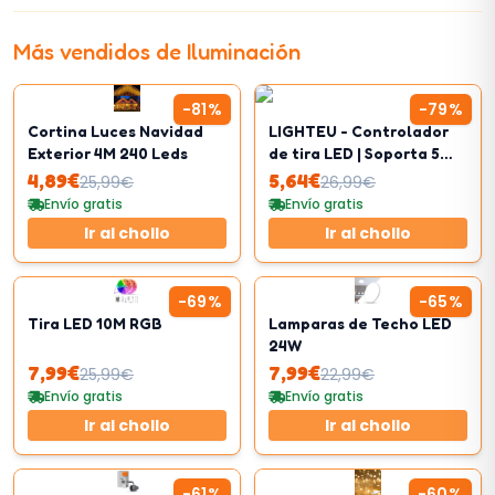
Más vendidos de
Iluminación
-
81
%
-
79
%
Cortina Luces Navidad
LIGHTEU - Controlador
Exterior 4M 240 Leds
de tira LED | Soporta 5
modos de salida
4,89
€
5,64
€
25,99
€
26,99
€
diferentes
Envío gratis
Envío gratis
Ir al chollo
Ir al chollo
-
69
%
-
65
%
Tira LED 10M RGB
Lamparas de Techo LED
24W
7,99
€
7,99
€
25,99
€
22,99
€
Envío gratis
Envío gratis
Ir al chollo
Ir al chollo
-
61
%
-
60
%