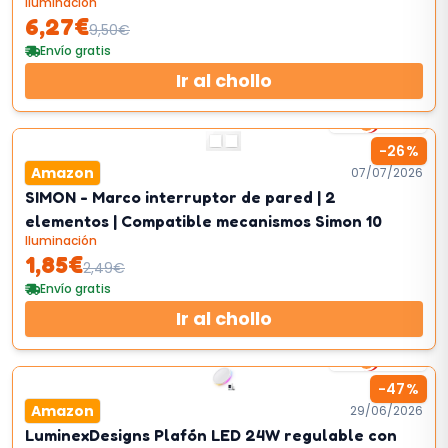
Iluminación
6,27
€
9,50
€
Envío gratis
Ir al chollo
2
km/h
-
26
%
Amazon
07/07/2026
SIMON - Marco interruptor de pared | 2
elementos | Compatible mecanismos Simon 10
Iluminación
1,85
€
2,49
€
Envío gratis
Ir al chollo
2
km/h
-
47
%
Amazon
29/06/2026
LuminexDesigns Plafón LED 24W regulable con