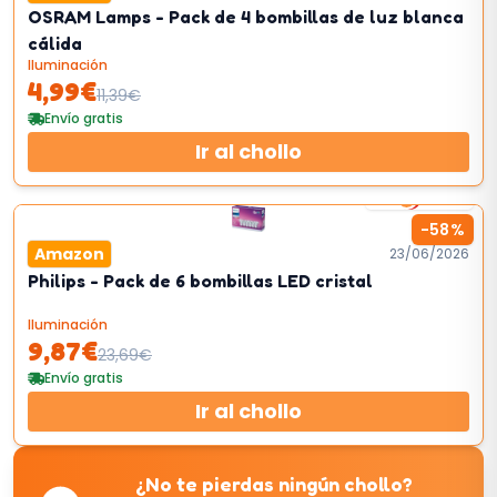
OSRAM Lamps - Pack de 4 bombillas de luz blanca
cálida
Iluminación
4,99
€
11,39
€
Envío gratis
Ir al chollo
3
km/h
-
58
%
Amazon
23/06/2026
Philips - Pack de 6 bombillas LED cristal
Iluminación
9,87
€
23,69
€
Envío gratis
Ir al chollo
¿No te pierdas ningún chollo?