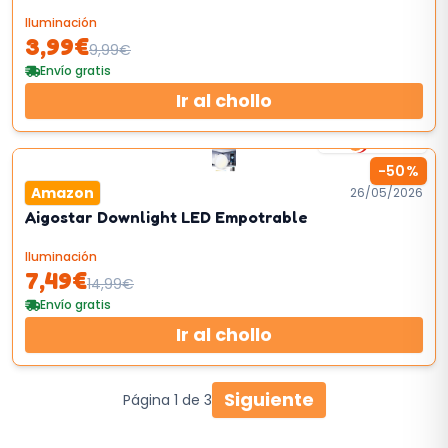
Iluminación
3,99
€
9,99
€
Envío gratis
Ir al chollo
60
km/h
-
50
%
Amazon
26/05/2026
Aigostar Downlight LED Empotrable
Iluminación
7,49
€
14,99
€
Envío gratis
Ir al chollo
Siguiente
Página
1
de
3