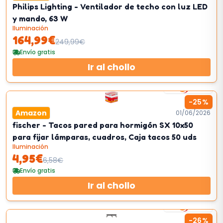
Philips Lighting - Ventilador de techo con luz LED
y mando, 63 W
Iluminación
164,99
€
249,99
€
Envío gratis
Ir al chollo
2
km/h
-
25
%
Amazon
01/06/2026
fischer - Tacos pared para hormigón SX 10x50
para fijar lámparas, cuadros, Caja tacos 50 uds
Iluminación
4,95
€
6,58
€
Envío gratis
Ir al chollo
2
km/h
-
26
%