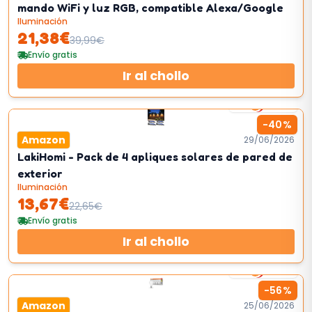
mando WiFi y luz RGB, compatible Alexa/Google
Iluminación
21,38
€
39,99
€
Envío gratis
Ir al chollo
2
km/h
-
40
%
Amazon
29/06/2026
LakiHomi - Pack de 4 apliques solares de pared de
exterior
Iluminación
13,67
€
22,65
€
Envío gratis
Ir al chollo
2
km/h
-
56
%
Amazon
25/06/2026