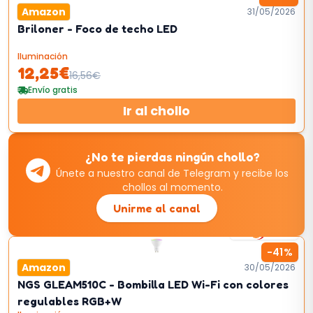
Amazon
31/05/2026
Briloner - Foco de techo LED
Iluminación
12,25
€
16,56
€
Envío gratis
Ir al chollo
¿No te pierdas ningún chollo?
Únete a nuestro canal de Telegram y recibe los
chollos al momento.
Unirme al canal
2
km/h
-
41
%
Amazon
30/05/2026
NGS GLEAM510C - Bombilla LED Wi-Fi con colores
regulables RGB+W