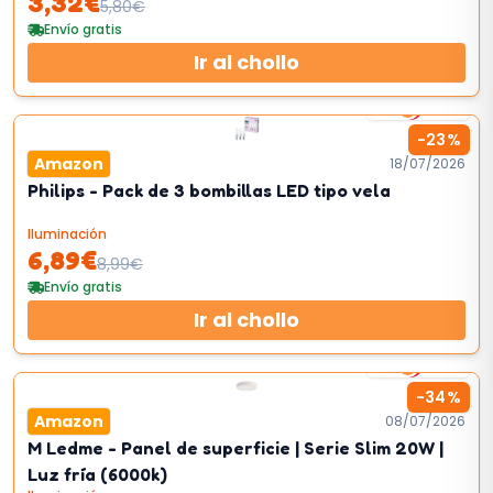
3,32
€
5,80
€
Envío gratis
Ir al chollo
1
km/h
-
23
%
Amazon
18/07/2026
Philips - Pack de 3 bombillas LED tipo vela
Iluminación
6,89
€
8,99
€
Envío gratis
Ir al chollo
1
km/h
-
34
%
Amazon
08/07/2026
M Ledme - Panel de superficie | Serie Slim 20W |
Luz fría (6000k)