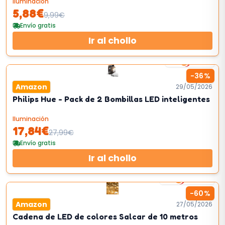
Iluminación
5,88
€
9,99
€
Envío gratis
Ir al chollo
2
km/h
-
36
%
Amazon
29/05/2026
Philips Hue - Pack de 2 Bombillas LED inteligentes
Iluminación
17,84
€
27,99
€
Envío gratis
Ir al chollo
50
km/h
-
60
%
Amazon
27/05/2026
Cadena de LED de colores Salcar de 10 metros