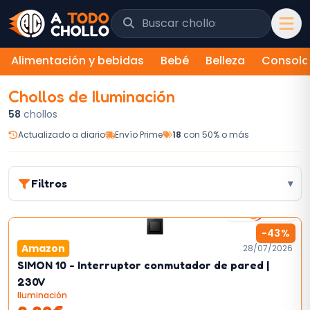
Saltar al contenido
Buscar chollos y tiendas
Alimentación y bebidas
Bebé
Belleza
Consola
Chollos de
Iluminación
58
chollos
Actualizado a diario
Envío Prime
18
con 50% o más
Filtros
▾
2
km/h
-
43
%
Amazon
28/07/2026
SIMON 10 - Interruptor conmutador de pared |
230V
Iluminación