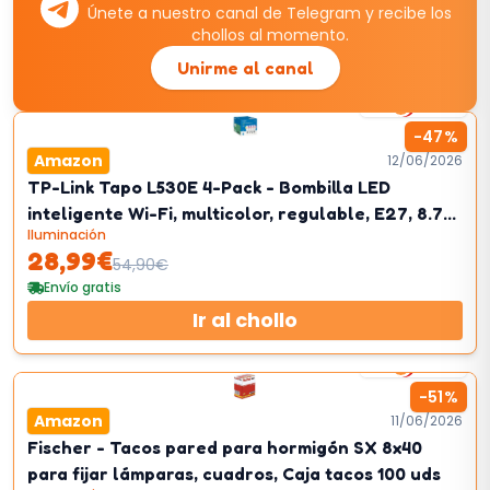
Únete a nuestro canal de Telegram y recibe los
chollos al momento.
Unirme al canal
6
km/h
-
47
%
Amazon
12/06/2026
TP-Link Tapo L530E 4-Pack - Bombilla LED
inteligente Wi-Fi, multicolor, regulable, E27, 8.7
Iluminación
W 806 lm, compatible con Alexa y Google Home
28,99
€
54,90
€
Envío gratis
Ir al chollo
3
km/h
-
51
%
Amazon
11/06/2026
Fischer - Tacos pared para hormigón SX 8x40
para fijar lámparas, cuadros, Caja tacos 100 uds