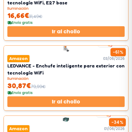
tecnología WiFi, E27 base
Iluminación
16,66
€
31,49
€
Envío gratis
Ir al chollo
1
km/h
-
61
%
Amazon
03/06/2026
LEDVANCE - Enchufe inteligente para exterior con
tecnología WiFi
Iluminación
30,87
€
79,99
€
Envío gratis
Ir al chollo
4
km/h
-
34
%
Amazon
01/06/2026