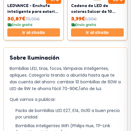
LEDVANCE - Enchufe
Cadena de LED de
inteligente para exterior
colores Salcar de 10
con tecnología WiFi
metros
30,87
€
3,99
€
79,99
€
9,99
€
Envío gratis
Envío gratis
Ir al chollo
Ir al chollo
Sobre
Iluminación
Bombillas LED, tiras, focos, lámparas inteligentes,
apliques. Categoría tirando a aburrida hasta que te
das cuenta del ahorro: cambiar 10 bombillas de 60W a
LED de 9W te ahorra fácil 70-90€/año de luz.
Qué vamos a publicar:
Packs de bombillas LED E27, E14, GU10 a buen precio
por unidad.
Bombillas inteligentes WiFi (Philips Hue, TP-Link