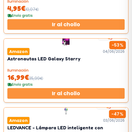
Iluminación
4,95
€
10,07
€
Envío gratis
Ir al chollo
1
km/h
-
53
%
Amazon
04/06/2026
Astronautas LED Galaxy Starry
Iluminación
16,99
€
35,99
€
Envío gratis
Ir al chollo
4
km/h
-
47
%
Amazon
03/06/2026
LEDVANCE - Lámpara LED inteligente con