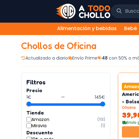
Saltar al contenido
Buscar chol
Alimentación y bebidas
Bebé
Chollos de
Oficina
Actualizado a diario
Envío Prime
48
con 50% o m
Filtros
Amaz
Precio
Americ
1
€
—
145
€
- Bols
Oficina
Tienda
39,9
Amazon
(
113
)
Envío 
Miravia
(
1
)
Descuento