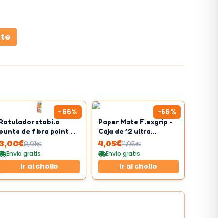
nte
-
66
%
-
66
%
Rotulador stabilo
Paper Mate Flexgrip -
punta de fibra point 88
Caja de 12 ultra
estuche de 8 colores
bolígrafos retráctiles
3,00
€
4,05
€
8,91
€
11,95
€
surtidos pastel
Envío gratis
Envío gratis
Ir al chollo
Ir al chollo