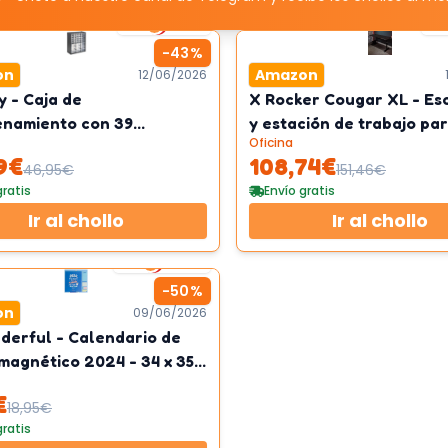
1
km/h
-
43
%
on
Amazon
12/06/2026
y - Caja de
X Rocker Cougar XL - Esc
namiento con 39
y estación de trabajo pa
Oficina
rtimentos
juegos de altura ajustab
9
€
108,74
€
46,95
€
151,46
€
gratis
Envío gratis
Ir al chollo
Ir al chollo
3
km/h
-
50
%
on
09/06/2026
derful - Calendario de
magnético 2024 - 34 x 35 x
€
18,95
€
gratis