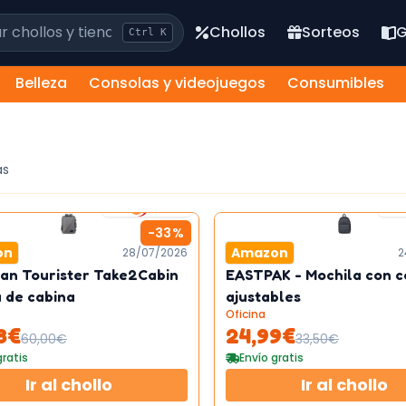
los y tiendas
Chollos
Sorteos
G
Ctrl
K
Belleza
Consolas y videojuegos
Consumibles
ás
2
km/h
-
33
%
on
Amazon
28/07/2026
2
an Tourister Take2Cabin
EASTPAK - Mochila con c
a de cabina
ajustables
Oficina
8
€
24,99
€
60,00
€
33,50
€
gratis
Envío gratis
Ir al chollo
Ir al chollo