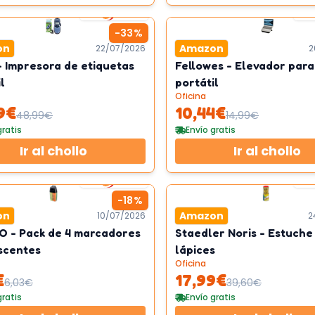
2
km/h
-
33
%
on
Amazon
22/07/2026
2
 Impresora de etiquetas
Fellowes - Elevador para
l
portátil
Oficina
9
€
10,44
€
48,99
€
14,99
€
gratis
Envío gratis
Ir al chollo
Ir al chollo
2
km/h
-
18
%
on
Amazon
10/07/2026
2
O - Pack de 4 marcadores
Staedler Noris - Estuche
scentes
lápices
Oficina
€
17,99
€
6,03
€
39,60
€
gratis
Envío gratis