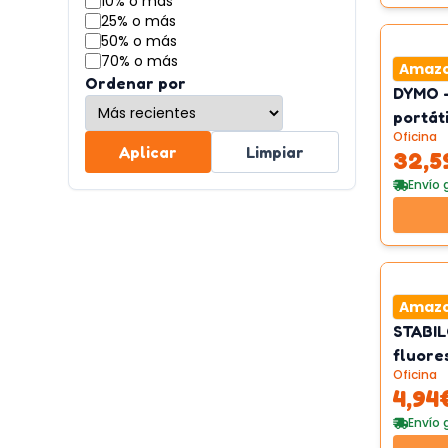
10% o más
25% o más
50% o más
70% o más
Amaz
Ordenar por
DYMO -
portáti
Oficina
Aplicar
Limpiar
32,5
Envío 
Amaz
STABIL
fluore
Oficina
4,94
Envío 