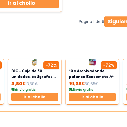
Ir al chollo
Siguie
Página
1
de
6
-
72
%
-
72
%
BIC - Caja de 50
10 x Archivador de
unidades, bolígrafos
palanca Exacompta A4
punta media 1.0 mm,
3,80
€
14,25
€
13,58
€
50,65
€
color verde
Envío gratis
Envío gratis
Ir al chollo
Ir al chollo