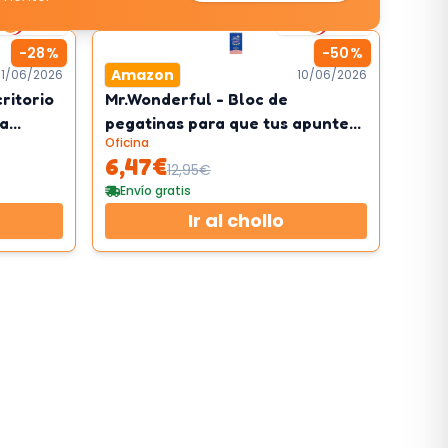
1
km/h
1
km/h
-
28
%
-
50
%
Amazon
11/06/2026
10/06/2026
ritorio
Mr.Wonderful - Bloc de
ra
pegatinas para que tus apuntes
Oficina
le
sean lo más de lo más
6,47
€
12,95
€
Envío gratis
Ir al chollo