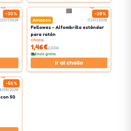
2
km/h
2
km/h
-
30
%
-
28
%
Amazon
0/07/2026
17/07/2026
Fellowes - Alfombrilla estándar
para ratón
Oficina
1,46
€
2,03
€
Envío gratis
Ir al chollo
2
km/h
-
55
%
4/06/2026
 con 50