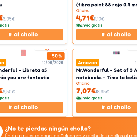
u
(fibra point 88 rojo 0,4 m
Oficina
€
4,71
€
6,95
€
11,10
€
gratis
Envío gratis
Ir al chollo
Ir al chollo
2
km/h
-
50
%
on
Amazon
12/06/2026
nderful - Libreta a5
Mr.Wonderful - Set of 3 
nio you are fantastic
notebooks - Time to beli
Oficina
you
€
7,07
€
6,50
€
18,95
€
gratis
Envío gratis
Ir al chollo
Ir al chollo
¿No te pierdas ningún chollo?
Únete a nuestro canal de Telegram y recibe los chollos al m