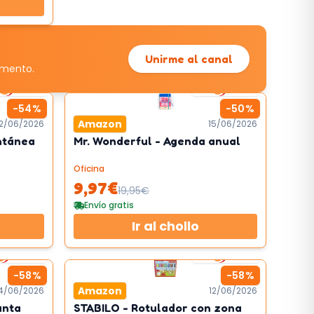
Unirme al canal
omento.
2
km/h
3
km/h
-
54
%
-
50
%
Amazon
2/06/2026
15/06/2026
ntánea
Mr. Wonderful - Agenda anual
Oficina
9,97
€
19,95
€
Envío gratis
Ir al chollo
21
km/h
2
km/h
-
58
%
-
58
%
Amazon
4/06/2026
12/06/2026
unta
STABILO - Rotulador con zona