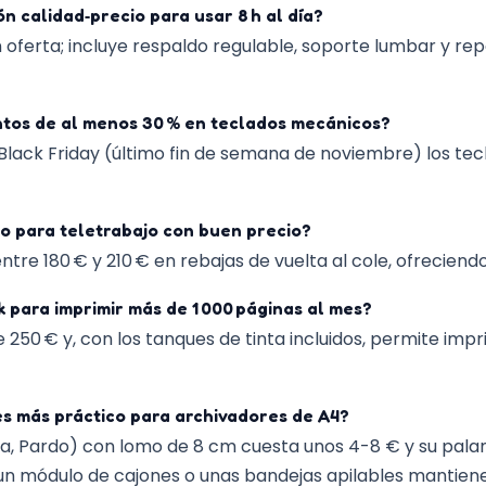
ón calidad‑precio para usar 8 h al día?
n oferta; incluye respaldo regulable, soporte lumbar y re
tos de al menos 30 % en teclados mecánicos?
el Black Friday (último fin de semana de noviembre) los
 para teletrabajo con buen precio?
ntre 180 € y 210 € en rebajas de vuelta al cole, ofreciend
 para imprimir más de 1 000 páginas al mes?
50 € y, con los tanques de tinta incluidos, permite impri
s más práctico para archivadores de A4?
a, Pardo) con lomo de 8 cm cuesta unos 4-8 € y su pala
a, un módulo de cajones o unas bandejas apilables manti