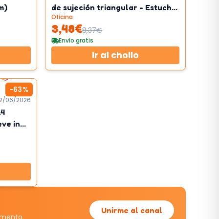
m)
de sujeción triangular - Estuche
Oficina
con 24 colores
3,48
€
8,37
€
Envío gratis
Ir al chollo
2
km/h
-
63
%
12/06/2026
A4
eve in
Unirme al canal
omento.