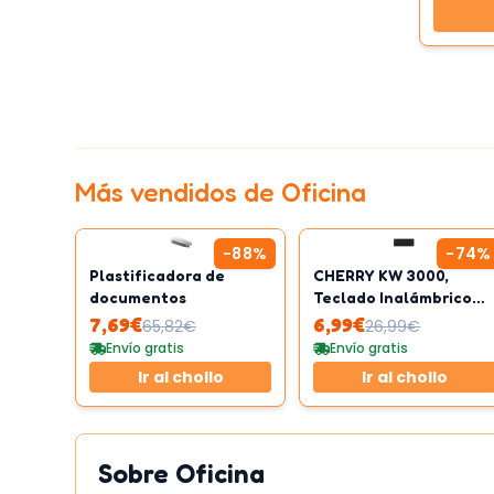
Más vendidos de
Oficina
-
88
%
-
74
%
Plastificadora de
CHERRY KW 3000,
documentos
Teclado Inalámbrico
con Teclado Numérico,
7,69
€
6,99
€
65,82
€
26,99
€
Distribución de
Envío gratis
Envío gratis
Teclado Español
Ir al chollo
Ir al chollo
(QWERTY),
Radiofrecuencia de 2,4
GHz, Teclas
Silenciosas, Diseño
Sobre
Oficina
Plano, Funciona con