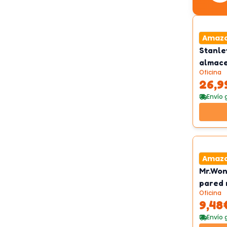
Amaz
Stanle
almace
Oficina
compa
26,9
Envío 
Amaz
Mr.Won
pared 
Oficina
0,5
9,48
Envío 