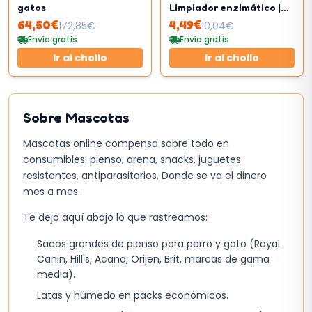
gatos
Limpiador enzimático |
Removedor de manchas y
64,50
€
4,49
€
172,85
€
10,04
€
olores de mascotas
Envío gratis
Envío gratis
Ir al chollo
Ir al chollo
Sobre
Mascotas
Mascotas online compensa sobre todo en
consumibles: pienso, arena, snacks, juguetes
resistentes, antiparasitarios. Donde se va el dinero
mes a mes.
Te dejo aquí abajo lo que rastreamos:
Sacos grandes de pienso para perro y gato (Royal
Canin, Hill's, Acana, Orijen, Brit, marcas de gama
media).
Latas y húmedo en packs económicos.