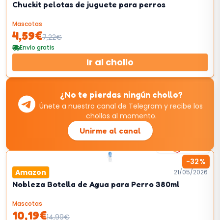
Chuckit pelotas de juguete para perros
Mascotas
4,59
€
7,22
€
Envío gratis
Ir al chollo
¿No te pierdas ningún chollo?
Únete a nuestro canal de Telegram y recibe los
chollos al momento.
Unirme al canal
53
km/h
-
32
%
Amazon
21/05/2026
Nobleza Botella de Agua para Perro 380ml
Mascotas
10,19
€
14,99
€