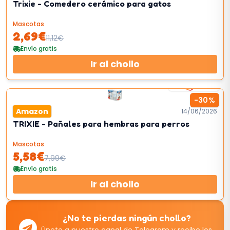
Trixie - Comedero cerámico para gatos
Mascotas
2,69
€
11,12
€
Envío gratis
Ir al chollo
4
km/h
-
30
%
Amazon
14/06/2026
TRIXIE - Pañales para hembras para perros
Mascotas
5,58
€
7,99
€
Envío gratis
Ir al chollo
¿No te pierdas ningún chollo?