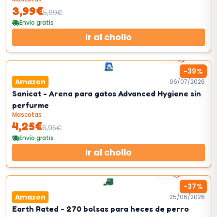
3,99
€
5,99
€
Envío gratis
Ir al chollo
1
km/h
-
39
%
Amazon
06/07/2026
Sanicat - Arena para gatos Advanced Hygiene sin
perfurme
Mascotas
4,25
€
6,95
€
Envío gratis
Ir al chollo
12
km/h
-
37
%
Amazon
25/06/2026
Earth Rated - 270 bolsas para heces de perro