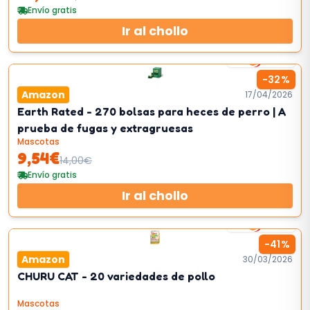
Envío gratis
Ir al chollo
4
km/h
-
32
%
Amazon
17/04/2026
Earth Rated - 270 bolsas para heces de perro | A
prueba de fugas y extragruesas
Mascotas
9,54
€
14,00
€
Envío gratis
Ir al chollo
4
km/h
-
41
%
Amazon
30/03/2026
CHURU CAT - 20 variedades de pollo
Mascotas