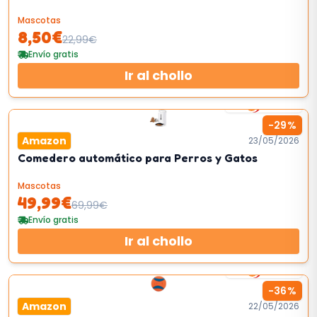
Mascotas
8,50
€
22,99
€
Envío gratis
Ir al chollo
48
km/h
-
29
%
Amazon
23/05/2026
Comedero automático para Perros y Gatos
Mascotas
49,99
€
69,99
€
Envío gratis
Ir al chollo
38
km/h
-
36
%
Amazon
22/05/2026