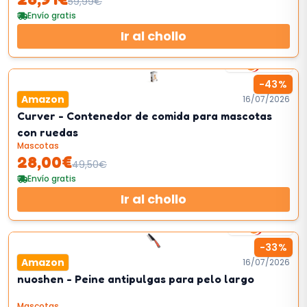
59,99
€
Envío gratis
Ir al chollo
2
km/h
-
43
%
Amazon
16/07/2026
Curver - Contenedor de comida para mascotas
con ruedas
Mascotas
28,00
€
49,50
€
Envío gratis
Ir al chollo
1
km/h
-
33
%
Amazon
16/07/2026
nuoshen - Peine antipulgas para pelo largo
Mascotas