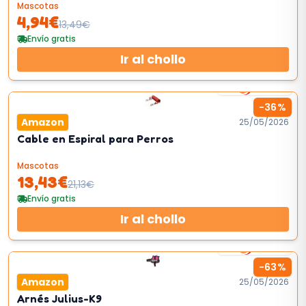
Mascotas
4,94
€
13,49
€
Envío gratis
Ir al chollo
50
km/h
-
36
%
Amazon
25/05/2026
Cable en Espiral para Perros
Mascotas
13,43
€
21,13
€
Envío gratis
Ir al chollo
38
km/h
-
63
%
Amazon
25/05/2026
Arnés Julius-K9