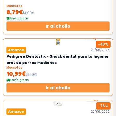
Mascotas
8,79
€
14,00
€
Envío gratis
Ir al chollo
11
km/h
-
48
%
Amazon
23/06/2026
Pedigree Dentastix - Snack dental para la higiene
oral de perros medianos
Mascotas
10,99
€
21,20
€
Envío gratis
Ir al chollo
9
km/h
-
76
%
Amazon
22/06/2026