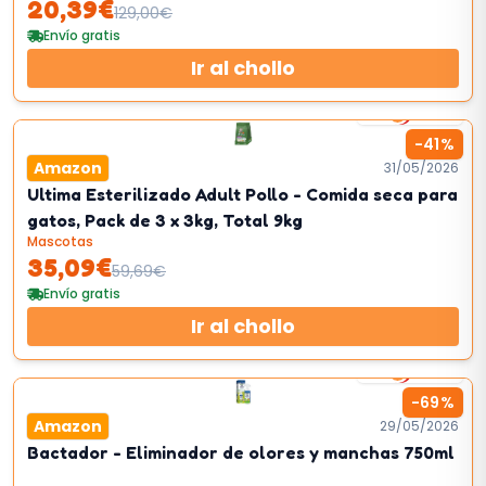
20,39
€
129,00
€
Envío gratis
Ir al chollo
3
km/h
-
41
%
Amazon
31/05/2026
Ultima Esterilizado Adult Pollo - Comida seca para
gatos, Pack de 3 x 3kg, Total 9kg
Mascotas
35,09
€
59,69
€
Envío gratis
Ir al chollo
3
km/h
-
69
%
Amazon
29/05/2026
Bactador - Eliminador de olores y manchas 750ml