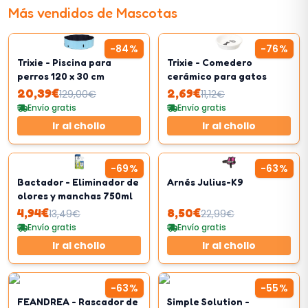
Más vendidos de
Mascotas
-
84
%
-
76
%
Trixie - Piscina para
Trixie - Comedero
perros 120 x 30 cm
cerámico para gatos
20,39
€
2,69
€
129,00
€
11,12
€
Envío gratis
Envío gratis
Ir al chollo
Ir al chollo
-
69
%
-
63
%
Bactador - Eliminador de
Arnés Julius-K9
olores y manchas 750ml
4,94
€
8,50
€
13,49
€
22,99
€
Envío gratis
Envío gratis
Ir al chollo
Ir al chollo
-
63
%
-
55
%
FEANDREA - Rascador de
Simple Solution -