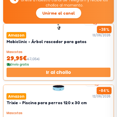
Únete a nuestro canal de Telegram y recibe los
chollos al momento.
Unirme al canal
19
km/h
-
38
%
Amazon
13/06/2026
Mobiclinic - Árbol rascador para gatos
Mascotas
29,95
€
47,95
€
Envío gratis
Ir al chollo
2
km/h
-
84
%
Amazon
12/06/2026
Trixie - Piscina para perros 120 x 30 cm
Mascotas