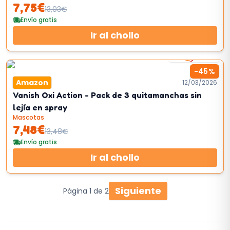
7,75
€
13,03
€
Envío gratis
Ir al chollo
4
km/h
-
45
%
Amazon
12/03/2026
Vanish Oxi Action - Pack de 3 quitamanchas sin
lejía en spray
Mascotas
7,48
€
13,48
€
Envío gratis
Ir al chollo
Siguiente
Página
1
de
2