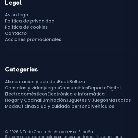
Legal
Aviso legal
Política de privacidad
Política de cookies
Contacto
Acciones promocionales
Categorías
Alimentación y bebidas
Bebé
Belleza
Consolas y videojuegos
Consumibles
Deporte
Digital
Electrodomésticos
Electrónica e Informática
Hogar y Cocina
Iluminación
Juguetes y Juegos
Mascotas
Moda
Oficina
Salud y cuidado personal
Vehículos
© 2026
A Todo Chollo
. Hecho con
❤
en España.
Si compras desde nuestros enlaces podríamos llevarnos una