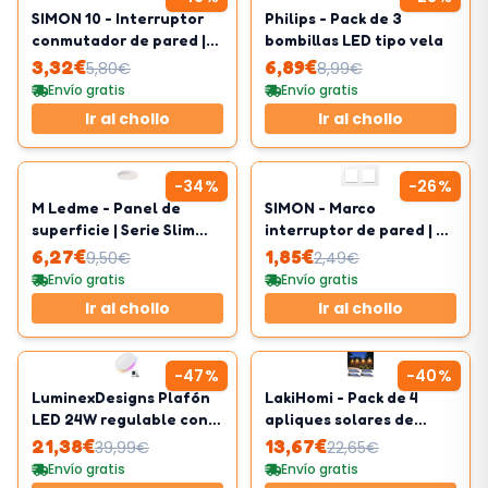
SIMON 10 - Interruptor
Philips - Pack de 3
conmutador de pared |
bombillas LED tipo vela
230V
3,32
€
6,89
€
5,80
€
8,99
€
Envío gratis
Envío gratis
Ir al chollo
Ir al chollo
-
34
%
-
26
%
M Ledme - Panel de
SIMON - Marco
superficie | Serie Slim
interruptor de pared | 2
20W | Luz fría (6000k)
elementos | Compatible
6,27
€
1,85
€
9,50
€
2,49
€
mecanismos Simon 10
Envío gratis
Envío gratis
Ir al chollo
Ir al chollo
-
47
%
-
40
%
LuminexDesigns Plafón
LakiHomi - Pack de 4
LED 24W regulable con
apliques solares de
mando WiFi y luz RGB,
pared de exterior
21,38
€
13,67
€
39,99
€
22,65
€
compatible
Envío gratis
Envío gratis
Alexa/Google