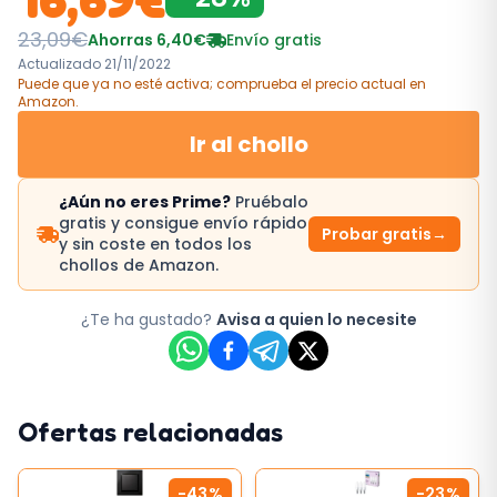
23,09
€
Ahorras
6,40
€
Envío gratis
Actualizado
21/11/2022
Puede que ya no esté activa; comprueba el precio actual
en
Amazon
.
Ir al chollo
¿Aún no eres Prime?
Pruébalo
gratis y consigue envío rápido
Probar gratis
→
y sin coste en todos los
chollos de Amazon.
¿Te ha gustado?
Avisa a quien lo necesite
Ofertas relacionadas
-
43
%
-
23
%