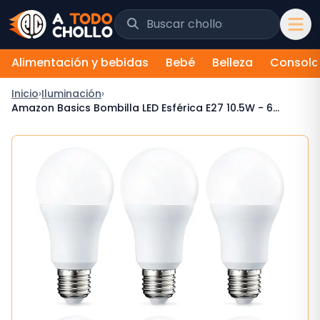
Saltar al contenido
Buscar chollos y tiendas
Alimentación y bebidas
Bebé
Belleza
Consola
Inicio
›
Iluminación
›
Amazon Basics Bombilla LED Esférica E27 10.5W - 6
unidades