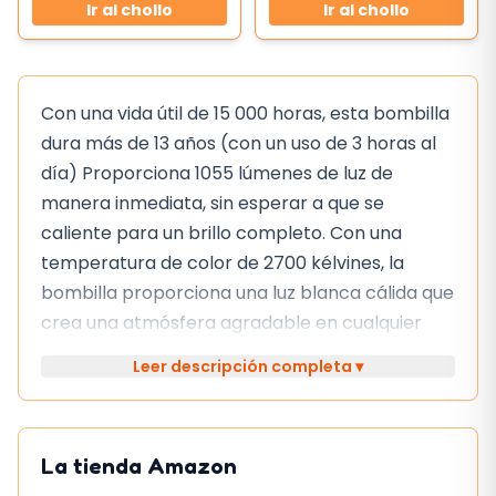
Ir al chollo
Ir al chollo
Con una vida útil de 15 000 horas, esta bombilla
dura más de 13 años (con un uso de 3 horas al
día) Proporciona 1055 lúmenes de luz de
manera inmediata, sin esperar a que se
caliente para un brillo completo. Con una
temperatura de color de 2700 kélvines, la
bombilla proporciona una luz blanca cálida que
crea una atmósfera agradable en cualquier
habitación. Al gastar 10.5 vatios de energía y
Leer descripción completa ▾
tan solo € 2,53 de funcionamiento al año, esta
bombilla ahorra hasta un 86% al año y € 212,87
durante su vida útil.
La tienda
Amazon