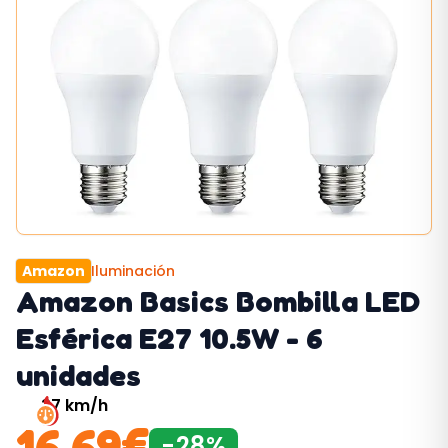
Amazon
Iluminación
Amazon Basics Bombilla LED
Esférica E27 10.5W - 6
unidades
37
km/h
16,69
€
-
28
%