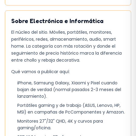
progresivamente; por eso, si dependes de la
autonomía para viajes largos, considera un
Sobre
Electrónica e Informática
cargador portátil adicional. Finalmente, la
funda de silicona incluida ofrece protección
El núcleo del sitio. Móviles, portátiles, monitores,
básica, pero si quieres mayor seguridad contra
periféricos, redes, almacenamiento, audio, smart
caídas, investiga opciones de carcasas de
home. La categoría con más rotación y donde el
seguimiento de precio histórico marca la diferencia
goma o carenados de carbono.
entre chollo y rebaja decorativa.
Para quienes llevan el móvil en mochila al
Qué vamos a publicar aquí:
trabajo, la combinación de pantalla Super
iPhone, Samsung Galaxy, Xiaomi y Pixel cuando
Retina XDR de 6,7 pulgadas y la robustez del
bajan de verdad (normal pasados 2-3 meses del
Ceramic Shield asegura que el dispositivo
lanzamiento).
resista el uso diario sin sacrificar la calidad de
Portátiles gaming y de trabajo (ASUS, Lenovo, HP,
imagen.
MSI) en campañas de PcComponentes y Amazon.
Monitores 27"/32" QHD, 4K y curvos para
gaming/oficina.