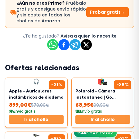
¿Aún no eres Prime?
Pruébalo
gratis y consigue envío rápido
Probar gratis
→
y sin coste en todos los
chollos de Amazon.
¿Te ha gustado?
Avisa a quien lo necesite
Ofertas relacionadas
-
31
%
-
36
%
Apple - Auriculares
Polaroid - Cámara
inalámbricos de diadema
instantanea | Go
Generation 2
399,00
€
63,95
€
579,00
€
99,99
€
Envío gratis
Envío gratis
Ir al chollo
Ir al chollo
Mínimo histórico
-
10
%
-
31
%