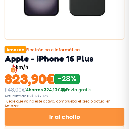
Amazon
Electrónica e Informática
Apple - iPhone 16 Plus
3
km/h
823,90
€
-
28
%
1148,00
€
Ahorras
324,10
€
Envío gratis
Actualizado
09/07/2026
Puede que ya no esté activa; comprueba el precio actual
en
Amazon
.
Ir al chollo