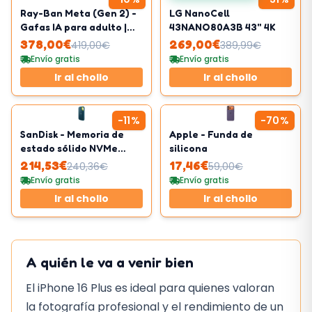
Ray-Ban Meta (Gen 2) -
LG NanoCell
Gafas IA para adulto |
43NANO80A3B 43" 4K
Unisex
378,00
€
269,00
€
419,00
€
389,99
€
Envío gratis
Envío gratis
Ir al chollo
Ir al chollo
-
11
%
-
70
%
SanDisk - Memoria de
Apple - Funda de
estado sólido NVMe
silicona
externa de 2TB
214,53
€
17,46
€
240,36
€
59,00
€
Envío gratis
Envío gratis
Ir al chollo
Ir al chollo
A quién le va a venir bien
El iPhone 16 Plus es ideal para quienes valoran
la fotografía profesional y el rendimiento de un