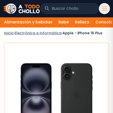
Saltar al contenido
Buscar chollos y tiendas
Alimentación y bebidas
Bebé
Belleza
Consola
Inicio
›
Electrónica e Informática
›
Apple - iPhone 16 Plus