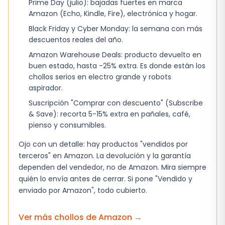
Prime Day (julio): bajadas fuertes en marca
activar alertas falsas si el teléfono se queda en
Amazon (Echo, Kindle, Fire), electrónica y hogar.
una posición inestable durante un movimiento
Black Friday y Cyber Monday: la semana con más
brusco.
descuentos reales del año.
La cámara 48 Mpx, aunque potente, requiere
Amazon Warehouse Deals: producto devuelto en
de buena iluminación para evitar ruido en
buen estado, hasta -25% extra. Es donde están los
chollos serios en electro grande y robots
fotos nocturnas.
aspirador.
El control de cámara directo puede no ser
Suscripción "Comprar con descuento" (Subscribe
intuitivo para usuarios que no están
& Save): recorta 5-15% extra en pañales, café,
familiarizados con atajos de hardware.
pienso y consumibles.
Ojo con un detalle: hay productos "vendidos por
Detalles que conviene mirar dos veces
terceros" en Amazon. La devolución y la garantía
El iPhone 16 Plus incluye un botón Acción que
dependen del vendedor, no de Amazon. Mira siempre
quién lo envía antes de cerrar. Si pone "Vendido y
permite acceder a funciones rápidas.
enviado por Amazon", todo cubierto.
Asegúrate de configurar las opciones que más
uses para evitar abrir menús innecesarios. La
Ver más chollos de
Amazon
→
batería, aunque de larga duración, se degrada