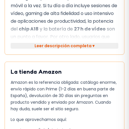
móvil a la vez. Si tu día a día incluye sesiones de
vídeo, gaming de alta fidelidad o uso intensivo
de aplicaciones de productividad, la potencia
del
chip A18
y la batería de
27 h de vídeo
son
un punto a favor. Por otro lado, usuarios que
solo hacen llamadas y revisan redes sociales
Leer descripción completa ▾
pueden encontrarlo sobre‑equipado y, en
ocasiones, pesado para el bolsillo.
La tienda
Amazon
Pequeños fallos que vale la pena
conocer
Amazon es la referencia obligada: catálogo enorme,
envío rápido con Prime (1-2 días en buena parte de
A pesar de su robustez, el diseño de aluminio
España), devolución de 30 días sin preguntas en
con Ceramic Shield puede generar pequeñas
producto vendido y enviado por Amazon. Cuando
marcas cuando se usa con una funda de
hay duda, suele ser el sitio seguro.
silicona estándar. Además, la función de
Lo que aprovechamos aquí:
detección de accidentes, aunque útil, puede