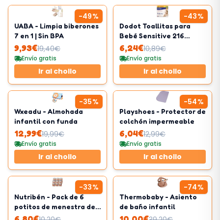
-
49
%
-
43
%
UABA - Limpia biberones
Dodot Toallitas para
7 en 1 | Sin BPA
Bebé Sensitive 216
Toallitas
9,93
€
6,24
€
19,40
€
10,89
€
Envío gratis
Envío gratis
Ir al chollo
Ir al chollo
-
35
%
-
54
%
Wxeadu - Almohada
Playshoes - Protector de
infantil con funda
colchón impermeable
12,99
€
6,04
€
19,99
€
12,99
€
Envío gratis
Envío gratis
Ir al chollo
Ir al chollo
-
33
%
-
74
%
Nutribén - Pack de 6
Thermobaby - Asiento
potitos de menestra de
de baño infantil
cordero
6,80
€
10,00
€
10,20
€
39,20
€