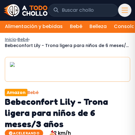
Saltar al contenido
Buscar chollos y tiendas
Alimentación y bebidas
Bebé
Belleza
Consola
Inicio
›
Bebé
›
Bebeconfort Lily - Trona ligera para niños de 6 meses/3
años
Amazon
Bebé
Bebeconfort Lily - Trona
ligera para niños de 6
meses/3 años
22
km/h
ACELERANDO