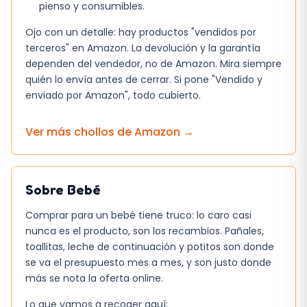
pienso y consumibles.
La ligereza y el sencillo plegado facilitan su
transporte y almacenamiento
Ojo con un detalle: hay productos "vendidos por
terceros" en Amazon. La devolución y la garantía
dependen del vendedor, no de Amazon. Mira siempre
Por qué es una buena opción
quién lo envía antes de cerrar. Si pone "Vendido y
La trona plegable Bebeconfort es una
enviado por Amazon", todo cubierto.
excelente opción para padres que buscan una
solución práctica, cómoda y segura para sus
Ver más chollos de
Amazon
→
bebés. Con su diseño innovador y
características de calidad, esta trona se
adapta a las necesidades de los bebés en
Sobre
Bebé
crecimiento y ofrece una experiencia de uso
Comprar para un bebé tiene truco: lo caro casi
placentera para los padres.
nunca es el producto, son los recambios. Pañales,
toallitas, leche de continuación y potitos son donde
se va el presupuesto mes a mes, y son justo donde
más se nota la oferta online.
Lo que vamos a recoger aquí: