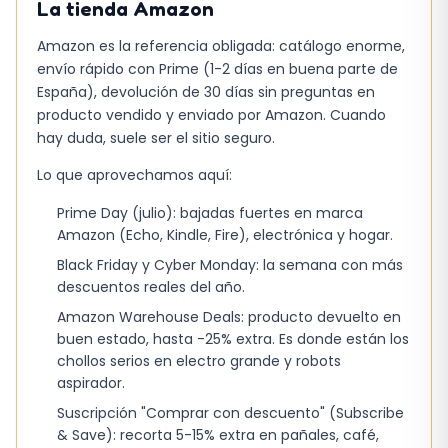
La tienda
Amazon
Diseño ultracompacto y plegable con un
peso ligero de 4 kg
Amazon es la referencia obligada: catálogo enorme,
envío rápido con Prime (1-2 días en buena parte de
Funda acolchada del asiento para mayor
España), devolución de 30 días sin preguntas en
comodidad y facilidad de limpieza
producto vendido y enviado por Amazon. Cuando
Adecuada para bebés desde los 6 meses
hay duda, suele ser el sitio seguro.
hasta los 3 años
Lo que aprovechamos aquí:
Prime Day (julio): bajadas fuertes en marca
Ventajas
Amazon (Echo, Kindle, Fire), electrónica y hogar.
La trona plegable Bebeconfort ofrece varias
Black Friday y Cyber Monday: la semana con más
ventajas sobre otras opciones disponibles en el
descuentos reales del año.
mercado:
Amazon Warehouse Deals: producto devuelto en
buen estado, hasta -25% extra. Es donde están los
Su diseño moderno encaja perfectamente
chollos serios en electro grande y robots
con la estética de cualquier hogar
aspirador.
El plegado ultracompacto permite un
Suscripción "Comprar con descuento" (Subscribe
almacenamiento fácil sin ocupar espacio
& Save): recorta 5-15% extra en pañales, café,