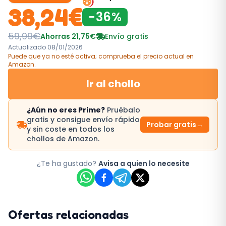
38,24
€
-
36
%
59,99
€
Ahorras
21,75
€
Envío gratis
Actualizado
08/01/2026
Puede que ya no esté activa; comprueba el precio actual
en
Amazon
.
Ir al chollo
¿Aún no eres Prime?
Pruébalo
gratis y consigue envío rápido
Probar gratis
→
y sin coste en todos los
chollos de Amazon.
¿Te ha gustado?
Avisa a quien lo necesite
Ofertas relacionadas