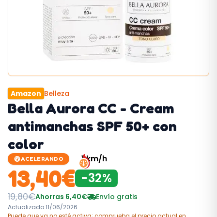
Amazon
Belleza
Bella Aurora CC - Cream
antimanchas SPF 50+ con
color
1
km/h
ACELERANDO
13,40
€
-
32
%
19,80
€
Ahorras
6,40
€
Envío gratis
Actualizado
11/06/2026
Puede que ya no esté activa; comprueba el precio actual
en