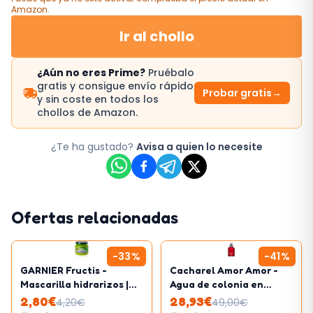
Amazon
.
Ir al chollo
¿Aún no eres Prime?
Pruébalo
gratis y consigue envío rápido
Probar gratis
→
y sin coste en todos los
chollos de Amazon.
¿Te ha gustado?
Avisa a quien lo necesite
Ofertas relacionadas
-
33
%
-
41
%
GARNIER Fructis -
Cacharel Amor Amor -
Mascarilla hidrarizos |
Agua de colonia en
320ml
vaporizador spray para
2,80
€
28,93
€
4,20
€
49,00
€
mujer