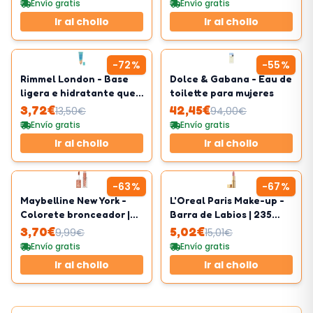
Envío gratis
Envío gratis
Ir al chollo
Ir al chollo
-
72
%
-
55
%
Rimmel London - Base
Dolce & Gabana - Eau de
ligera e hidratante que
toilette para mujeres
calma la piel sensible
3,72
€
42,45
€
13,50
€
94,00
€
Envío gratis
Envío gratis
Ir al chollo
Ir al chollo
-
63
%
-
67
%
Maybelline New York -
L'Oreal Paris Make-up -
Colorete bronceador |
Barra de Labios | 235
Fórmula modulable |
Nude
3,70
€
5,02
€
9,99
€
15,01
€
Tono 08 Shades On
Envío gratis
Envío gratis
Ir al chollo
Ir al chollo