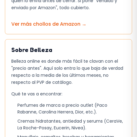
quién lo envía antes de cerrar. Si pone "Vendido y
color no consigue. El resultado es una piel que
enviado por Amazon", todo cubierto.
parece más uniforme, pero sin la sensación de
estar usando maquillaje pesado.
Ver más chollos de
Amazon
→
Pequeños fallos que vale la pena
conocer
Sobre
Belleza
No todo es perfecto. La textura, aunque
Belleza online es donde más fácil te clavan con el
cremosa, puede resultar algo densa para
"precio antes". Aquí solo entra lo que baja de verdad
climas muy húmedos; en esas situaciones
respecto a la media de los últimos meses, no
conviene aplicar una capa fina y dejar que se
respecto al PVP de catálogo.
absorba antes de añadir cualquier producto
Qué te vas a encontrar:
adicional. Otro punto a considerar es la
tonalidad: al ser un tono claro, podría no
Perfumes de marca a precio outlet (Paco
Rabanne, Carolina Herrera, Dior, etc.).
combinar bien con pieles muy morenas,
obligando a buscar una variante más oscura.
Cremas hidratantes, antiedad y serums (CeraVe,
La Roche-Posay, Eucerin, Nivea).
Protección SPF 50+ que supera la de la
Maquillaje, esmaltes, brochas y herramientas