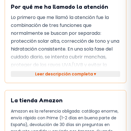
Por qué me ha llamado la atención
Lo primero que me llamó la atención fue la
combinación de tres funciones que
normalmente se buscan por separado:
protección solar alta, corrección de tono y una
hidratación consistente. En una sola fase del
cuidado diario, se intenta cubrir manchas,
proteger de los rayos UVA/UVB y evitar la
sensación de sequedad que a veces deja una
Leer descripción completa ▾
crema con color.
El hecho de que esté formulada para piel
La tienda
Amazon
normal a seca lo sitúa en un punto intermedio
entre una base ligera y una crema nutritiva. No
Amazon es la referencia obligada: catálogo enorme,
es una base de maquillaje de cobertura total,
envío rápido con Prime (1-2 días en buena parte de
pero sí aporta un tono claro que ayuda a
España), devolución de 30 días sin preguntas en