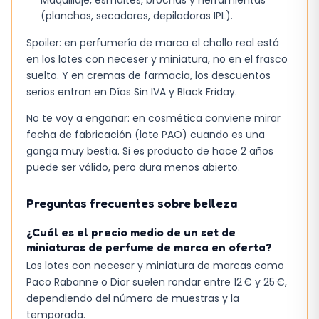
mayoría de las BB básicas.
(planchas, secadores, depiladoras IPL).
Efecto corrección moderado, útil para
Spoiler: en perfumería de marca el chollo real está
manchas leves.
en los lotes con neceser y miniatura, no en el frasco
suelto. Y en cremas de farmacia, los descuentos
Hidratación adecuada para piel normal a
serios entran en Días Sin IVA y Black Friday.
seca, pero puede sentirse pesada en calor
extremo.
No te voy a engañar: en cosmética conviene mirar
fecha de fabricación (lote PAO) cuando es una
En la práctica, el mayor acierto está en la
ganga muy bestia. Si es producto de hace 2 años
combinación de protección y color. Si ya usas
puede ser válido, pero dura menos abierto.
protector solar y buscas simplificar la rutina,
esta crema puede ser una pieza central sin
Preguntas frecuentes sobre belleza
necesidad de aplicar varios productos.
¿Cuál es el precio medio de un set de
miniaturas de perfume de marca en oferta?
Los lotes con neceser y miniatura de marcas como
Paco Rabanne o Dior suelen rondar entre 12 € y 25 €,
dependiendo del número de muestras y la
temporada.