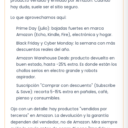
producto vendido y enviado por Amazon. Cuando
equilibrar pequeñas irregularidades sin cargar
hay duda, suele ser el sitio seguro.
la piel.
Lo que aprovechamos aquí:
En qué se nota la diferencia
Prime Day (julio): bajadas fuertes en marca
Comparada con una BB cream básica de la
Amazon (Echo, Kindle, Fire), electrónica y hogar.
misma gama, la diferencia más evidente está
Black Friday y Cyber Monday: la semana con más
en la potencia del filtro solar. Mientras que una
descuentos reales del año.
BB suele rondar los 30 SPF, esta crema sube a
Amazon Warehouse Deals: producto devuelto en
buen estado, hasta -25% extra. Es donde están los
50+, lo que la hace más adecuada para
chollos serios en electro grande y robots
actividades al aire libre o para personas que
aspirador.
pasan mucho tiempo bajo el sol.
El nivel de
Suscripción "Comprar con descuento" (Subscribe
protección
se traduce en menos quemaduras
& Save): recorta 5-15% extra en pañales, café,
y menos oxidación de la piel durante el día.
pienso y consumibles.
En cuanto a la corrección, la pigmentación
Ojo con un detalle: hay productos "vendidos por
ligera está diseñada para neutralizar rojeces y
terceros" en Amazon. La devolución y la garantía
dependen del vendedor, no de Amazon. Mira siempre
manchas, algo que una crema hidratante sin