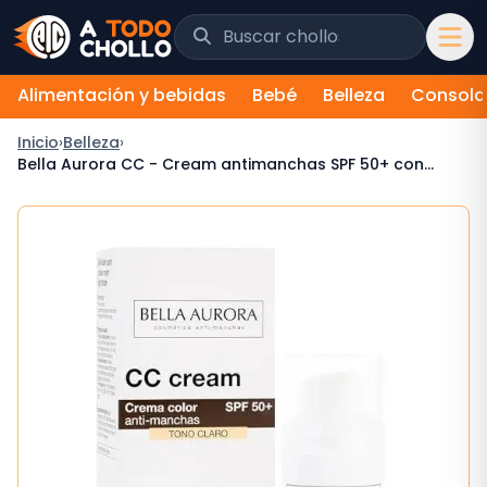
Saltar al contenido
Buscar chollos y tiendas
Alimentación y bebidas
Bebé
Belleza
Consola
Inicio
›
Belleza
›
Bella Aurora CC - Cream antimanchas SPF 50+ con
color