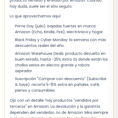
producto vendido y enviado por Amazon. Cuando
después de 6‑8 usos.
hay duda, suele ser el sitio seguro.
Lo que aprovechamos aquí:
Diferencia con modelos básicos
Prime Day (julio): bajadas fuertes en marca
En comparación con una máscara de volumen
Amazon (Echo, Kindle, Fire), electrónica y hogar.
básico, esta versión aporta una capa adicional
Black Friday y Cyber Monday: la semana con más
de definición. Los bordes resultan más finos y la
descuentos reales del año.
curvatura se mantiene durante más tiempo. La
Amazon Warehouse Deals: producto devuelto en
fórmula no contiene aceites pesados, lo que
buen estado, hasta -25% extra. Es donde están los
chollos serios en electro grande y robots
evita que las pestañas se apelmacen. Además,
aspirador.
la opción de compra recurrente facilita el
Suscripción "Comprar con descuento" (Subscribe
reabastecimiento sin interrumpir la rutina.
& Save): recorta 5-15% extra en pañales, café,
Volumen sin peso
pienso y consumibles.
Fórmula ligera y resistente al agua
Ojo con un detalle: hay productos "vendidos por
terceros" en Amazon. La devolución y la garantía
Cepillo de cerdas finas para una aplicación
dependen del vendedor, no de Amazon. Mira siempre
precisa