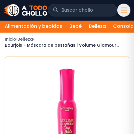
Saltar al contenido
Buscar chollos y tiendas
Alimentación y bebidas
Bebé
Belleza
Consola
Inicio
›
Belleza
›
Bourjois - Máscara de pestañas | Volume Glamour
Coup de Thêatre | Tono 1