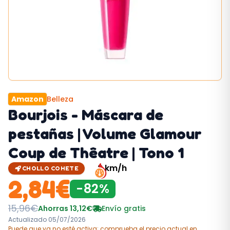
Amazon
Belleza
Bourjois - Máscara de
pestañas | Volume Glamour
Coup de Thêatre | Tono 1
2
km/h
CHOLLO COHETE
2,84
€
-
82
%
15,96
€
Ahorras
13,12
€
Envío gratis
Actualizado
05/07/2026
Puede que ya no esté activa; comprueba el precio actual
en