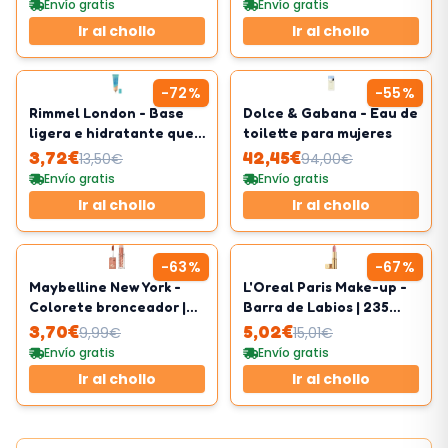
Envío gratis
Envío gratis
Ir al chollo
Ir al chollo
-
72
%
-
55
%
Rimmel London - Base
Dolce & Gabana - Eau de
ligera e hidratante que
toilette para mujeres
calma la piel sensible
3,72
€
42,45
€
13,50
€
94,00
€
Envío gratis
Envío gratis
Ir al chollo
Ir al chollo
-
63
%
-
67
%
Maybelline New York -
L'Oreal Paris Make-up -
Colorete bronceador |
Barra de Labios | 235
Fórmula modulable |
Nude
3,70
€
5,02
€
9,99
€
15,01
€
Tono 08 Shades On
Envío gratis
Envío gratis
Ir al chollo
Ir al chollo