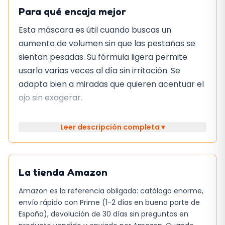
Para qué encaja mejor
Esta máscara es útil cuando buscas un
aumento de volumen sin que las pestañas se
sientan pesadas. Su fórmula ligera permite
usarla varias veces al día sin irritación. Se
adapta bien a miradas que quieren acentuar el
ojo sin exagerar.
Mantenimiento y limpieza
Leer descripción completa ▾
El producto viene con un cepillo de cerdas finas
que facilita la aplicación y la retirada. Para
limpiar, basta con un algodón con un poco de
La tienda
Amazon
desmaquillante. No se recomienda el uso de
Amazon es la referencia obligada: catálogo enorme,
agua caliente, ya que puede degradar la
envío rápido con Prime (1-2 días en buena parte de
película protectora. Si quieres mantener el
España), devolución de 30 días sin preguntas en
rendimiento, es buena idea desecharla