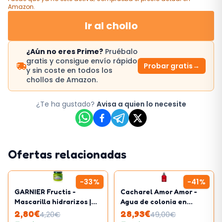
Amazon
.
Ir al chollo
¿Aún no eres Prime?
Pruébalo
gratis y consigue envío rápido
Probar gratis
→
y sin coste en todos los
chollos de Amazon.
¿Te ha gustado?
Avisa a quien lo necesite
Ofertas relacionadas
-
33
%
-
41
%
GARNIER Fructis -
Cacharel Amor Amor -
Mascarilla hidrarizos |
Agua de colonia en
320ml
vaporizador spray para
2,80
€
28,93
€
4,20
€
49,00
€
mujer