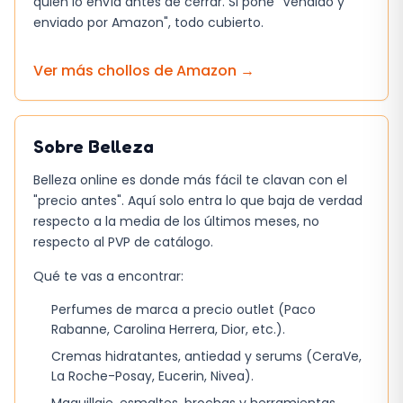
quién lo envía antes de cerrar. Si pone "Vendido y
enviado por Amazon", todo cubierto.
El último detalle que marca la diferencia es la
textura de la capa: un acabado que no se
Ver más chollos de
Amazon
→
opaca ni se clava, manteniendo la apariencia
fresca durante todo el día.
Sobre
Belleza
Belleza online es donde más fácil te clavan con el
"precio antes". Aquí solo entra lo que baja de verdad
respecto a la media de los últimos meses, no
respecto al PVP de catálogo.
Qué te vas a encontrar:
Perfumes de marca a precio outlet (Paco
Rabanne, Carolina Herrera, Dior, etc.).
Cremas hidratantes, antiedad y serums (CeraVe,
La Roche-Posay, Eucerin, Nivea).
Maquillaje, esmaltes, brochas y herramientas