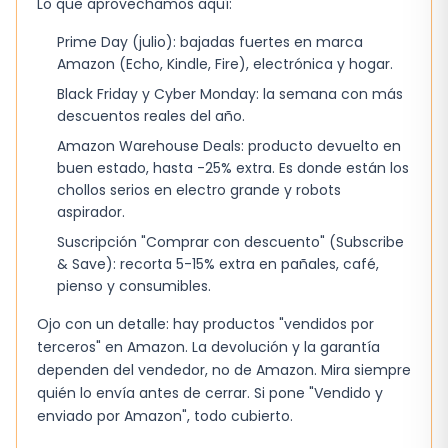
Lo que aprovechamos aquí:
el aparato en posición sin que se resbale. El
Prime Day (julio): bajadas fuertes en marca
motor de vibración tiene suficiente potencia
Amazon (Echo, Kindle, Fire), electrónica y hogar.
para despegar impurezas, pero no llega a ser
Black Friday y Cyber Monday: la semana con más
incómodo.
descuentos reales del año.
Diadema ajustable que se adapta a
Amazon Warehouse Deals: producto devuelto en
diferentes tamaños de cabeza.
buen estado, hasta -25% extra. Es donde están los
chollos serios en electro grande y robots
Muñequeras de silicona para un agarre firme
aspirador.
durante el masaje.
Suscripción "Comprar con descuento" (Subscribe
Luz de fototerapia con varios modos para
& Save): recorta 5-15% extra en pañales, café,
pienso y consumibles.
tratar distintas necesidades cutáneas.
Batería recargable que permite varios usos
Ojo con un detalle: hay productos "vendidos por
terceros" en Amazon. La devolución y la garantía
antes de volver a cargar.
dependen del vendedor, no de Amazon. Mira siempre
quién lo envía antes de cerrar. Si pone "Vendido y
Lo que esperaba y lo que me he
enviado por Amazon", todo cubierto.
encontrado