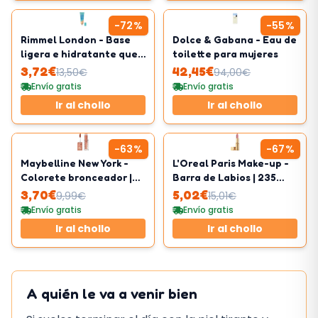
-
72
%
-
55
%
Rimmel London - Base
Dolce & Gabana - Eau de
ligera e hidratante que
toilette para mujeres
calma la piel sensible
3,72
€
42,45
€
13,50
€
94,00
€
Envío gratis
Envío gratis
Ir al chollo
Ir al chollo
-
63
%
-
67
%
Maybelline New York -
L'Oreal Paris Make-up -
Colorete bronceador |
Barra de Labios | 235
Fórmula modulable |
Nude
3,70
€
5,02
€
9,99
€
15,01
€
Tono 08 Shades On
Envío gratis
Envío gratis
Ir al chollo
Ir al chollo
A quién le va a venir bien