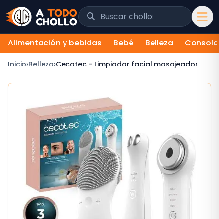
Saltar al contenido
Buscar chollos y tiendas
Alimentación y bebidas
Bebé
Belleza
Consola
Inicio
›
Belleza
›
Cecotec - Limpiador facial masajeador