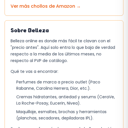
Esperaba que el aparato fuera solo un
Ver más chollos de
Amazon
→
limpiador eléctrico, pero la fototerapia añade
una capa extra de tratamiento. La potencia de
vibración es suficiente para eliminar restos de
Sobre
Belleza
maquillaje, aunque no sustituye a una doble
Belleza online es donde más fácil te clavan con el
limpieza profunda. Un detalle que me llamó la
"precio antes". Aquí solo entra lo que baja de verdad
atención es el tiempo de carga: tarda
respecto a la media de los últimos meses, no
alrededor de una hora, pero una carga
respecto al PVP de catálogo.
completa rinde para unas ocho sesiones, lo que
Qué te vas a encontrar:
resulta práctico para usarlo varias veces a la
semana.
Perfumes de marca a precio outlet (Paco
Rabanne, Carolina Herrera, Dior, etc.).
En la práctica, el dispositivo es fácil de
Cremas hidratantes, antiedad y serums (CeraVe,
incorporar a la rutina nocturna; basta con unos
La Roche-Posay, Eucerin, Nivea).
minutos antes de la crema hidratante. La
Maquillaje, esmaltes, brochas y herramientas
combinación de
vibración
y
luz
ofrece una
(planchas, secadores, depiladoras IPL).
sensación de spa en casa sin complicaciones.