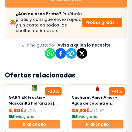
¿Aún no eres Prime?
Pruébalo
gratis y consigue envío rápido
Probar gratis
→
y sin coste en todos los
chollos de Amazon.
¿Te ha gustado?
Avisa a quien lo necesite
Ofertas relacionadas
-
33
%
-
41
%
GARNIER Fructis -
Cacharel Amor Amor -
Mascarilla hidrarizos |
Agua de colonia en
320ml
vaporizador spray para
2,80
€
28,93
€
4,20
€
49,00
€
mujer
Envío gratis
Envío gratis
Ir al chollo
Ir al chollo