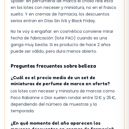
Spoiler: en perfumería de marca el chollo real está
Solo hay que ser constante para notar
en los lotes con neceser y miniatura, no en el frasco
diferencias en la textura y la luminosidad de la
suelto. Y en cremas de farmacia, los descuentos
piel.
serios entran en Días Sin IVA y Black Friday.
No te voy a engañar: en cosmética conviene mirar
fecha de fabricación (lote PAO) cuando es una
ganga muy bestia. Si es producto de hace 2 años
puede ser válido, pero dura menos abierto.
Preguntas frecuentes sobre belleza
¿Cuál es el precio medio de un set de
miniaturas de perfume de marca en oferta?
Los lotes con neceser y miniatura de marcas como
Paco Rabanne o Dior suelen rondar entre 12 € y 25 €,
dependiendo del número de muestras y la
temporada.
¿En qué momento del año aparecen los