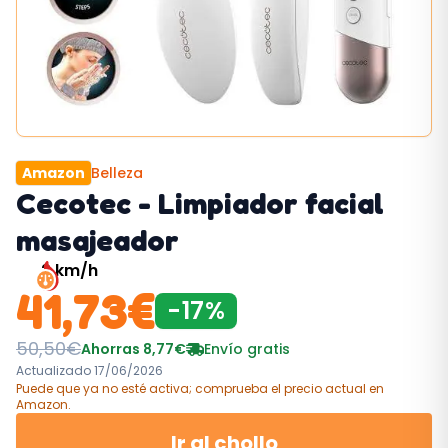
Amazon
Belleza
Cecotec - Limpiador facial
masajeador
2
km/h
41,73
€
-
17
%
50,50
€
Ahorras
8,77
€
Envío gratis
Actualizado
17/06/2026
Puede que ya no esté activa; comprueba el precio actual
en
Amazon
.
Ir al chollo