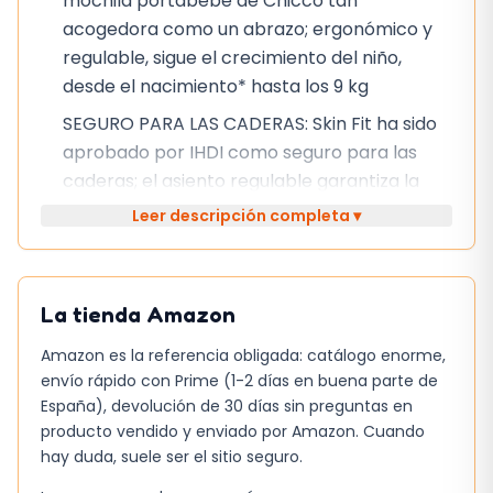
mochila portabebé de Chicco tan
acogedora como un abrazo; ergonómico y
regulable, sigue el crecimiento del niño,
desde el nacimiento* hasta los 9 kg
SEGURO PARA LAS CADERAS: Skin Fit ha sido
aprobado por IHDI como seguro para las
caderas; el asiento regulable garantiza la
correcta posición "M" de las piernas
Leer descripción completa ▾
COMODIDAD PARA LOS PADRES: El cinturón
abdominal favorece la descarga del peso en
las caderas, mientras que los tirantes
La tienda
Amazon
cruzados se adaptan a todas las
Amazon es la referencia obligada: catálogo enorme,
morfologías
envío rápido con Prime (1-2 días en buena parte de
AJUSTABLE: Skin Fit ha sido diseñado para
España), devolución de 30 días sin preguntas en
adaptarse a diferentes tipos de cuerpo
producto vendido y enviado por Amazon. Cuando
gracias a los ajustes de los que está
hay duda, suele ser el sitio seguro.
equipado; el panel textil es regulable en