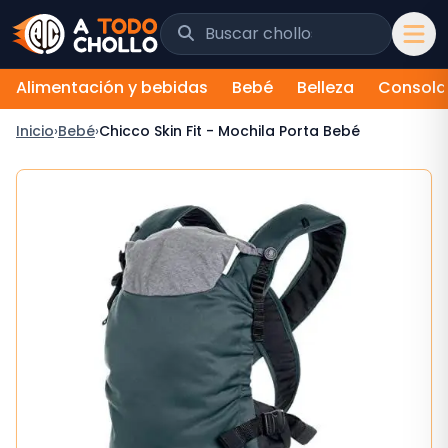
Saltar al contenido
Buscar chollos y tiendas
Alimentación y bebidas
Bebé
Belleza
Consola
Inicio
›
Bebé
›
Chicco Skin Fit - Mochila Porta Bebé