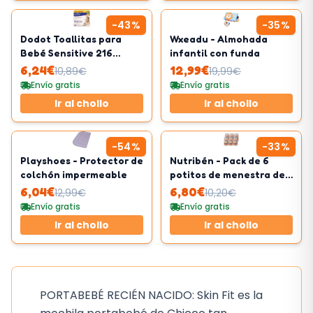
-
43
%
-
35
%
Dodot Toallitas para
Wxeadu - Almohada
Bebé Sensitive 216
infantil con funda
Toallitas
6,24
€
12,99
€
10,89
€
19,99
€
Envío gratis
Envío gratis
Ir al chollo
Ir al chollo
-
54
%
-
33
%
Playshoes - Protector de
Nutribén - Pack de 6
colchón impermeable
potitos de menestra de
cordero
6,04
€
6,80
€
12,99
€
10,20
€
Envío gratis
Envío gratis
Ir al chollo
Ir al chollo
PORTABEBÉ RECIÉN NACIDO: Skin Fit es la