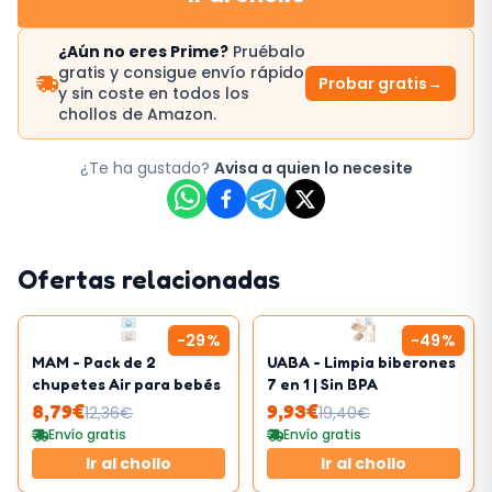
¿Aún no eres Prime?
Pruébalo
gratis y consigue envío rápido
Probar gratis
→
y sin coste en todos los
chollos de Amazon.
¿Te ha gustado?
Avisa a quien lo necesite
Ofertas relacionadas
-
29
%
-
49
%
MAM - Pack de 2
UABA - Limpia biberones
chupetes Air para bebés
7 en 1 | Sin BPA
8,79
€
9,93
€
12,36
€
19,40
€
Envío gratis
Envío gratis
Ir al chollo
Ir al chollo