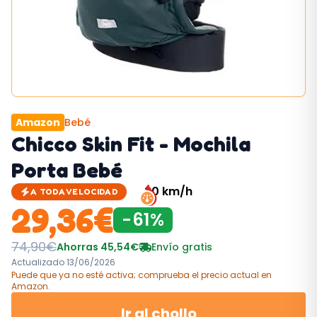
Amazon
Bebé
Chicco Skin Fit - Mochila
Porta Bebé
30
km/h
A TODA VELOCIDAD
29,36
€
-
61
%
74,90
€
Ahorras
45,54
€
Envío gratis
Actualizado
13/06/2026
Puede que ya no esté activa; comprueba el precio actual
en
Amazon
.
Ir al chollo