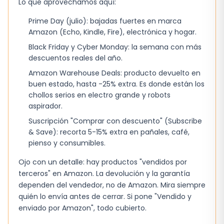
Lo que aprovechamos aquí:
altura, para adaptarse incluso a los niños
Prime Day (julio): bajadas fuertes en marca
más pequeños
Amazon (Echo, Kindle, Fire), electrónica y hogar.
DESARROLLO: Skin Fit ha sido creado en
Black Friday y Cyber Monday: la semana con más
colaboración con la escuela de porteo
descuentos reales del año.
italiana "Scuola del Portare" y ha sido
Amazon Warehouse Deals: producto devuelto en
reconocido por seguir eficazmente el
buen estado, hasta -25% extra. Es donde están los
crecimiento fisiológico del bebé
chollos serios en electro grande y robots
aspirador.
Suscripción "Comprar con descuento" (Subscribe
& Save): recorta 5-15% extra en pañales, café,
pienso y consumibles.
Ojo con un detalle: hay productos "vendidos por
terceros" en Amazon. La devolución y la garantía
dependen del vendedor, no de Amazon. Mira siempre
quién lo envía antes de cerrar. Si pone "Vendido y
enviado por Amazon", todo cubierto.