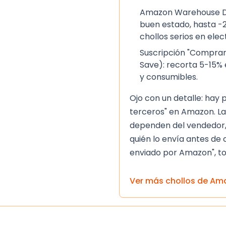
do el calzado se seca, es
Amazon Warehouse De
dicionador de cuero
buen estado, hasta -2
vita exponerlos al sol
chollos serios en ele
s, pues el calor puede
Suscripción "Comprar
Save): recorta 5-15% 
y consumibles.
cia
Ojo con un detalle: hay
n un ajuste cómodo y
terceros" en Amazon. La
n gruesa como la de un
dependen del vendedor,
 buena tracción en
quién lo envía antes de 
del cuero
se vuelve más
enviado por Amazon", to
 la sensación de roces.
 la circulación del pie se
Ver más chollos de
Am
as jornadas.
rar dos veces