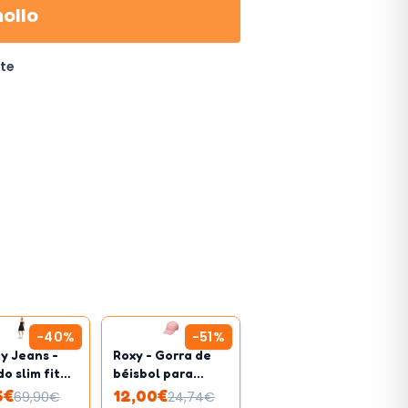
hollo
ite
-
40
%
-
51
%
 Jeans -
Roxy - Gorra de
o slim fit
béisbol para
mujer
chicas
6
€
12,00
€
69,90
€
24,74
€