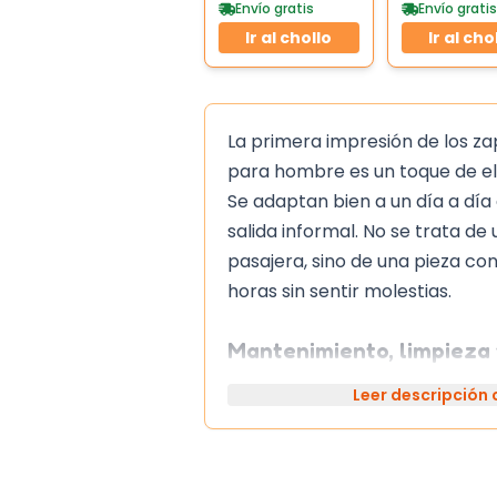
silicona
Envío gratis
Envío gratis
Ir al chollo
Ir al cho
La primera impresión de los za
para hombre es un toque de el
Se adaptan bien a un día a día
salida informal. No se trata d
pasajera, sino de una pieza co
horas sin sentir molestias.
Mantenimiento, limpieza 
por casa
Leer descripción
El cuero de estos zapatos no n
extremos. Una limpieza rápid
un poco de jabón neutro es sufi