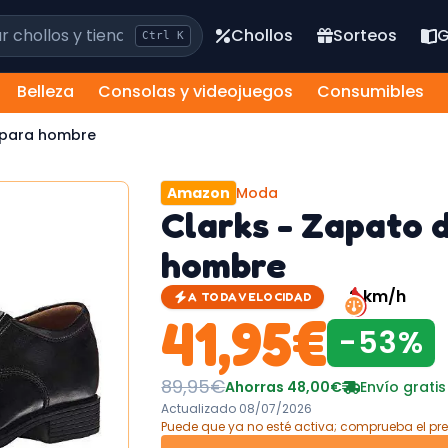
los y tiendas
Chollos
Sorteos
G
Ctrl
K
Belleza
Consolas y videojuegos
Consumibles
l para hombre
Amazon
Moda
Clarks - Zapato d
hombre
2
km/h
A TODA VELOCIDAD
41,95
€
-
53
%
89,95
€
Ahorras
48,00
€
Envío gratis
Actualizado
08/07/2026
Puede que ya no esté activa; comprueba el pre