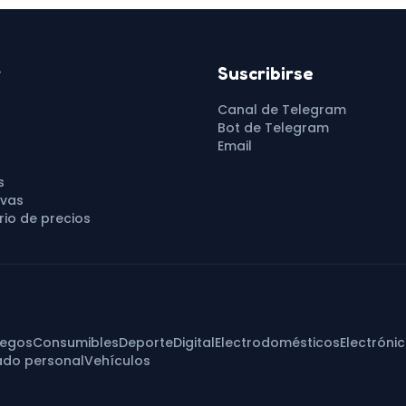
r
Suscribirse
Canal de Telegram
Bot de Telegram
Email
s
vas
io de precios
uegos
Consumibles
Deporte
Digital
Electrodomésticos
Electróni
ado personal
Vehículos