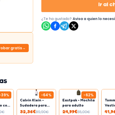
Ir al c
¿Te ha gustado?
Avisa a quien lo neces
robar gratis
→
as
-
39
%
-
64
%
-
62
%
Calvin Klein -
Eastpak - Mochila
Tommy
o con
Sudadera para
para adulto
Vestid
hombre
para 
32,36
€
24,99
€
41,9
9
€
89,90
€
65,00
€