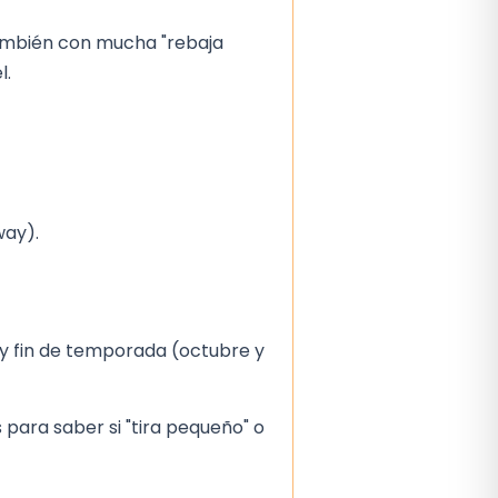
también con mucha "rebaja
l.
way).
 y fin de temporada (octubre y
s para saber si "tira pequeño" o