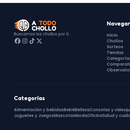
Navega
Buscamos los chollos por ti.
Inicio
Chollos
Sorteos
Tiendas
Categoría
Comparati
Observator
Categorías
Alimentación y bebidas
Bebé
Belleza
Consolas y videoj
Juguetes y Juegos
Mascotas
Moda
Oficina
Salud y cuid