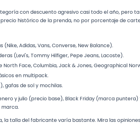
egido corresponda al
tegoría con descuento agresivo casi todo el año, pero 
acta se indica en la
 precio histórico de la prenda, no por porcentaje de carte
Verifica que la suela no
pueden provocar
starse sin forzar el
as (Nike, Adidas, Vans, Converse, New Balance).
ejor amortiguación.
 del cuero sea uniforme;
ras (Levi's, Tommy Hilfiger, Pepe Jeans, Lacoste).
r un lote distinto o un
e North Face, Columbia, Jack & Jones, Geographical Nor
básicos en multipack.
ene constante en todas
n), gafas de sol y mochilas.
omparación directa entre
nero y julio (precio base), Black Friday (marca puntera)
variaciones de coste.
e marca.
, la talla del fabricante varía bastante. Mira las opinione