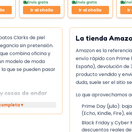
Envío gratis
Envío gratis
Enví
llo
Ir al chollo
Ir al chollo
Ir
La tienda
Amaz
patos Clarks de piel
egancia sin pretensión.
Amazon es la referencia
 que combina oficina y
envío rápido con Prime 
e un modelo de moda
España), devolución de 
n la que se pueden pasar
producto vendido y env
duda, suele ser el sitio s
y cosas de andar
Lo que aprovechamos aq
 completa ▾
Prime Day (julio): b
ecesita cuidados
(Echo, Kindle, Fire), e
a con un paño húmedo y
Black Friday y Cyber
ciente para eliminar la
descuentos reales del