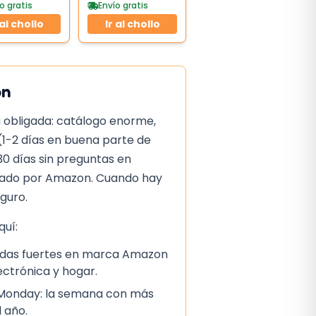
o gratis
Envío gratis
 al chollo
Ir al chollo
on
 obligada: catálogo enorme,
(1-2 días en buena parte de
30 días sin preguntas en
iado por Amazon. Cuando hay
eguro.
uí:
ajadas fuertes en marca Amazon
lectrónica y hogar.
 Monday: la semana con más
 año.