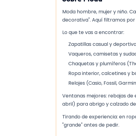
Asegúrate de que el tamaño el
Moda hombre, mujer y niño. Ca
largo real del pie; la medida ex
decorativa". Aquí filtramos por
tabla de tallas del fabricante. 
tenga costuras sueltas, pues 
Lo que te vas a encontrar:
incomodidad. El cierre debe aju
Zapatillas casual y deportiv
tobillo, lo que garantiza una m
Finalmente, revisa que el color
Vaqueros, camisetas y sudade
cualquier variación puede indica
Chaquetas y plumíferos (Th
defecto de fabricación.
Ropa interior, calcetines y 
El precio del modelo se manti
Relojes (Casio, Fossil, Garmi
las tallas, lo que facilita la c
Ventanas mejores: rebajas de e
opciones sin preocuparse por 
abril) para abrigo y calzado d
Tirando de experiencia: en ropa
"grande" antes de pedir.