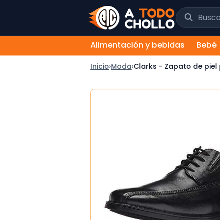
Saltar al contenido
Buscar chol
Alimentación y bebidas
Bebé
Inicio
›
Moda
›
Clarks - Zapato de pie