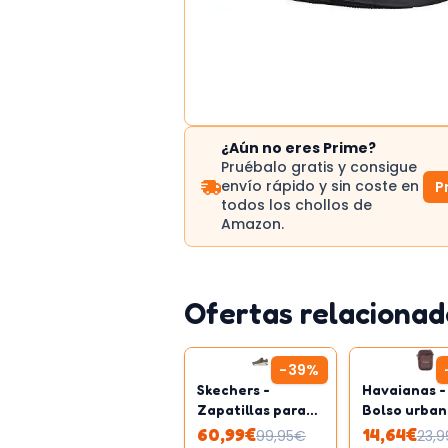
¿Aún no eres Prime?
Pruébalo gratis y consigue
envío rápido y sin coste en
P
todos los chollos de
Amazon.
Ofertas relacionad
-
39
%
Skechers -
Havaianas -
Zapatillas para
Bolso urban
adulto | Unisex
bolsillo de
60,99
€
14,64
€
99,95
€
23,9