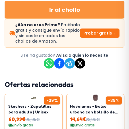
Ir al chollo
¿Aún no eres Prime?
Pruébalo
gratis y consigue envío rápido
Probar gratis
→
y sin coste en todos los
chollos de Amazon.
¿Te ha gustado?
Avisa a quien lo necesite
Ofertas relacionadas
-
39
%
-
39
%
Skechers - Zapatillas
Havaianas - Bolso
para adulto | Unisex
urbano con bolsillo de
silicona
60,99
€
14,64
€
99,95
€
23,99
€
Envío gratis
Envío gratis