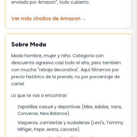
especiales?
enviado por Amazon", todo cubierto.
La combinación de la tecnología Techlite y la
Ver más chollos de
Amazon
→
suela Omni-Grip hace que estos zapatos sean
verdaderamente especiales. La
amortiguación excepcional
y el
retorno de
Sobre
Moda
energía
proporcionados por la entresuela
Techlite, junto con el
agarre seguro
de la
Moda hombre, mujer y niño. Categoría con
suela Omni-Grip, hacen que estos zapatos
descuento agresivo casi todo el año, pero también
sean perfectos para aquellos que buscan un
con mucha "rebaja decorativa". Aquí filtramos por
precio histórico de la prenda, no por porcentaje de
calzado que les proporcione comodidad y
cartel.
confianza en sus aventuras.
Lo que te vas a encontrar:
Zapatillas casual y deportivas (Nike, Adidas, Vans,
Converse, New Balance).
Vaqueros, camisetas y sudaderas (Levi's, Tommy
Hilfiger, Pepe Jeans, Lacoste).