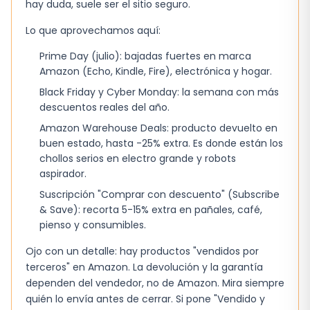
hay duda, suele ser el sitio seguro.
agarre seguro en diferentes terrenos
Lo que aprovechamos aquí:
¿A quién le vienen bien estos
Prime Day (julio): bajadas fuertes en marca
zapatos?
Amazon (Echo, Kindle, Fire), electrónica y hogar.
Estos zapatos son ideales para aquellos que
Black Friday y Cyber Monday: la semana con más
buscan un calzado cómodo y duradero para
descuentos reales del año.
sus aventuras al aire libre. Ya sea para
Amazon Warehouse Deals: producto devuelto en
buen estado, hasta -25% extra. Es donde están los
senderismo, caminar por la ciudad o
chollos serios en electro grande y robots
simplemente para un día de trabajo, estos
aspirador.
zapatos son una excelente opción. La suela
Suscripción "Comprar con descuento" (Subscribe
Omni-Grip proporciona un agarre seguro en
& Save): recorta 5-15% extra en pañales, café,
diferentes terrenos, lo que los hace perfectos
pienso y consumibles.
para aquellos que buscan estabilidad y
Ojo con un detalle: hay productos "vendidos por
confianza en sus pies.
terceros" en Amazon. La devolución y la garantía
dependen del vendedor, no de Amazon. Mira siempre
¿Qué hace que estos zapatos sean
quién lo envía antes de cerrar. Si pone "Vendido y