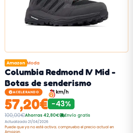
Amazon
Moda
Columbia Redmond IV Mid -
Botas de senderismo
13
km/h
ACELERANDO
57,20
€
-
43
%
100,00
€
Ahorras
42,80
€
Envío gratis
Actualizado
21/04/2026
Puede que ya no esté activa; comprueba el precio actual
en
Amazon
.