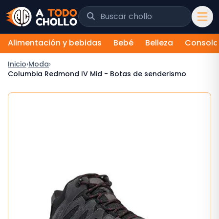
Saltar al contenido
Buscar chollos y tiendas
Alimentación y bebidas
Bebé
Belleza
Consola
Inicio
›
Moda
›
Columbia Redmond IV Mid - Botas de senderismo