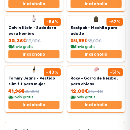
Ir al chollo
Ir al chollo
-
64
%
-
62
%
Calvin Klein - Sudadera
Eastpak - Mochila para
para hombre
adulto
32,36
€
24,99
€
89,90
€
65,00
€
Envío gratis
Envío gratis
Ir al chollo
Ir al chollo
-
40
%
-
51
%
Tommy Jeans - Vestido
Roxy - Gorra de béisbol
slim fit para mujer
para chicas
41,96
€
12,00
€
69,90
€
24,74
€
Envío gratis
Envío gratis
Ir al chollo
Ir al chollo