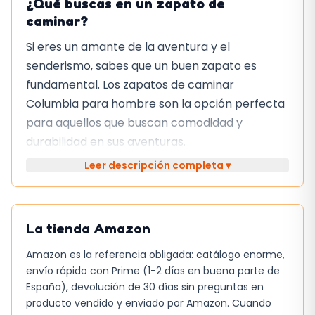
¿Qué buscas en un zapato de
caminar?
Si eres un amante de la aventura y el
senderismo, sabes que un buen zapato es
fundamental. Los zapatos de caminar
Columbia para hombre son la opción perfecta
para aquellos que buscan comodidad y
durabilidad en sus aventuras.
Leer descripción completa ▾
Características clave
Diseño impermeable y transpirable para
mantener tus pies secos y frescos
La tienda
Amazon
Entresuela liviana Techlite para una
Amazon es la referencia obligada: catálogo enorme,
amortiguación excepcional y retorno de
envío rápido con Prime (1-2 días en buena parte de
energía
España), devolución de 30 días sin preguntas en
producto vendido y enviado por Amazon. Cuando
Puntera robusta y suela Omni-Grip para un