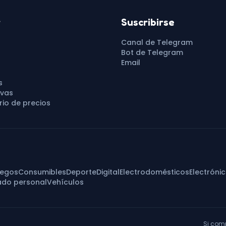
r
Suscribirse
Canal de Telegram
Bot de Telegram
Email
s
vas
io de precios
uegos
Consumibles
Deporte
Digital
Electrodomésticos
Electróni
ado personal
Vehículos
Si com