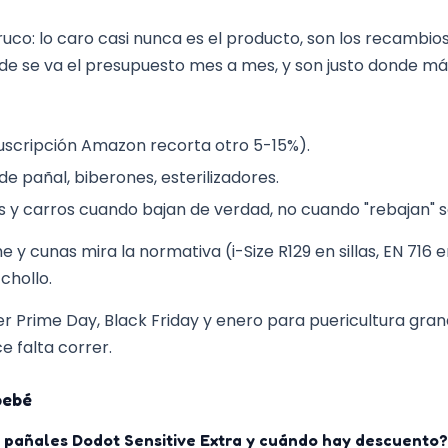
tiene el peso bajo, lo
carga extra.
o: lo caro casi nunca es el producto, son los recambios. 
fica que no haya bordes
de se va el presupuesto mes a mes, y son justo donde más 
arse a la ropa.
 mantiene cómoda y el
uscripción Amazon recorta otro 5-15%).
un punto a favor para
de pañal, biberones, esterilizadores.
ta de bolsillos laterales
as y carros cuando bajan de verdad, no cuando "rebajan" s
che y cunas mira la normativa (i-Size R129 en sillas, EN 716
chollo.
er Prime Day, Black Friday y enero para puericultura gra
e falta correr.
bebé
 pañales Dodot Sensitive Extra y cuándo hay descuento?