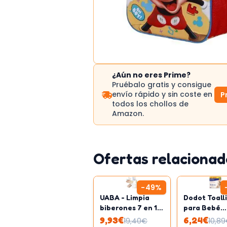
¿Aún no eres Prime?
Pruébalo gratis y consigue
envío rápido y sin coste en
P
todos los chollos de
Amazon.
Ofertas relacionad
-
49
%
UABA - Limpia
Dodot Toall
biberones 7 en 1 |
para Bebé
Sin BPA
Sensitive 21
9,93
€
6,24
€
19,40
€
10,89