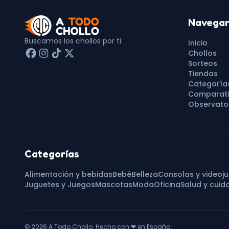
Navega
Buscamos los chollos por ti.
Inicio
Chollos
Sorteos
Tiendas
Categoría
Comparati
Observator
Categorías
Alimentación y bebidas
Bebé
Belleza
Consolas y videoj
Juguetes y Juegos
Mascotas
Moda
Oficina
Salud y cuid
© 2026
A Todo Chollo
. Hecho con
❤
en España.