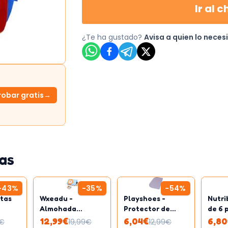
Ir al c
¿Te ha gustado?
Avisa a quien lo neces
robar gratis
→
as
-
43
%
-
35
%
-
54
%
itas
Wxeadu -
Playshoes -
Nutri
Almohada
Protector de
de 6 
6
infantil con
colchón
mene
12,99
€
6,04
€
6,80
€
19,99
€
12,99
€