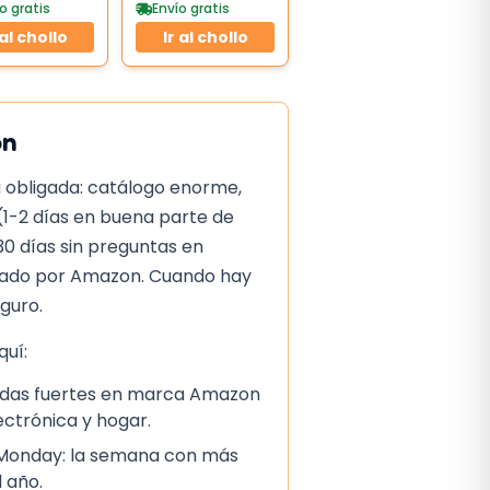
ro
o gratis
Envío gratis
 al chollo
Ir al chollo
on
 obligada: catálogo enorme,
(1-2 días en buena parte de
30 días sin preguntas en
iado por Amazon. Cuando hay
eguro.
uí:
ajadas fuertes en marca Amazon
lectrónica y hogar.
 Monday: la semana con más
 año.