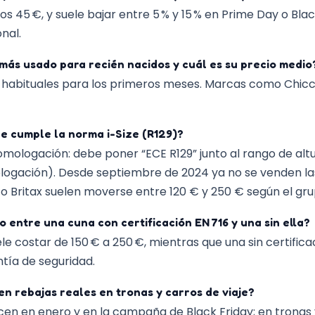
os 45 €, y suele bajar entre 5 % y 15 % en Prime Day o Blac
nal.
más usado para recién nacidos y cuál es su precio medio
os habituales para los primeros meses. Marcas como Chicc
he cumple la norma i-Size (R129)?
omologación: debe poner “ECE R129” junto al rango de altu
logación). Desde septiembre de 2024 ya no se venden las
o Britax suelen moverse entre 120 € y 250 € según el gr
o entre una cuna con certificación EN 716 y una sin ella?
ele costar de 150 € a 250 €, mientras que una sin certific
ntía de seguridad.
n rebajas reales en tronas y carros de viaje?
en en enero y en la campaña de Black Friday; en tronas y