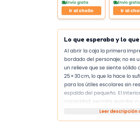
Toallitas
Envío gratis
Envío gratis
Ir al chollo
Ir al cho
Lo que esperaba y lo qu
Al abrir la caja la primera impr
bordado del personaje; no es u
un relieve que se siente sólido 
25 × 30 cm, lo que la hace lo 
para los útiles escolares sin re
espalda del pequeño. El interior
capacidad, permite guardar cu
algún snack sin que todo que
Leer descripción
Si dudas entre este y ot
Comparada con otras mochilas