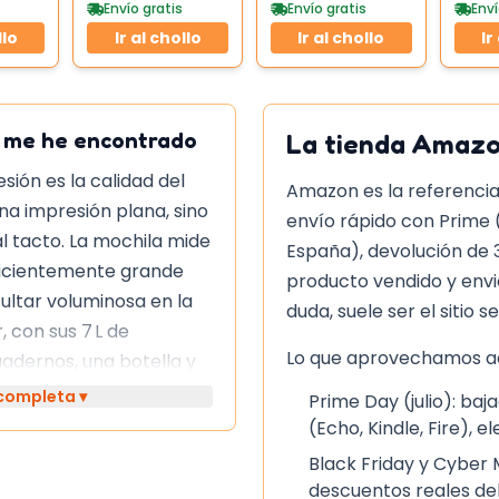
funda
impermeable
corde
Envío gratis
Envío gratis
Enví
llo
Ir al chollo
Ir al chollo
Ir
e me he encontrado
La tienda
Amaz
esión es la calidad del
Amazon es la referencia
na impresión plana, sino
envío rápido con Prime 
al tacto. La mochila mide
España), devolución de 
suficientemente grande
producto vendido y env
sultar voluminosa en la
duda, suele ser el sitio s
, con sus 7 L de
Lo que aprovechamos aq
adernos, una botella y
de amontonado.
 completa ▾
Prime Day (julio): b
(Echo, Kindle, Fire), e
ro modelo
Black Friday y Cyber
descuentos reales del
 de la misma gama, la