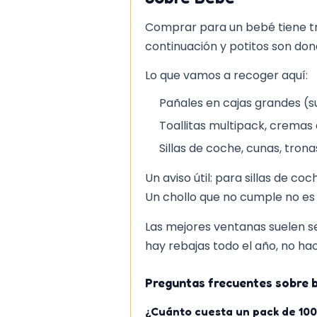
estructura de tela ligera man
que evita que el niño sienta 
Comprar para un bebé tiene truc
El acabado del logo 3D: veri
continuación y potitos son don
sueltos que puedan enganch
Lo que vamos a recoger aquí:
Al final del día, la mochila se
Pañales en cajas grandes (s
diseño de Mickey sigue siendo 
Toallitas multipack, cremas 
los más pequeños, aunque la fal
Sillas de coche, cunas, tron
limita un poco la organización.
Un aviso útil: para sillas de co
Un chollo que no cumple no es 
Las mejores ventanas suelen s
hay rebajas todo el año, no hac
Preguntas frecuentes sobre 
¿Cuánto cuesta un pack de 100