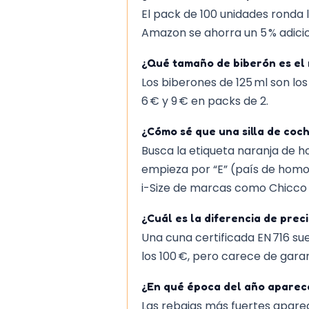
El pack de 100 unidades ronda l
Amazon se ahorra un 5 % adicio
¿Qué tamaño de biberón es el 
Los biberones de 125 ml son l
6 € y 9 € en packs de 2.
¿Cómo sé que una silla de coc
Busca la etiqueta naranja de h
empieza por “E” (país de homo
i-Size de marcas como Chicco 
¿Cuál es la diferencia de preci
Una cuna certificada EN 716 su
los 100 €, pero carece de gara
¿En qué época del año aparece
Las rebajas más fuertes aparec