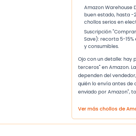
su compartimento
Amazon Warehouse De
uye mejor el peso. No
buen estado, hasta -2
chollos serios en ele
los externos puede ser
s acceso rápido a
Suscripción "Comprar
 cremallera es robusto,
Save): recorta 5-15% 
y consumibles.
l primer uso, algo que se
Ojo con un detalle: hay
terceros" en Amazon. La
rar dos veces
dependen del vendedor,
spectos que suelen
quién lo envía antes de 
enviado por Amazon", to
deben quedar ajustadas
Ver más chollos de
Am
n; la mochila incluye un
as.
aspecto robusto, la