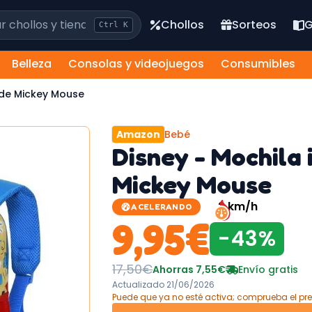
los y tiendas
Chollos
Sorteos
G
Ctrl
K
Belleza
Consolas y videojuegos
Consumibles
l de Mickey Mouse
Amazon
Bebé
Disney - Mochila 
Mickey Mouse
2
km/h
ACELERANDO
9,95
€
-
43
%
17,50
€
Ahorras
7,55
€
Envío gratis
Actualizado
21/06/2026
Puede que ya no esté activa; comprueba el pre