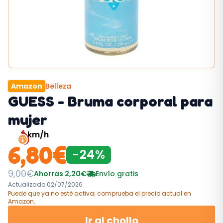
Amazon
Belleza
GUESS - Bruma corporal para
mujer
2
km/h
6,80
€
-
24
%
9,00
€
Ahorras
2,20
€
Envío gratis
Actualizado
02/07/2026
Puede que ya no esté activa; comprueba el precio actual
en
Amazon
.
Ir al chollo