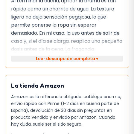
Al terminar la ducha, aplicar la bruma es tan
rápido como un chorrito de agua. La textura
ligera no deja sensación pegajosa, lo que
permite ponerse la ropa sin esperar
demasiado. En mi caso, la uso antes de salir de
casa y, si el día se alarga, reaplico una pequeña
dosis antes de la cena. La fragancia
floral‑afrutada no abruma, pero sí deja un
Leer descripción completa ▾
rastro perceptible que se percibe con la
cercanía de otras personas.
La tienda
Amazon
Resulta cómoda para llevar en el bolso de
mano; el atomizador de 250 ml no ocupa
Amazon es la referencia obligada: catálogo enorme,
mucho espacio y, a diferencia de algunos
envío rápido con Prime (1-2 días en buena parte de
sprays más grandes, no pesa demasiado. Para
España), devolución de 30 días sin preguntas en
producto vendido y enviado por Amazon. Cuando
una mochila de trabajo o una bolsa de
hay duda, suele ser el sitio seguro.
gimnasio, el envase cabe sin problema y se