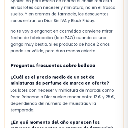
Spoiler: en perfumería de marca el chollo real está
marca GUESS suele situarse en un rango medio,
en los lotes con neceser y miniatura, no en el frasco
y la cantidad ofrecida justifica el coste si se
suelto. Y en cremas de farmacia, los descuentos
valora la consistencia del aroma. No obstante,
serios entran en Días Sin IVA y Black Friday.
quien busque una fragancia de larga duración y
No te voy a engañar: en cosmética conviene mirar
alta proyección quizá deba explorar
fecha de fabricación (lote PAO) cuando es una
alternativas más especializadas.
ganga muy bestia. Si es producto de hace 2 años
puede ser válido, pero dura menos abierto.
Para quien necesita una bruma que acompañe
el día sin complicaciones, la GUESS Bruma
Preguntas frecuentes sobre belleza
corporal resulta una elección razonable,
¿Cuál es el precio medio de un set de
siempre que se tenga presente que no
miniaturas de perfume de marca en oferta?
sustituye a una crema hidratante en climas
Los lotes con neceser y miniatura de marcas como
secos.
Paco Rabanne o Dior suelen rondar entre 12 € y 25 €,
dependiendo del número de muestras y la
temporada.
¿En qué momento del año aparecen los