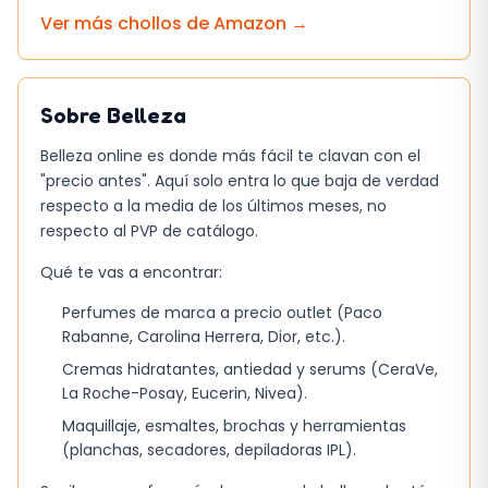
práctico, no ofrece la misma sensación de
Ver más chollos de
Amazon
→
calidad que un frasco de vidrio.
Un detalle que puede molestar a usuarios con
piel muy seca es que la bruma no aporta
Sobre
Belleza
hidratación. No es una crema ni un body mist
Belleza online es donde más fácil te clavan con el
con componentes humectantes, por lo que, en
"precio antes". Aquí solo entra lo que baja de verdad
climas fríos, conviene combinarla con una
respecto a la media de los últimos meses, no
loción previa.
respecto al PVP de catálogo.
Volumen: 250 ml, suficiente para uso
Qué te vas a encontrar:
frecuente durante varias semanas.
Perfumes de marca a precio outlet (Paco
Tipo de fragancia: floral y afrutada,
Rabanne, Carolina Herrera, Dior, etc.).
adecuada para día y tarde.
Cremas hidratantes, antiedad y serums (CeraVe,
La Roche-Posay, Eucerin, Nivea).
Aplicación: spray fino que se absorbe
Maquillaje, esmaltes, brochas y herramientas
rápidamente.
(planchas, secadores, depiladoras IPL).
En cuanto a
relación calidad‑precio
, la