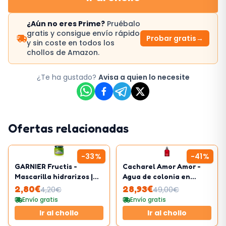
¿Aún no eres Prime?
Pruébalo
gratis y consigue envío rápido
Probar gratis
→
y sin coste en todos los
chollos de Amazon.
¿Te ha gustado?
Avisa a quien lo necesite
Ofertas relacionadas
-
33
%
-
41
%
GARNIER Fructis -
Cacharel Amor Amor -
Mascarilla hidrarizos |
Agua de colonia en
320ml
vaporizador spray para
2,80
€
28,93
€
4,20
€
49,00
€
mujer
Envío gratis
Envío gratis
Ir al chollo
Ir al chollo