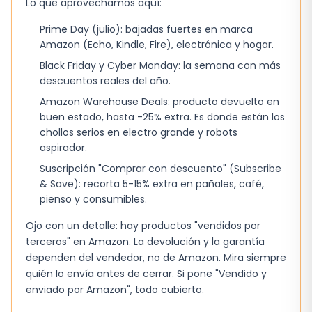
puede usar en cualquier momento del día.
Lo que aprovechamos aquí:
Prime Day (julio): bajadas fuertes en marca
Lo bueno, lo regular y lo que no
Amazon (Echo, Kindle, Fire), electrónica y hogar.
termina de convencer
Black Friday y Cyber Monday: la semana con más
En lo positivo destaca la duración moderada: la
descuentos reales del año.
fragancia se mantiene perceptible entre 4 y
Amazon Warehouse Deals: producto devuelto en
6 horas, suficiente para la mayoría de jornadas
buen estado, hasta -25% extra. Es donde están los
chollos serios en electro grande y robots
sin necesidad de reaplicar constantemente. El
aspirador.
aroma combina notas de flor y fruta de forma
Suscripción "Comprar con descuento" (Subscribe
equilibrada, sin que ninguna domine
& Save): recorta 5-15% extra en pañales, café,
excesivamente.
pienso y consumibles.
En el aspecto regular, el nivel de proyección no
Ojo con un detalle: hay productos "vendidos por
es tan alto como en algunas brumas de nicho;
terceros" en Amazon. La devolución y la garantía
dependen del vendedor, no de Amazon. Mira siempre
si se busca un perfume que deje una estela
quién lo envía antes de cerrar. Si pone "Vendido y
marcada, esta opción puede resultar discreta.
enviado por Amazon", todo cubierto.
Además, el envase de plástico, aunque