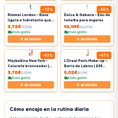
-
72
%
-
55
%
Rimmel London - Base
Dolce & Gabana - Eau de
ligera e hidratante que
toilette para mujeres
calma la piel sensible
3,72
€
42,45
€
13,50
€
94,00
€
Envío gratis
Envío gratis
Ir al chollo
Ir al chollo
-
63
%
-
67
%
Maybelline New York -
L'Oreal Paris Make-up -
Colorete bronceador |
Barra de Labios | 235
Fórmula modulable |
Nude
3,70
€
5,02
€
9,99
€
15,01
€
Tono 08 Shades On
Envío gratis
Envío gratis
Ir al chollo
Ir al chollo
Cómo encaja en la rutina diaria