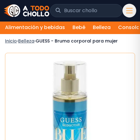
Saltar al contenido
Buscar chollos y tiendas
Alimentación y bebidas
Bebé
Belleza
Consola
Inicio
›
Belleza
›
GUESS - Bruma corporal para mujer