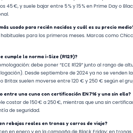
os 45 €, y suele bajar entre 5 % y 15 % en Prime Day o Blac
nal.
más usado para recién nacidos y cuál es su precio medio
os habituales para los primeros meses. Marcas como Chicc
he cumple la norma i-Size (R129)?
omologación: debe poner “ECE R129” junto al rango de altu
logación). Desde septiembre de 2024 ya no se venden las
o Britax suelen moverse entre 120 € y 250 € según el gr
o entre una cuna con certificación EN 716 y una sin ella?
ele costar de 150 € a 250 €, mientras que una sin certific
ntía de seguridad.
n rebajas reales en tronas y carros de viaje?
en en enero y en la campaña de Black Friday; en tronas y