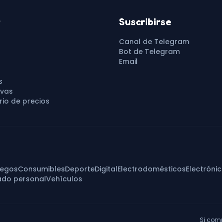
r
Suscribirse
Canal de Telegram
Bot de Telegram
Email
s
vas
io de precios
uegos
Consumibles
Deporte
Digital
Electrodomésticos
Electróni
ado personal
Vehículos
Si com