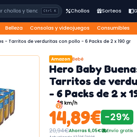
los y tiendas
Chollos
Sorteos
G
Ctrl
K
Belleza
Consolas y videojuegos
Consumibles
Hero Baby Buenas Noches - Tarritos de verduritas con pollo - 6 Packs de 2 x 190 gr
Amazon
Bebé
Hero Baby Buena
Tarritos de verdu
- 6 Packs de 2 x 1
28
km/h
14,89
€
-
29
%
20,94
€
Ahorras
6,05
€
Envío gratis