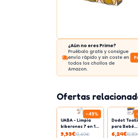
¿Aún no eres Prime?
Pruébalo gratis y consigue
envío rápido y sin coste en
P
todos los chollos de
Amazon.
Ofertas relacionad
-
49
%
UABA - Limpia
Dodot Toall
biberones 7 en 1 |
para Bebé
Sin BPA
Sensitive 21
9,93
€
6,24
€
19,40
€
10,89