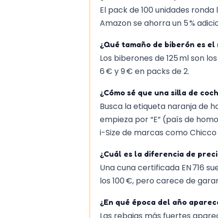
El pack de 100 unidades ronda l
Amazon se ahorra un 5 % adicio
¿Qué tamaño de biberón es el 
Los biberones de 125 ml son l
6 € y 9 € en packs de 2.
¿Cómo sé que una silla de coc
Busca la etiqueta naranja de h
empieza por “E” (país de homo
i-Size de marcas como Chicco 
¿Cuál es la diferencia de preci
Una cuna certificada EN 716 su
los 100 €, pero carece de gara
¿En qué época del año aparece
Las rebajas más fuertes aparec