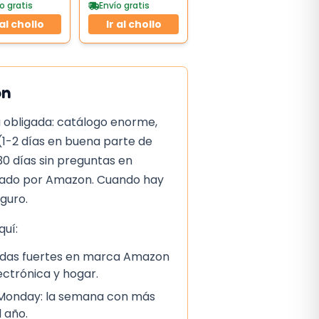
ro
o gratis
Envío gratis
 al chollo
Ir al chollo
on
 obligada: catálogo enorme,
(1-2 días en buena parte de
30 días sin preguntas en
iado por Amazon. Cuando hay
eguro.
uí:
ajadas fuertes en marca Amazon
lectrónica y hogar.
 Monday: la semana con más
 año.