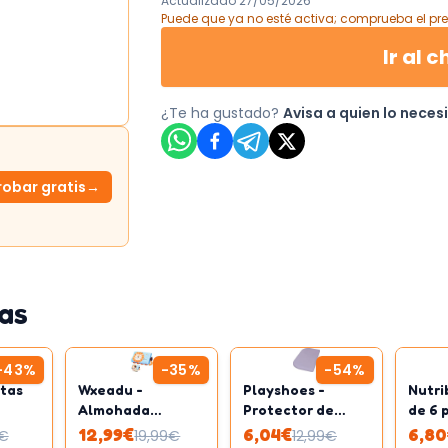
Actualizado
27/05/2026
Puede que ya no esté activa; comprueba el pre
Ir al c
¿Te ha gustado?
Avisa a quien lo neces
robar gratis
→
as
-
43
%
-
35
%
-
54
%
itas
Wxeadu -
Playshoes -
Nutri
Almohada
Protector de
de 6 
6
infantil con
colchón
mene
12,99
€
6,04
€
6,80
€
19,99
€
12,99
€