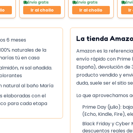
funda
impermeable
corde
Envío gratis
Envío gratis
Enví
llo
Ir al chollo
Ir al chollo
Ir
La tienda
Amaz
 los 6 meses
100% naturales de la
Amazon es la referencia
 harías tú en casa
envío rápido con Prime 
España), devolución de 
lmidón, ni sal añadida.
producto vendido y env
olorantes
duda, suele ser el sitio s
n natural al baño María
Lo que aprovechamos aq
s elaboradas con el
ífico para cada etapa
Prime Day (julio): b
(Echo, Kindle, Fire), e
Black Friday y Cyber
descuentos reales del