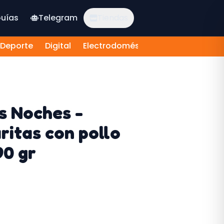
uías
Telegram
Tiendas
Deporte
Digital
Electrodomésticos
Electrónica 
s Noches -
ritas con pollo
90 gr