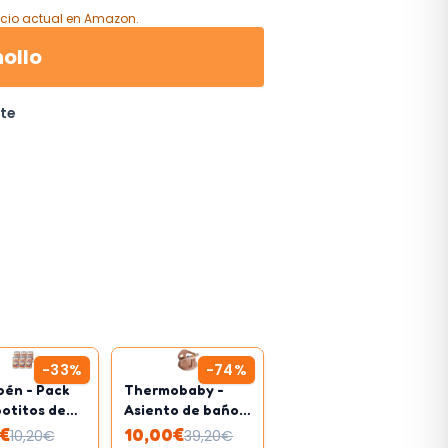
cio actual
en Amazon
.
hollo
ite
-
33
%
-
74
%
bén - Pack
Thermobaby -
potitos de
Asiento de baño
stra de
infantil
€
10,00
€
10,20
€
39,20
€