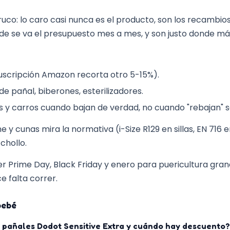
o: lo caro casi nunca es el producto, son los recambios. 
de se va el presupuesto mes a mes, y son justo donde más 
uscripción Amazon recorta otro 5-15%).
de pañal, biberones, esterilizadores.
as y carros cuando bajan de verdad, no cuando "rebajan" s
che y cunas mira la normativa (i-Size R129 en sillas, EN 716
chollo.
er Prime Day, Black Friday y enero para puericultura gra
e falta correr.
bebé
 pañales Dodot Sensitive Extra y cuándo hay descuento?