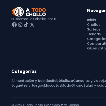
Navega
Buscamos los chollos por ti.
Inicio
Chollos
Sorteos
Tiendas
Categoría
Comparati
Observator
Categorías
Alimentación y bebidas
Bebé
Belleza
Consolas y videoj
Juguetes y Juegos
Mascotas
Moda
Oficina
Salud y cuid
© 2026
A Todo Chollo
. Hecho con
❤
en España.