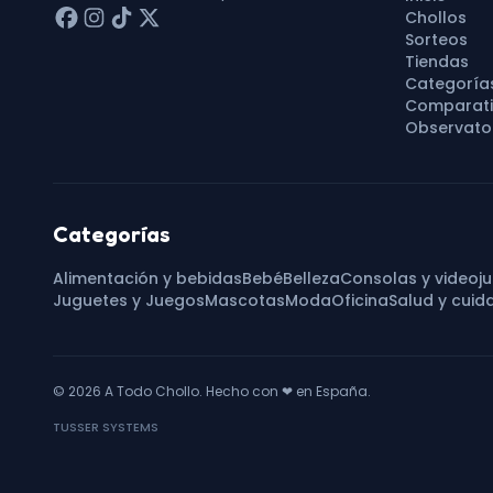
Chollos
Sorteos
Tiendas
Categoría
Comparati
Observator
Categorías
Alimentación y bebidas
Bebé
Belleza
Consolas y videoj
Juguetes y Juegos
Mascotas
Moda
Oficina
Salud y cuid
© 2026
A Todo Chollo
. Hecho con
❤
en España.
TUSSER SYSTEMS