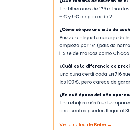
¿Qué tamaño de biberón es el 
Los biberones de 125 ml son l
6 € y 9 € en packs de 2.
¿Cómo sé que una silla de coc
Busca la etiqueta naranja de h
empieza por “E” (país de homo
i-Size de marcas como Chicco 
¿Cuál es la diferencia de preci
Una cuna certificada EN 716 su
los 100 €, pero carece de gara
¿En qué época del año aparece
Las rebajas más fuertes aparec
descuentos pueden llegar al 3
Ver chollos de
Bebé
→