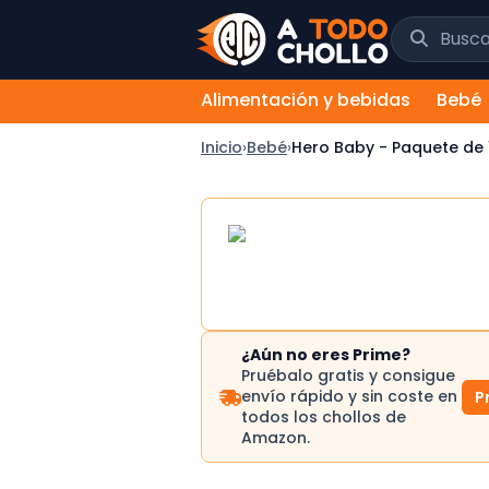
Saltar al contenido
Buscar chol
Alimentación y bebidas
Bebé
Inicio
›
Bebé
›
Hero Baby - Paquete de 1
¿Aún no eres Prime?
Pruébalo gratis y consigue
envío rápido y sin coste en
P
todos los chollos de
Amazon.