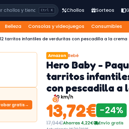
los y tiendas
Chollos
Sorteos
G
Ctrl
K
Belleza
Consolas y videojuegos
Consumibles
2 tarritos infantiles de verduritas con pescadilla a la crema
Amazon
Bebé
Hero Baby - Paqu
tarritos infantil
con pescadilla a 
30
km/h
13,72
€
robar gratis
→
-
24
%
17,94
€
Ahorras
4,22
€
Envío gratis