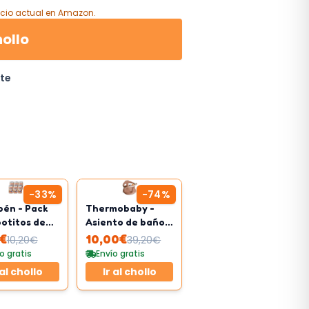
cio actual
en Amazon
.
hollo
ite
-
33
%
-
74
%
bén - Pack
Thermobaby -
potitos de
Asiento de baño
stra de
infantil
€
10,00
€
10,20
€
39,20
€
ro
o gratis
Envío gratis
 al chollo
Ir al chollo