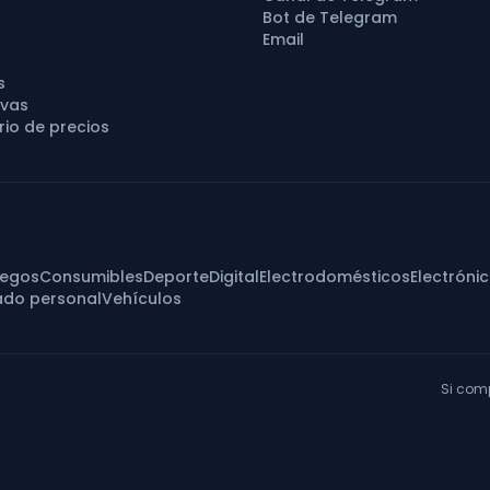
Bot de Telegram
Email
s
vas
io de precios
uegos
Consumibles
Deporte
Digital
Electrodomésticos
Electróni
ado personal
Vehículos
Si com