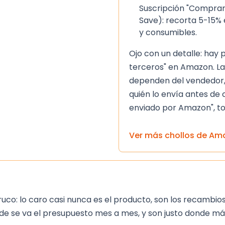
Suscripción "Comprar
Save): recorta 5-15% 
sin gluten, aceite de
y consumibles.
Ojo con un detalle: hay
n ingredientes frescos
terceros" en Amazon. La
dependen del vendedor,
 un sueño reparador
quién lo envía antes de 
enviado por Amazon", to
as Noches de Hero Baby
le y deliciosa para la
Ver más chollos de
Am
 sus ingredientes
n una excelente opción
r para sus hijos.
o: lo caro casi nunca es el producto, son los recambios. 
de se va el presupuesto mes a mes, y son justo donde más 