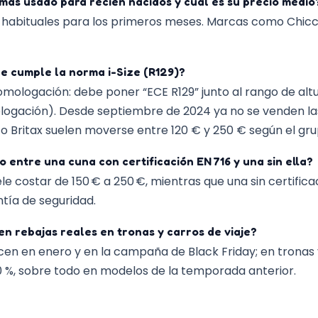
más usado para recién nacidos y cuál es su precio medio
os habituales para los primeros meses. Marcas como Chicc
he cumple la norma i-Size (R129)?
omologación: debe poner “ECE R129” junto al rango de altu
logación). Desde septiembre de 2024 ya no se venden las
o Britax suelen moverse entre 120 € y 250 € según el gr
o entre una cuna con certificación EN 716 y una sin ella?
ele costar de 150 € a 250 €, mientras que una sin certific
ntía de seguridad.
n rebajas reales en tronas y carros de viaje?
en en enero y en la campaña de Black Friday; en tronas y
0 %, sobre todo en modelos de la temporada anterior.