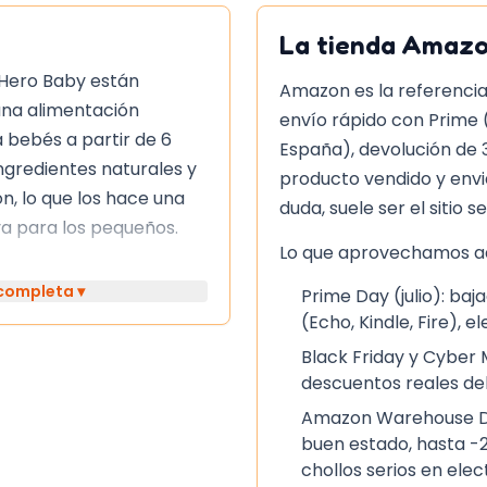
La tienda
Amaz
 Hero Baby están
Amazon es la referencia
una alimentación
envío rápido con Prime 
a bebés a partir de 6
España), devolución de 
ngredientes naturales y
producto vendido y env
n, lo que los hace una
duda, suele ser el sitio s
va para los pequeños.
Lo que aprovechamos aq
 completa ▾
Prime Day (julio): b
(Echo, Kindle, Fire), e
reparar y pueden ser
 microondas. Es
Black Friday y Cyber
descuentos reales del
rlo al bebé y no añadir
onservar en frigorífico
Amazon Warehouse De
buen estado, hasta -2
chollos serios en ele