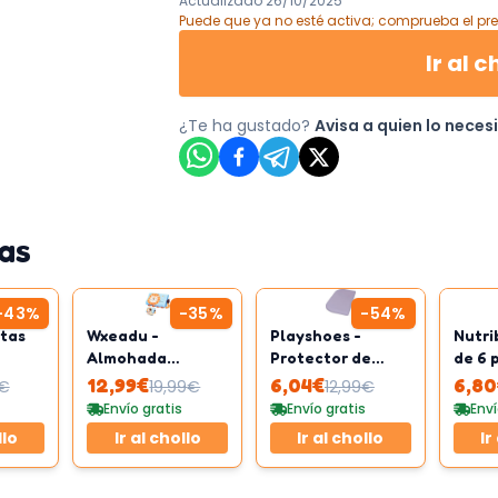
Actualizado
26/10/2025
Puede que ya no esté activa; comprueba el pre
Ir al c
¿Te ha gustado?
Avisa a quien lo neces
as
-
43
%
-
35
%
-
54
%
itas
Wxeadu -
Playshoes -
Nutri
Almohada
Protector de
de 6 
6
infantil con
colchón
mene
12,99
€
6,04
€
6,80
€
19,99
€
12,99
€
funda
impermeable
corde
Envío gratis
Envío gratis
Enví
llo
Ir al chollo
Ir al chollo
Ir