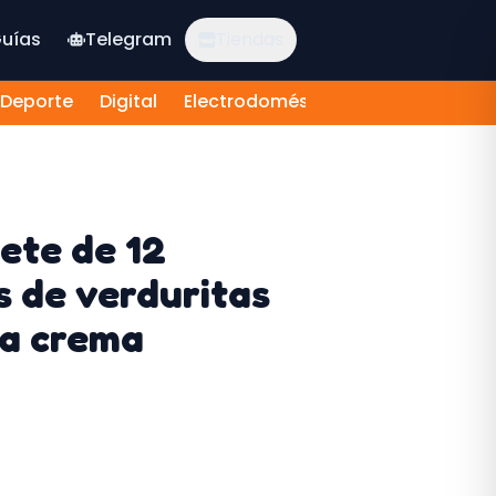
uías
Telegram
Tiendas
Deporte
Digital
Electrodomésticos
Electrónica 
ete de 12
es de verduritas
la crema