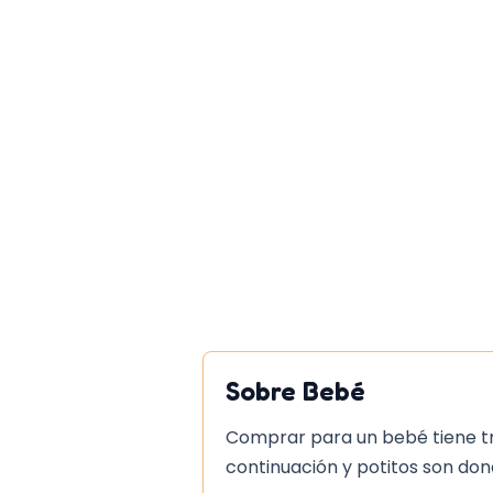
Ventajas competitivas
Ingredientes 100% naturales 
palma ni aditivos dañinos
Alimentación balanceada co
y de alta calidad
Fácil de digerir y promueve
para el bebé
En resumen, los tarritos Buen
ofrecen una alternativa saludab
alimentación de los bebés. Con
naturales y fácil digestión, so
para padres que buscan lo mejo
Sobre
Bebé
Comprar para un bebé tiene truc
continuación y potitos son don