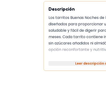
Descripción
Los tarritos Buenas Noches de
diseñados para proporcionar 
saludable y fácil de digerir par
meses. Cada tarrito contiene i
sin azúcares añadidos ni almidó
opción reconfortante y nutriti
Usos
Leer descripción
Estos tarritos son fáciles de p
calentados al baño maría o en
importante probar antes de da
sal. Una vez abierto, se debe c
durante 24 horas.