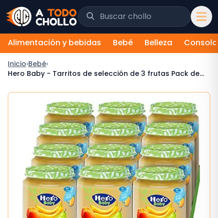
Saltar al contenido
Buscar chollos y tiendas
Alimentación y bebidas
Bebé
Belleza
Consola
Inicio
›
Bebé
›
Hero Baby - Tarritos de selección de 3 frutas Pack de
12x190gr