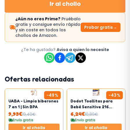
Ir al chollo
¿Aún no eres Prime?
Pruébalo
gratis y consigue envío rápido
Probar gratis
→
y sin coste en todos los
chollos de Amazon.
¿Te ha gustado?
Avisa a quien lo necesite
Ofertas relacionadas
-
49
%
-
43
%
UABA - Limpia biberones
Dodot Toallitas para
7 en 1 | Sin BPA
Bebé Sensitive 216
Toallitas
9,93
€
6,24
€
19,40
€
10,89
€
Envío gratis
Envío gratis
Ir al chollo
Ir al chollo