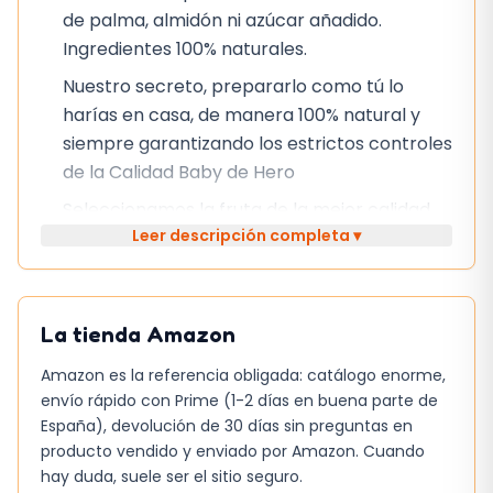
de palma, almidón ni azúcar añadido.
Ingredientes 100% naturales.
Nuestro secreto, prepararlo como tú lo
harías en casa, de manera 100% natural y
siempre garantizando los estrictos controles
de la Calidad Baby de Hero
Seleccionamos la fruta de la mejor calidad,
Leer descripción completa ▾
la pelamos cuidadosamente y la envasamos
al vacío con un tratamiento de calor para
que se pueda conservar sin necesidad de
conservantes ni colorantes.
La tienda
Amazon
Descubre toda nuestra gama de potitos de
Amazon es la referencia obligada: catálogo enorme,
fruta
envío rápido con Prime (1-2 días en buena parte de
España), devolución de 30 días sin preguntas en
producto vendido y enviado por Amazon. Cuando
hay duda, suele ser el sitio seguro.