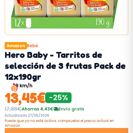
Amazon
Bebé
Hero Baby - Tarritos de
selección de 3 frutas Pack de
12x190gr
49
km/h
13,45
€
-
25
%
17,88
€
Ahorras
4,43
€
Envío gratis
Actualizado
27/05/2026
Puede que ya no esté activa; comprueba el precio actual
en
Amazon
.