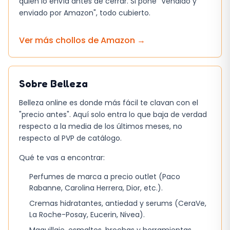
quién lo envía antes de cerrar. Si pone "Vendido y
supera a la mayoría de los productos de
enviado por Amazon", todo cubierto.
gama media
, lo que reduce la frecuencia de
uso. No obstante, su precio es superior y la
Ver más chollos de
Amazon
→
diferencia de rendimiento es perceptible sólo
en cabellos muy dañados.
En resumen, es una herramienta de refuerzo
Sobre
Belleza
para rutinas ya estructuradas, no un producto
Belleza online es donde más fácil te clavan con el
milagro. Si ya utilizas un buen champú y
"precio antes". Aquí solo entra lo que baja de verdad
acondicionador, este spray puede aportar una
respecto a la media de los últimos meses, no
capa extra de defensa sin complicaciones.
respecto al PVP de catálogo.
Qué te vas a encontrar:
Perfumes de marca a precio outlet (Paco
Rabanne, Carolina Herrera, Dior, etc.).
Cremas hidratantes, antiedad y serums (CeraVe,
La Roche-Posay, Eucerin, Nivea).
Maquillaje, esmaltes, brochas y herramientas