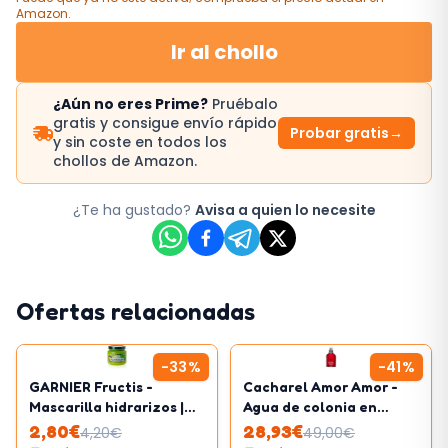
Amazon
.
Ir al chollo
¿Aún no eres Prime?
Pruébalo
gratis y consigue envío rápido
Probar gratis
→
y sin coste en todos los
chollos de Amazon.
¿Te ha gustado?
Avisa a quien lo necesite
Ofertas relacionadas
-
33
%
-
41
%
GARNIER Fructis -
Cacharel Amor Amor -
Mascarilla hidrarizos |
Agua de colonia en
320ml
vaporizador spray para
2,80
€
28,93
€
4,20
€
49,00
€
mujer