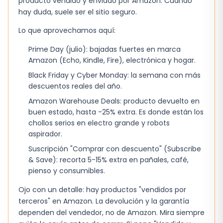
producto vendido y enviado por Amazon. Cuando
sustituye el acondicionador, solo
hay duda, suele ser el sitio seguro.
complementa. Si tu cuero cabelludo es muy
Lo que aprovechamos aquí:
graso, el exceso de producto puede sentirse
Prime Day (julio): bajadas fuertes en marca
pesado.
Amazon (Echo, Kindle, Fire), electrónica y hogar.
No es un sustituto del lavado regular.
Black Friday y Cyber Monday: la semana con más
descuentos reales del año.
Puede requerir reaplicación en cabellos muy
largos o gruesos.
Amazon Warehouse Deals: producto devuelto en
buen estado, hasta -25% extra. Es donde están los
El perfume es perceptible; sensible a
chollos serios en electro grande y robots
fragancias, podría resultar molesto.
aspirador.
Suscripción "Comprar con descuento" (Subscribe
Dónde gana frente a alternativas
& Save): recorta 5-15% extra en pañales, café,
baratas
pienso y consumibles.
Comparado con sprays genéricos, la textura
Ojo con un detalle: hay productos "vendidos por
terceros" en Amazon. La devolución y la garantía
de Kérastase se absorbe sin dejar residuos
dependen del vendedor, no de Amazon. Mira siempre
grasos. La
duración del efecto hidratante