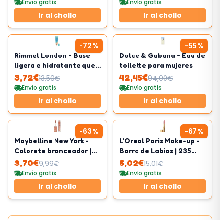
Envío gratis
Envío gratis
Ir al chollo
Ir al chollo
-
72
%
-
55
%
Rimmel London - Base
Dolce & Gabana - Eau de
ligera e hidratante que
toilette para mujeres
calma la piel sensible
3,72
€
42,45
€
13,50
€
94,00
€
Envío gratis
Envío gratis
Ir al chollo
Ir al chollo
-
63
%
-
67
%
Maybelline New York -
L'Oreal Paris Make-up -
Colorete bronceador |
Barra de Labios | 235
Fórmula modulable |
Nude
3,70
€
5,02
€
9,99
€
15,01
€
Tono 08 Shades On
Envío gratis
Envío gratis
Ir al chollo
Ir al chollo