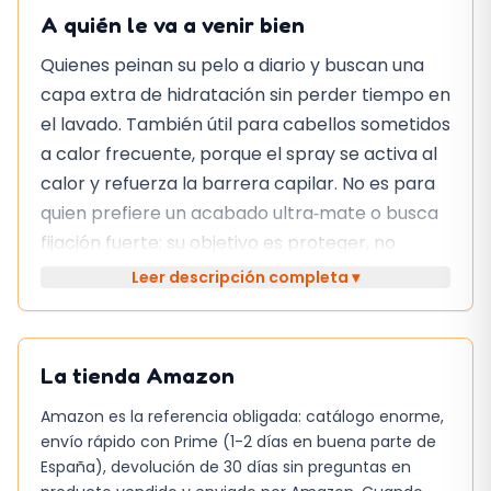
A quién le va a venir bien
Quienes peinan su pelo a diario y buscan una
capa extra de hidratación sin perder tiempo en
el lavado. También útil para cabellos sometidos
a calor frecuente, porque el spray se activa al
calor y refuerza la barrera capilar. No es para
quien prefiere un acabado ultra‑mate o busca
fijación fuerte; su objetivo es proteger, no
moldear.
Leer descripción completa ▾
Cosas que conviene saber antes de
comprar
La tienda
Amazon
El producto se aplica sin enjuague, lo que
Amazon es la referencia obligada: catálogo enorme,
ahorra minutos en la rutina.
La fórmula
envío rápido con Prime (1-2 días en buena parte de
contiene agentes humectantes que sellan
España), devolución de 30 días sin preguntas en
la humedad
y ayuda a prevenir la rotura. No