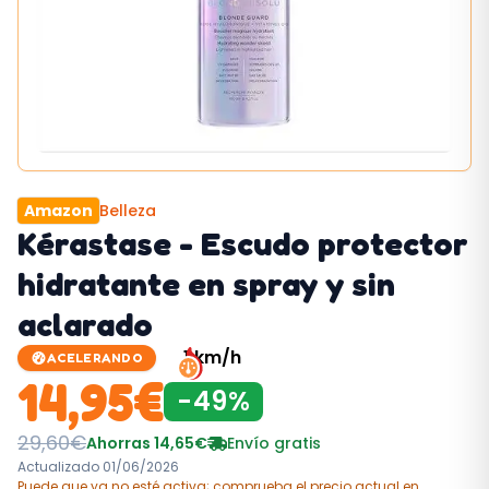
Amazon
Belleza
Kérastase - Escudo protector
hidratante en spray y sin
aclarado
1
km/h
ACELERANDO
14,95
€
-
49
%
29,60
€
Ahorras
14,65
€
Envío gratis
Actualizado
01/06/2026
Puede que ya no esté activa; comprueba el precio actual
en