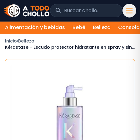
Saltar al contenido
Buscar chollos y tiendas
Alimentación y bebidas
Bebé
Belleza
Consola
Inicio
›
Belleza
›
Kérastase - Escudo protector hidratante en spray y sin
aclarado