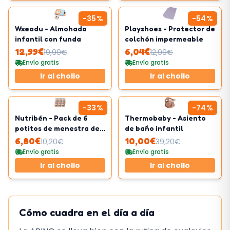
-
35
%
-
54
%
Wxeadu - Almohada
Playshoes - Protector de
infantil con funda
colchón impermeable
12,99
€
6,04
€
19,99
€
12,99
€
Envío gratis
Envío gratis
Ir al chollo
Ir al chollo
-
33
%
-
74
%
Nutribén - Pack de 6
Thermobaby - Asiento
potitos de menestra de
de baño infantil
cordero
6,80
€
10,00
€
10,20
€
39,20
€
Envío gratis
Envío gratis
Ir al chollo
Ir al chollo
Cómo cuadra en el día a día