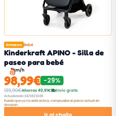
Amazon
Bebé
Kinderkraft APINO - Silla de
paseo para bebé
1
km/h
98,99
€
-
29
%
139,90
€
Ahorras
40,91
€
Envío gratis
Actualizado
24/06/2026
Puede que ya no esté activa; comprueba el precio actual
en
Amazon
.
Ir al chollo