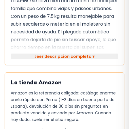
La APINO se lleva bien con la rutina de cualquier
familia que combina viajes y paseos urbanos.
Con un peso de 7,5 kg resulta manejable para
subir escaleras o meterla en el maletero sin
necesidad de ayuda. El plegado automático
permite dejarla de pie sin buscar apoyo, lo que
ahorra tiempo en la puerta del super. Las
ruedas grandes, ligeras y resistentes a
Leer descripción completa ▾
pinchazos hacen que el terreno irregular no
sea un problema, aunque el ruido de la cubierta
puede ser perceptible en superficies muy lisas.
La tienda
Amazon
El capó amplio con ventanilla y panel de
Amazon es la referencia obligada: catálogo enorme,
ventilación ayuda a mantener al pequeño
envío rápido con Prime (1-2 días en buena parte de
fresco, aunque en los días más calurosos la
España), devolución de 30 días sin preguntas en
producto vendido y enviado por Amazon. Cuando
ventilación no es tan abundante como en
hay duda, suele ser el sitio seguro.
modelos con malla completa. El arnés de 5