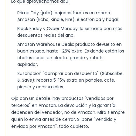
puntos con protectores suaves permite usar la
Lo que aprovechamos aquí:
silla desde el nacimiento, ajustándose a medida
Prime Day (julio): bajadas fuertes en marca
que el niño crece hasta los 22 kg. El respaldo y
Amazon (Echo, Kindle, Fire), electrónica y hogar.
el reposapiés con varios niveles de ajuste
Black Friday y Cyber Monday: la semana con más
facilitan la transición de la siesta a la
descuentos reales del año.
observación del entorno.
Amazon Warehouse Deals: producto devuelto en
buen estado, hasta -25% extra. Es donde están los
Detalles que conviene mirar dos veces
chollos serios en electro grande y robots
aspirador.
Antes de decidir, revisa los componentes
Suscripción "Comprar con descuento" (Subscribe
incluidos y asegúrate de que cubren tus
& Save): recorta 5-15% extra en pañales, café,
necesidades básicas. La lista es breve pero
pienso y consumibles.
esencial:
Ojo con un detalle: hay productos "vendidos por
Chasis de aluminio ligero
terceros" en Amazon. La devolución y la garantía
dependen del vendedor, no de Amazon. Mira siempre
Ruedas delanteras giratorias 360°
quién lo envía antes de cerrar. Si pone "Vendido y
Capota con ventanilla y panel de ventilación
enviado por Amazon", todo cubierto.