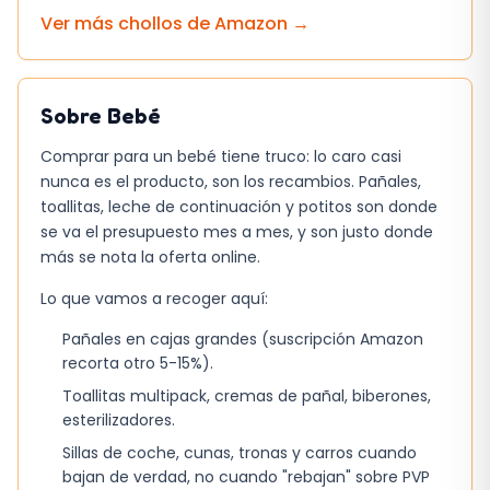
Arnés de 5 puntos regulable
Ver más chollos de
Amazon
→
Cesta de almacenamiento (capacidad 2 kg)
El único punto a considerar es la falta de
adaptadores de travel system incluidos; si ya
Sobre
Bebé
dispones de cochecitos compatibles, tendrás
Comprar para un bebé tiene truco: lo caro casi
que adquirirlos por separado. Aun así, la
nunca es el producto, son los recambios. Pañales,
estructura permite integrarlos sin mayores
toallitas, leche de continuación y potitos son donde
complicaciones.
se va el presupuesto mes a mes, y son justo donde
más se nota la oferta online.
En la práctica, la APINO se muestra como una
Lo que vamos a recoger aquí:
opción equilibrada:
ligereza
,
maniobrabilidad
y capacidad de ajuste que
Pañales en cajas grandes (suscripción Amazon
recorta otro 5-15%).
la hacen cómoda tanto en la ciudad como en
escapadas de fin de semana. El nivel de ruido
Toallitas multipack, cremas de pañal, biberones,
esterilizadores.
de las ruedas y la ventilación limitada son los
Sillas de coche, cunas, tronas y carros cuando
únicos matices que pueden influir en la decisión
bajan de verdad, no cuando "rebajan" sobre PVP
final.