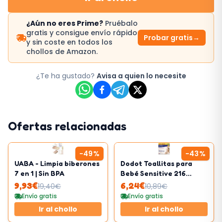
¿Aún no eres Prime?
Pruébalo
gratis y consigue envío rápido
Probar gratis
→
y sin coste en todos los
chollos de Amazon.
¿Te ha gustado?
Avisa a quien lo necesite
Ofertas relacionadas
-
49
%
-
43
%
UABA - Limpia biberones
Dodot Toallitas para
7 en 1 | Sin BPA
Bebé Sensitive 216
Toallitas
9,93
€
6,24
€
19,40
€
10,89
€
Envío gratis
Envío gratis
Ir al chollo
Ir al chollo