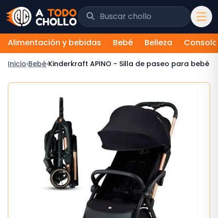
Saltar al contenido
Buscar chollos y tiendas
Alimentación y bebidas
Bebé
Belleza
Consola
Inicio
›
Bebé
›
Kinderkraft APINO - Silla de paseo para bebé