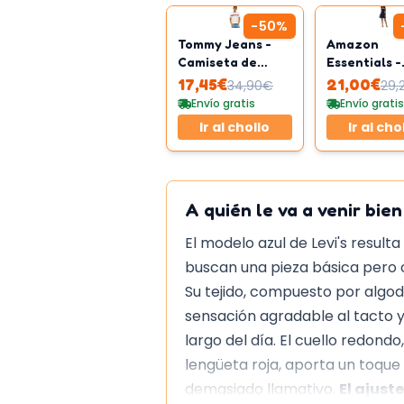
-
50
%
Tommy Jeans -
Amazon
Camiseta de
Essentials -
manga corta para
Vestido con
17,45
€
21,00
€
34,90
€
29,
hombre
corpiño nid
Envío gratis
Envío gratis
abeja de sa
Ir al chollo
Ir al cho
algodón
A quién le va a venir bien
El modelo azul de Levi's resul
buscan una pieza básica pero 
Su tejido, compuesto por algod
sensación agradable al tacto 
largo del día. El cuello redondo
lengüeta roja, aporta un toque 
demasiado llamativo.
El ajuste