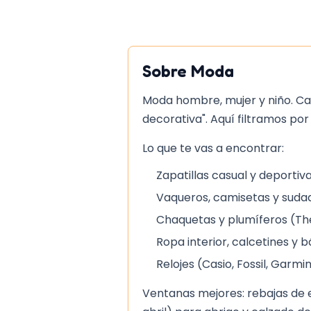
distintas combinaciones.
La ve
la facilidad con la que se pued
entornos casuales como en oc
siempre que se combine con 
Sobre
Moda
Dónde gana frente a alte
Moda hombre, mujer y niño. Ca
decorativa". Aquí filtramos por
En comparación con camisetas 
Levi's destaca por su construc
Lo que te vas a encontrar:
tejido de mayor calidad. Los b
Zapatillas casual y deportiv
reforzados, lo que prolonga la v
Además, la presencia de la len
Vaqueros, camisetas y sudade
lengüeta añade un detalle de 
Chaquetas y plumíferos (Th
ausente en opciones más econ
Ropa interior, calcetines y 
práctico, la camiseta no neces
Relojes (Casio, Fossil, Garmi
y se adapta bien a la mayoría d
reduce el desgaste prematuro. 
Ventanas mejores: rebajas de e
justifica la durabilidad y el esti