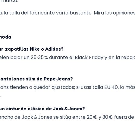
e marca.
n a largo plazo para
, la talla del fabricante varía bastante. Mira las opinione
rácter y resistencia.
 moda
 zapatillas Nike o Adidas?
elen bajar un 25‑35 % durante el Black Friday y en la rebaj
pantalones slim de Pepe Jeans?
ns tienden a quedar ajustados; si usas talla EU 40, lo más
.
 cinturón clásico de Jack & Jones?
 ancho de Jack & Jones se sitúa entre 20 € y 30 € fuera 