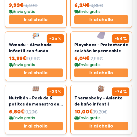
Toallitas
9,93
€
6,24
€
19,40
€
10,89
€
Envío gratis
Envío gratis
Ir al chollo
Ir al chollo
-
35
%
-
54
%
Wxeadu - Almohada
Playshoes - Protector de
infantil con funda
colchón impermeable
12,99
€
6,04
€
19,99
€
12,99
€
Envío gratis
Envío gratis
Ir al chollo
Ir al chollo
-
33
%
-
74
%
Nutribén - Pack de 6
Thermobaby - Asiento
potitos de menestra de
de baño infantil
cordero
6,80
€
10,00
€
10,20
€
39,20
€
Envío gratis
Envío gratis
Ir al chollo
Ir al chollo