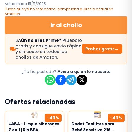
Actualizado
15/11/2025
Puede que ya no esté activa; comprueba el precio actual
en
Amazon
.
Ir al chollo
¿Aún no eres Prime?
Pruébalo
gratis y consigue envío rápido
Probar gratis
→
y sin coste en todos los
chollos de Amazon.
¿Te ha gustado?
Avisa a quien lo necesite
Ofertas relacionadas
-
49
%
-
43
%
UABA - Limpia biberones
Dodot Toallitas para
7 en 1 | Sin BPA
Bebé Sensitive 216