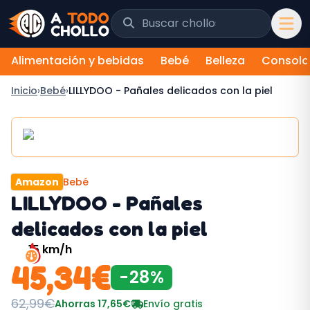
Saltar al contenido
Buscar chollos y tiendas
Alimentación y bebidas
Bebé
Belleza
Consola
Inicio
›
Bebé
›
LILLYDOO - Pañales delicados con la piel
Amazon
Bebé
LILLYDOO - Pañales
delicados con la piel
15
km/h
45,34
€
-
28
%
62,99
€
Ahorras
17,65
€
Envío gratis