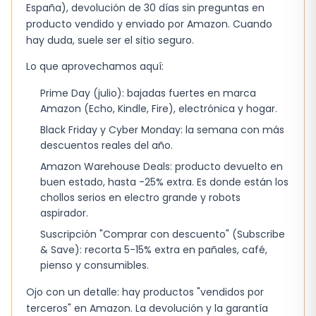
España), devolución de 30 días sin preguntas en
Por qué es buena oferta
producto vendido y enviado por Amazon. Cuando
Los pañales LILLYDOO Talla 5 son una excelente
hay duda, suele ser el sitio seguro.
opción para padres que buscan una solución
Lo que aprovechamos aquí:
cómoda y efectiva para sus bebés. Su diseño
innovador y materiales de alta calidad los
Prime Day (julio): bajadas fuertes en marca
Amazon (Echo, Kindle, Fire), electrónica y hogar.
hacen destacar en el mercado. Además, su
precio asequible los hace accesibles para
Black Friday y Cyber Monday: la semana con más
descuentos reales del año.
cualquier familia.
Amazon Warehouse Deals: producto devuelto en
En resumen, los pañales LILLYDOO Talla 5
buen estado, hasta -25% extra. Es donde están los
ofrecen una combinación perfecta de
chollos serios en electro grande y robots
aspirador.
comodidad, protección y valor. Si estás
Suscripción "Comprar con descuento" (Subscribe
buscando una solución para tus necesidades
& Save): recorta 5-15% extra en pañales, café,
de pañales, estos pañales son definitivamente
pienso y consumibles.
una opción digna de considerar.
Ojo con un detalle: hay productos "vendidos por
terceros" en Amazon. La devolución y la garantía