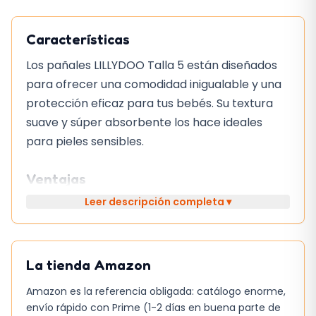
Características
Los pañales LILLYDOO Talla 5 están diseñados
para ofrecer una comodidad inigualable y una
protección eficaz para tus bebés. Su textura
suave y súper absorbente los hace ideales
para pieles sensibles.
Ventajas
Leer descripción completa ▾
Máxima comodidad y protección para tus
bebés
Suaves y delicados con la piel
La tienda
Amazon
Súper absorbentes y capaces de atrapar la
humedad al instante
Amazon es la referencia obligada: catálogo enorme,
envío rápido con Prime (1-2 días en buena parte de