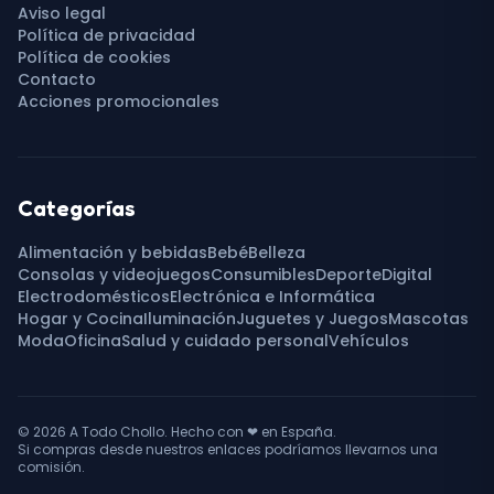
Aviso legal
Política de privacidad
Política de cookies
Contacto
Acciones promocionales
Categorías
Alimentación y bebidas
Bebé
Belleza
Consolas y videojuegos
Consumibles
Deporte
Digital
Electrodomésticos
Electrónica e Informática
Hogar y Cocina
Iluminación
Juguetes y Juegos
Mascotas
Moda
Oficina
Salud y cuidado personal
Vehículos
© 2026
A Todo Chollo
. Hecho con
❤
en España.
Si compras desde nuestros enlaces podríamos llevarnos una
comisión.