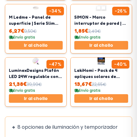
-
34
%
-
26
%
M Ledme - Panel de
SIMON - Marco
superficie | Serie Slim
interruptor de pared | 2
20W | Luz fría (6000k)
elementos | Compatible
6,27
€
1,85
€
9,50
€
2,49
€
mecanismos Simon 10
Envío gratis
Envío gratis
Ir al chollo
Ir al chollo
-
47
%
-
40
%
LuminexDesigns Plafón
LakiHomi - Pack de 4
LED 24W regulable con
apliques solares de
mando WiFi y luz RGB,
pared de exterior
21,38
€
13,67
€
39,99
€
22,65
€
compatible
Envío gratis
Envío gratis
Alexa/Google
Ir al chollo
Ir al chollo
🔸 8 opciones de iluminación y temporizador