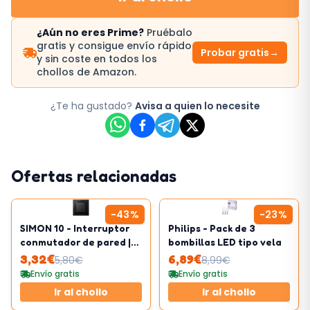
¿Aún no eres Prime?
Pruébalo
gratis y consigue envío rápido
Probar gratis
→
y sin coste en todos los
chollos de Amazon.
¿Te ha gustado?
Avisa a quien lo necesite
Ofertas relacionadas
-
43
%
-
23
%
SIMON 10 - Interruptor
Philips - Pack de 3
conmutador de pared |
bombillas LED tipo vela
230V
3,32
€
6,89
€
5,80
€
8,99
€
Envío gratis
Envío gratis
Ir al chollo
Ir al chollo