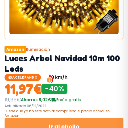
Amazon
Iluminación
Luces Arbol Navidad 10m 100
Leds
48
km/h
ACELERANDO
11,97
€
-
40
%
19,99
€
Ahorras
8,02
€
Envío gratis
Actualizado
06/12/2022
Puede que ya no esté activa; comprueba el precio actual
en
Amazon
.
Ir al chollo