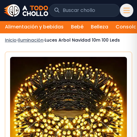
Saltar al contenido
Buscar chollos y tiendas
Alimentación y bebidas
Bebé
Belleza
Consola
Inicio
›
Iluminación
›
Luces Arbol Navidad 10m 100 Leds