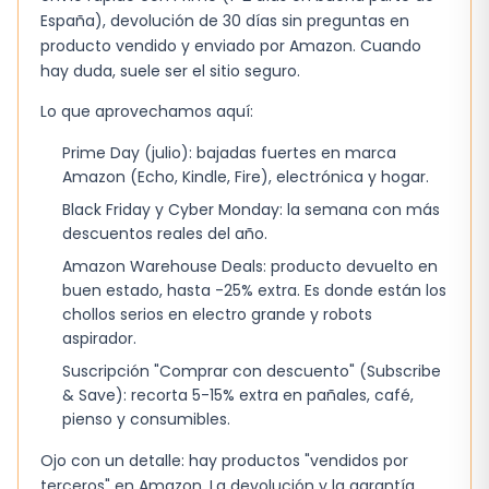
un gigante que ocupe toda la pared. La opción
España), devolución de 30 días sin preguntas en
de convertirlo en frigorífico ofrece flexibilidad,
producto vendido y enviado por Amazon. Cuando
aunque el proceso de volteo requiere tiempo y
hay duda, suele ser el sitio seguro.
espacio adicional. El motor
Inverter
garantiza
Lo que aprovechamos aquí:
un funcionamiento
silencioso
, con apenas
38 dB, lo cual es notable en zonas donde el
Prime Day (julio): bajadas fuertes en marca
Amazon (Echo, Kindle, Fire), electrónica y hogar.
ruido puede ser un factor de incomodidad. El
control electrónico de temperatura permite
Black Friday y Cyber Monday: la semana con más
descuentos reales del año.
ajustes precisos, aunque la interfaz es algo
básica y no cuenta con pantalla táctil ni
Amazon Warehouse Deals: producto devuelto en
buen estado, hasta -25% extra. Es donde están los
conectividad Wi‑Fi, lo que puede resultar un
chollos serios en electro grande y robots
poco limitado para usuarios acostumbrados a
aspirador.
sistemas inteligentes.
Suscripción "Comprar con descuento" (Subscribe
& Save): recorta 5-15% extra en pañales, café,
En cuanto a la eficiencia energética, el diseño
pienso y consumibles.
ofrece un rendimiento sólido, pero el consumo
de energía aumenta cuando se utiliza la
Ojo con un detalle: hay productos "vendidos por
terceros" en Amazon. La devolución y la garantía