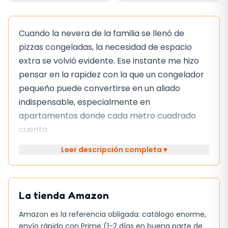
Cuando la nevera de la familia se llenó de
pizzas congeladas, la necesidad de espacio
extra se volvió evidente. Ese instante me hizo
pensar en la rapidez con la que un congelador
pequeño puede convertirse en un aliado
indispensable, especialmente en
apartamentos donde cada metro cuadrado
cuenta.
Leer descripción completa ▾
Lo bueno, lo regular y lo que no
termina de convencer
El modelo presenta una capacidad de
99 L
, lo
La tienda
Amazon
que lo sitúa en un punto intermedio: suficiente
Amazon es la referencia obligada: catálogo enorme,
para la mayoría de las familias sin llegar a ser
envío rápido con Prime (1-2 días en buena parte de