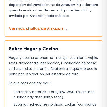
función de frigorífico, algo a tener en cuenta si
dependen del vendedor, no de Amazon. Mira siempre
la carga de trabajo es constante. Las cestas
quién lo envía antes de cerrar. Si pone "Vendido y
con asa facilitan la organización interior,
enviado por Amazon", todo cubierto.
aunque su tamaño puede resultar insuficiente
para paquetes de verduras de gran volumen.
Ver más chollos de
Amazon
→
A quién le va a venir bien
Este congelador resulta adecuado para
Sobre
Hogar y Cocina
hogares con espacio limitado donde la
Hogar y cocina es enorme: menaje, cuchillería, vajilla,
capacidad de 99 L satisface la mayoría de las
textil, almacenaje, decoración, iluminación de mesa,
necesidades sin ocupar una pared entera. Es
sartenes, ollas a presión. Aquí entra lo que merece la
una opción práctica para personas que no
pena por uso real, no por estética de foto.
requieren un frigorífico de gran tamaño, pero sí
Lo que más cae por aquí:
desean la posibilidad de convertir el aparato
Sartenes y baterías (Tefal, BRA, WMF, Le Creuset
en un refrigerador cuando sea necesario. Los
cuando hay descuento serio).
usuarios que valoran el bajo nivel de ruido y la
Sábanas, edredones nórdicos, toallas (campañas
eficiencia en el consumo de energía