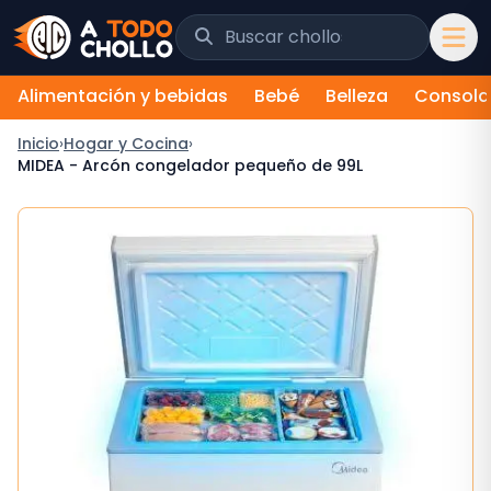
Saltar al contenido
Buscar chollos y tiendas
Alimentación y bebidas
Bebé
Belleza
Consola
Inicio
›
Hogar y Cocina
›
MIDEA - Arcón congelador pequeño de 99L