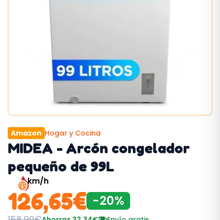
Amazon
Hogar y Cocina
MIDEA - Arcón congelador
pequeño de 99L
4
km/h
126,65
€
-
20
%
158,99
€
Ahorras
32,34
€
Envío gratis