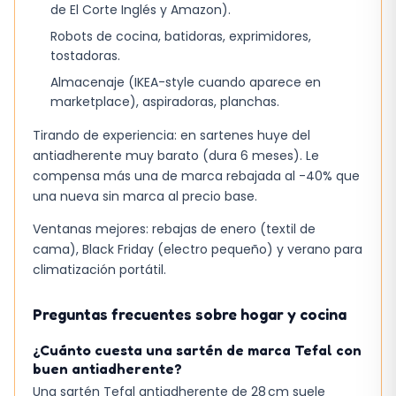
de El Corte Inglés y Amazon).
encontrarán en él una solución fiable, aunque
Robots de cocina, batidoras, exprimidores,
la falta de conectividad y la interfaz algo
tostadoras.
básica podrían ser una desventaja para
Almacenaje (IKEA-style cuando aparece en
quienes buscan una experiencia más moderna.
marketplace), aspiradoras, planchas.
En definitiva, la combinación de capacidad
Tirando de experiencia: en sartenes huye del
moderada, silencio y control electrónico la
antiadherente muy barato (dura 6 meses). Le
convierte en una pieza funcional para espacios
compensa más una de marca rebajada al -40% que
una nueva sin marca al precio base.
reducidos, aunque su peso y la necesidad de
espacio adicional para el volteo son aspectos
Ventanas mejores: rebajas de enero (textil de
que deben ponderarse antes de la compra.
cama), Black Friday (electro pequeño) y verano para
climatización portátil.
Preguntas frecuentes sobre hogar y cocina
¿Cuánto cuesta una sartén de marca Tefal con
buen antiadherente?
Una sartén Tefal antiadherente de 28 cm suele