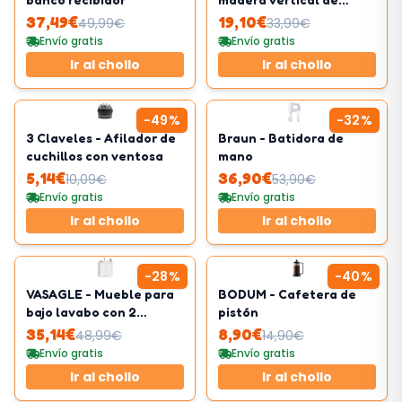
metal
37,49
€
19,10
€
49,99
€
33,99
€
Envío gratis
Envío gratis
Ir al chollo
Ir al chollo
-
49
%
-
32
%
3 Claveles - Afilador de
Braun - Batidora de
cuchillos con ventosa
mano
5,14
€
36,90
€
10,09
€
53,90
€
Envío gratis
Envío gratis
Ir al chollo
Ir al chollo
-
28
%
-
40
%
VASAGLE - Mueble para
BODUM - Cafetera de
bajo lavabo con 2
pistón
puertas
35,14
€
8,90
€
48,99
€
14,90
€
Envío gratis
Envío gratis
Ir al chollo
Ir al chollo