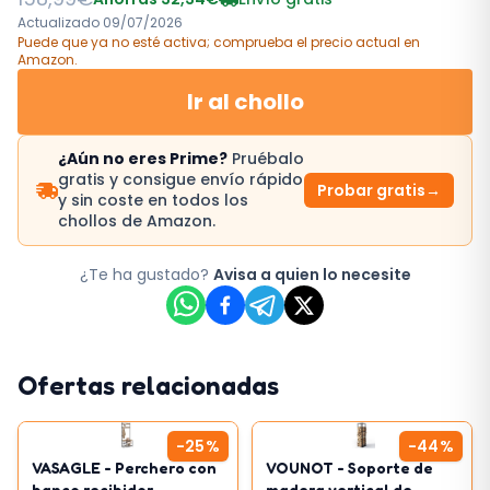
Actualizado
09/07/2026
Puede que ya no esté activa; comprueba el precio actual
en
Amazon
.
Ir al chollo
¿Aún no eres Prime?
Pruébalo
gratis y consigue envío rápido
Probar gratis
→
y sin coste en todos los
chollos de Amazon.
¿Te ha gustado?
Avisa a quien lo necesite
Ofertas relacionadas
-
25
%
-
44
%
VASAGLE - Perchero con
VOUNOT - Soporte de
banco recibidor
madera vertical de