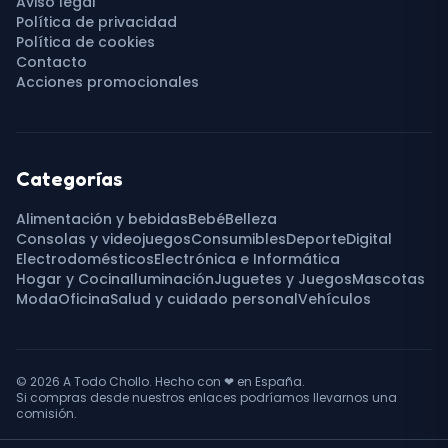
Aviso legal
Política de privacidad
Política de cookies
Contacto
Acciones promocionales
Categorías
Alimentación y bebidas
Bebé
Belleza
Consolas y videojuegos
Consumibles
Deporte
Digital
Electrodomésticos
Electrónica e Informática
Hogar y Cocina
Iluminación
Juguetes y Juegos
Mascotas
Moda
Oficina
Salud y cuidado personal
Vehículos
© 2026
A Todo Chollo
. Hecho con
❤
en España.
Si compras desde nuestros enlaces podríamos llevarnos una
comisión.
TUSSER SYSTEMS