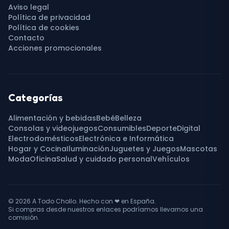
Aviso legal
Política de privacidad
Política de cookies
Contacto
Acciones promocionales
Categorías
Alimentación y bebidas
Bebé
Belleza
Consolas y videojuegos
Consumibles
Deporte
Digital
Electrodomésticos
Electrónica e Informática
Hogar y Cocina
Iluminación
Juguetes y Juegos
Mascotas
Moda
Oficina
Salud y cuidado personal
Vehículos
© 2026
A Todo Chollo
. Hecho con
❤
en España.
Si compras desde nuestros enlaces podríamos llevarnos una
comisión.