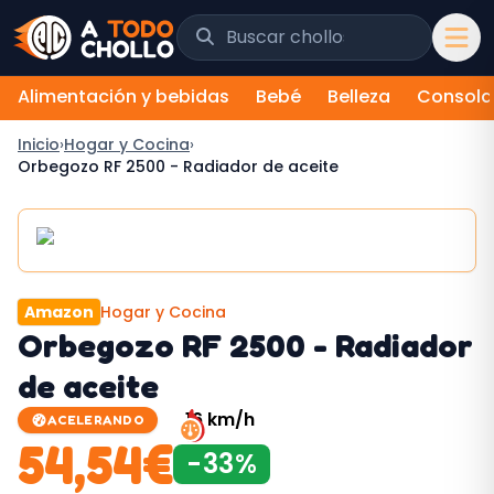
Saltar al contenido
Buscar chollos y tiendas
Alimentación y bebidas
Bebé
Belleza
Consola
Inicio
›
Hogar y Cocina
›
Orbegozo RF 2500 - Radiador de aceite
Amazon
Hogar y Cocina
Orbegozo RF 2500 - Radiador
de aceite
16
km/h
ACELERANDO
54,54
€
-
33
%