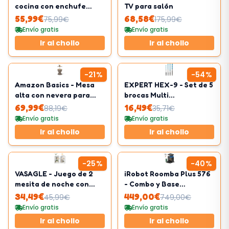
cocina con enchufe
TV para salón
múltiple
55,99
€
68,58
€
75,99
€
175,99
€
Envío gratis
Envío gratis
Ir al chollo
Ir al chollo
-
21
%
-
54
%
Amazon Basics - Mesa
EXPERT HEX-9 - Set de 5
alta con nevera para
brocas Multi
exterior
Construction
69,99
€
16,49
€
88,19
€
35,71
€
Envío gratis
Envío gratis
Ir al chollo
Ir al chollo
-
25
%
-
40
%
VASAGLE - Juego de 2
iRobot Roomba Plus 576
mesita de noche con
- Combo y Base
compartimentos
AutoWash multifunción
34,49
€
449,00
€
45,99
€
749,00
€
abiertos
Envío gratis
Envío gratis
Ir al chollo
Ir al chollo