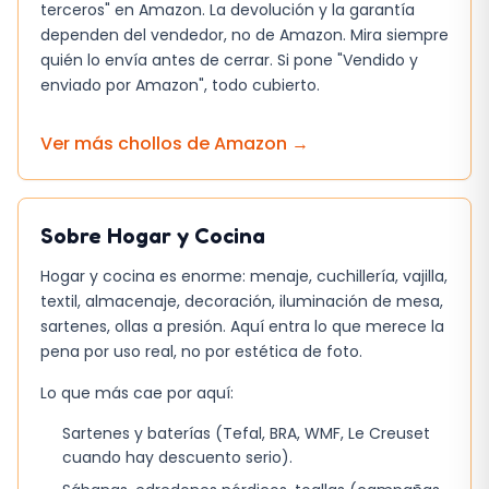
Razones para Elegir el Radiador de
terceros" en Amazon. La devolución y la garantía
Aceite Orbegozo
dependen del vendedor, no de Amazon. Mira siempre
quién lo envía antes de cerrar. Si pone "Vendido y
Este radiador de aceite es ideal para aquellos
enviado por Amazon", todo cubierto.
que buscan una solución de calefacción
eficiente, segura y fácil de usar. Su diseño
Ver más chollos de
Amazon
→
compacto y ligero lo hace perfecto para
cualquier habitación, y su potencia de 2500 W
garantiza un calor constante y agradable.
Sobre
Hogar y Cocina
Además, el radiador de aceite Orbegozo es una
Hogar y cocina es enorme: menaje, cuchillería, vajilla,
excelente opción para aquellos que buscan
textil, almacenaje, decoración, iluminación de mesa,
una alternativa a los sistemas de calefacción
sartenes, ollas a presión. Aquí entra lo que merece la
pena por uso real, no por estética de foto.
tradicionales, ya que es más eficiente y tiene un
menor impacto ambiental. En resumen, es una
Lo que más cae por aquí:
excelente opción para cualquier persona que
Sartenes y baterías (Tefal, BRA, WMF, Le Creuset
busque un sistema de calefacción seguro,
cuando hay descuento serio).
eficiente y fácil de usar.