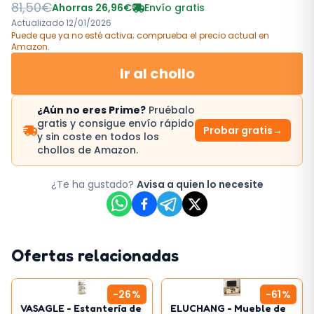
81,50
€
Ahorras
26,96
€
Envío gratis
Actualizado
12/01/2026
Puede que ya no esté activa; comprueba el precio actual
en
Amazon
.
Ir al chollo
¿Aún no eres Prime?
Pruébalo
gratis y consigue envío rápido
Probar gratis
→
y sin coste en todos los
chollos de Amazon.
¿Te ha gustado?
Avisa a quien lo necesite
Ofertas relacionadas
-
26
%
-
61
%
VASAGLE - Estantería de
ELUCHANG - Mueble de