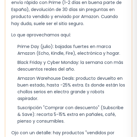
garantizando la seguridad de los usuarios.
envío rápido con Prime (1-2 días en buena parte de
Además, cuenta con un termofusible de
España), devolución de 30 días sin preguntas en
seguridad y un piloto luminoso de encendido
producto vendido y enviado por Amazon. Cuando
hay duda, suele ser el sitio seguro.
que te permiten estar al tanto del
funcionamiento del aparato en todo momento.
Lo que aprovechamos aquí:
Prime Day (julio): bajadas fuertes en marca
Beneficios y Características
Amazon (Echo, Kindle, Fire), electrónica y hogar.
Termostato regulable de alta precisión para
Black Friday y Cyber Monday: la semana con más
seleccionar la temperatura idónea.
descuentos reales del año.
4 ruedas pivotantes y asa para transporte
Amazon Warehouse Deals: producto devuelto en
buen estado, hasta -25% extra. Es donde están los
para un cómodo manejo y uso.
chollos serios en electro grande y robots
Recoge cables para mantener el espacio
aspirador.
organizado.
Suscripción "Comprar con descuento" (Subscribe
& Save): recorta 5-15% extra en pañales, café,
Color blanco que se integra perfectamente
pienso y consumibles.
con cualquier decoración.
Ojo con un detalle: hay productos "vendidos por