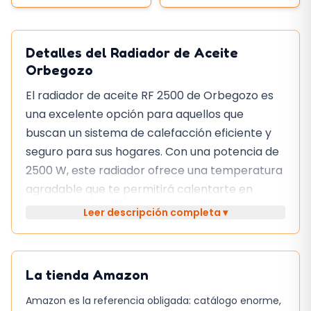
Detalles del Radiador de Aceite
Orbegozo
El radiador de aceite RF 2500 de Orbegozo es
una excelente opción para aquellos que
buscan un sistema de calefacción eficiente y
seguro para sus hogares. Con una potencia de
2500 W, este radiador ofrece una temperatura
agradable que te permitirá calentarte en
épocas de frío.
Leer descripción completa ▾
Una de las características más destacadas de
este radiador es su sistema de protección
contra sobrecalentamiento, que apaga el
La tienda
Amazon
aparato si excede la temperatura adecuada,
Amazon es la referencia obligada: catálogo enorme,