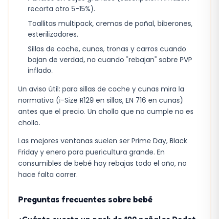
recorta otro 5-15%).
solución práctica y eficiente para la lactancia
Toallitas multipack, cremas de pañal, biberones,
materna. Su combinación de tecnología
esterilizadores.
avanzada, diseño ergonómico y facilidad de uso
Sillas de coche, cunas, tronas y carros cuando
lo hacen un producto muy atractivo para
bajan de verdad, no cuando "rebajan" sobre PVP
aquellas que valoran la comodidad y la
inflado.
eficiencia en la extracción de leche materna.
Un aviso útil: para sillas de coche y cunas mira la
normativa (i-Size R129 en sillas, EN 716 en cunas)
antes que el precio. Un chollo que no cumple no es
chollo.
Las mejores ventanas suelen ser Prime Day, Black
Friday y enero para puericultura grande. En
consumibles de bebé hay rebajas todo el año, no
hace falta correr.
Preguntas frecuentes sobre bebé