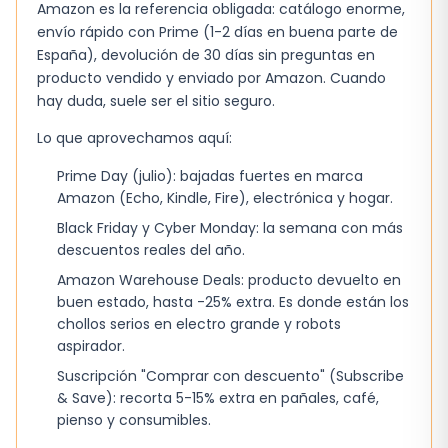
Amazon es la referencia obligada: catálogo enorme,
varias características que lo hacen destacar
envío rápido con Prime (1-2 días en buena parte de
entre otros productos similares. Algunas de sus
España), devolución de 30 días sin preguntas en
características clave incluyen:
producto vendido y enviado por Amazon. Cuando
hay duda, suele ser el sitio seguro.
Uso sencillo en cualquier lugar gracias a su
batería que dura hasta 3 sesiones con una
Lo que aprovechamos aquí:
sola carga.
Prime Day (julio): bajadas fuertes en marca
Limpieza y configuración sencillas gracias a
Amazon (Echo, Kindle, Fire), electrónica y hogar.
su sistema de extracción cerrado y menos
Black Friday y Cyber Monday: la semana con más
piezas que limpiar.
descuentos reales del año.
Amazon Warehouse Deals: producto devuelto en
Se adapta al pecho con un flujo de leche
buen estado, hasta -25% extra. Es donde están los
rápido gracias a la almohadilla de silicona
chollos serios en electro grande y robots
que se flexiona suavemente y se adapta al
aspirador.
pezón.
Suscripción "Comprar con descuento" (Subscribe
Incluye biberones Natural Response con
& Save): recorta 5-15% extra en pañales, café,
pienso y consumibles.
tetina que se adapta al ritmo de