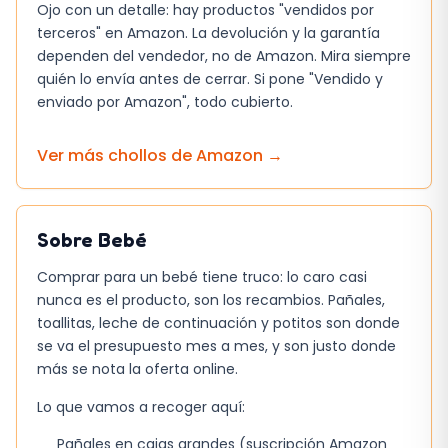
alimentación individual del bebé.
Ojo con un detalle: hay productos "vendidos por
terceros" en Amazon. La devolución y la garantía
Ventajas
dependen del vendedor, no de Amazon. Mira siempre
quién lo envía antes de cerrar. Si pone "Vendido y
El extractor de leche Philips Avent ofrece
enviado por Amazon", todo cubierto.
varias ventajas para las madres que lo utilizan.
Algunas de estas ventajas incluyen:
Ver más chollos de
Amazon
→
Mayor comodidad y flexibilidad en la
extracción de leche materna.
Sobre
Bebé
Menor estrés y fatiga gracias a su diseño
ergonómico y fácil de usar.
Comprar para un bebé tiene truco: lo caro casi
nunca es el producto, son los recambios. Pañales,
Mayor eficiencia en la extracción de leche
toallitas, leche de continuación y potitos son donde
gracias a su tecnología avanzada.
se va el presupuesto mes a mes, y son justo donde
más se nota la oferta online.
Por qué es una buena oferta
Lo que vamos a recoger aquí:
El extractor de leche Philips Avent es una
Pañales en cajas grandes (suscripción Amazon
buena oferta para las madres que buscan una