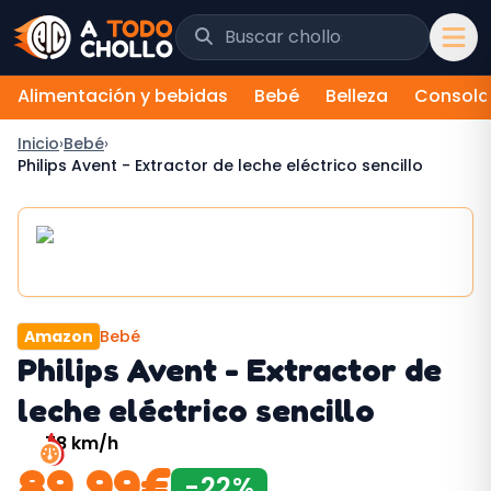
Saltar al contenido
Buscar chollos y tiendas
Alimentación y bebidas
Bebé
Belleza
Consola
Inicio
›
Bebé
›
Philips Avent - Extractor de leche eléctrico sencillo
Amazon
Bebé
Philips Avent - Extractor de
leche eléctrico sencillo
78
km/h
89,99
€
-
22
%