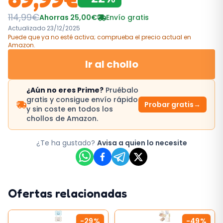
114,99
€
Ahorras
25,00
€
Envío gratis
Actualizado
23/12/2025
Puede que ya no esté activa; comprueba el precio actual
en
Amazon
.
Ir al chollo
¿Aún no eres Prime?
Pruébalo
gratis y consigue envío rápido
Probar gratis
→
y sin coste en todos los
chollos de Amazon.
¿Te ha gustado?
Avisa a quien lo necesite
Ofertas relacionadas
-
29
%
-
49
%