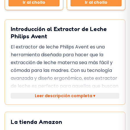
Ir al chollo
Ir al chollo
Introducción al Extractor de Leche
Philips Avent
El extractor de leche Philips Avent es una
herramienta diseñada para hacer que la
extracción de leche materna sea más fácil y
cómoda para las madres. Con su tecnología
avanzada y diseño ergonómico, este extractor
de leche es perfecto para aquellas que buscan
una solución práctica y eficiente para la
Leer descripción completa ▾
lactancia materna.
Características
La tienda
Amazon
El extractor de leche Philips Avent cuenta con