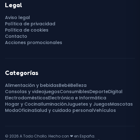
Legal
Aviso legal
Política de privacidad
Política de cookies
Contacto
Acciones promocionales
Categorías
Alimentación y bebidas
Bebé
Belleza
Consolas y videojuegos
Consumibles
Deporte
Digital
Electrodomésticos
Electrónica e Informática
Hogar y Cocina
Iluminación
Juguetes y Juegos
Mascotas
Moda
Oficina
Salud y cuidado personal
Vehículos
© 2026
A Todo Chollo
. Hecho con
❤
en España.