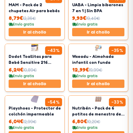
MAM - Pack de 2
UABA - Limpia biberones
chupetes Air para bebés
7 en 1 | Sin BPA
8,79
€
9,93
€
12,36
€
19,40
€
Envío gratis
Envío gratis
Ir al chollo
Ir al chollo
-
43
%
-
35
%
Dodot Toallitas para
Wxeadu - Almohada
Bebé Sensitive 216
infantil con funda
Toallitas
6,24
€
12,99
€
10,89
€
19,99
€
Envío gratis
Envío gratis
Ir al chollo
Ir al chollo
-
54
%
-
33
%
Playshoes - Protector de
Nutribén - Pack de 6
colchón impermeable
potitos de menestra de
cordero
6,04
€
6,80
€
12,99
€
10,20
€
Envío gratis
Envío gratis