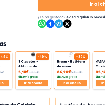
Ir al c
¿Te ha gustado?
Avisa a quien lo neces
as
-
44
%
-
49
%
-
32
%
3 Claveles -
Braun - Batidora
VASA
Afilador de
de mano
Muebl
ical
cuchillos con
lavab
5,14
€
36,90
€
35,1
9
€
10,09
€
53,90
€
ventosa
puert
Envío gratis
Envío gratis
Enví
llo
Ir al chollo
Ir al chollo
Ir
ector de Colchón