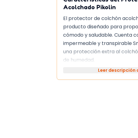
Acolchado Pikolin
El protector de colchón acolch
producto diseñado para propo
cómodo y saludable. Cuenta 
impermeable y transpirable Sm
una protección extra al colchó
de humedad.
Leer descripción
El acolchado está relleno de fi
Ecolofil, lo que proporciona un
sensación mullida. Además, es 
que puede lavarse a altas tem
lograr una limpieza total.
Ventajas del Protector d
Acolchado Pikolin