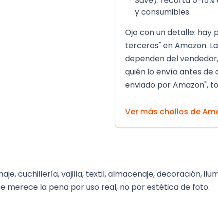
Save): recorta 5-15% 
chas y humedad
y consumibles.
ómodo y saludable
Ojo con un detalle: hay
terceros" en Amazon. La
ta 32 cm de altura
dependen del vendedor,
quién lo envía antes de 
erta
enviado por Amazon", to
ado Pikolin es una
os que buscan proteger
Ver más chollos de
Am
descanso cómodo y
es de alta calidad lo
dero y eficaz.
o y limpieza lo hacen
e, cuchillería, vajilla, textil, almacenaje, decoración, il
n la comodidad y la
que merece la pena por uso real, no por estética de foto.
tor de colchón
ente elección para