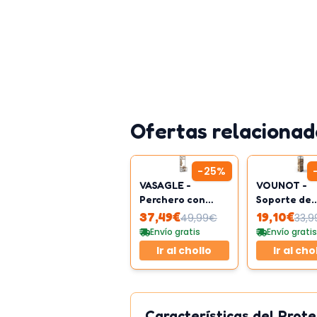
Ofertas relacionad
-
25
%
VASAGLE -
VOUNOT -
Perchero con
Soporte de
banco recibidor
madera vert
37,49
€
19,10
€
49,99
€
33,9
de metal
Envío gratis
Envío gratis
Ir al chollo
Ir al cho
Características del Prot