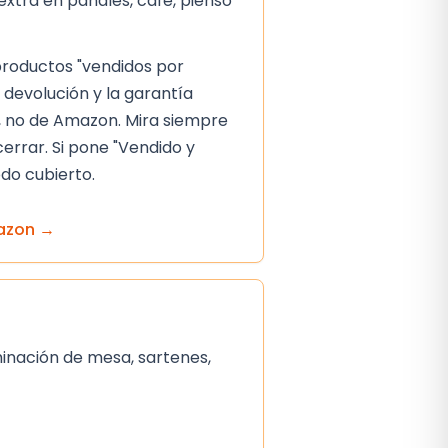
extra en pañales, café, pienso
 productos "vendidos por
 devolución y la garantía
 no de Amazon. Mira siempre
cerrar. Si pone "Vendido y
do cubierto.
azon
→
uminación de mesa, sartenes,