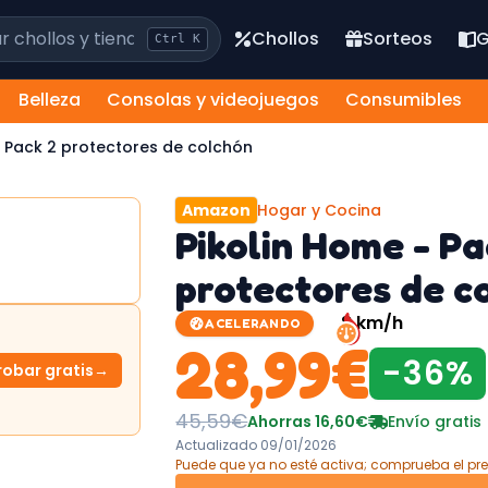
los y tiendas
Chollos
Sorteos
G
Ctrl
K
Belleza
Consolas y videojuegos
Consumibles
- Pack 2 protectores de colchón
Amazon
Hogar y Cocina
Pikolin Home - Pa
protectores de c
8
km/h
ACELERANDO
28,99
€
-
36
%
robar gratis
→
45,59
€
Ahorras
16,60
€
Envío gratis
Actualizado
09/01/2026
Puede que ya no esté activa; comprueba el pre