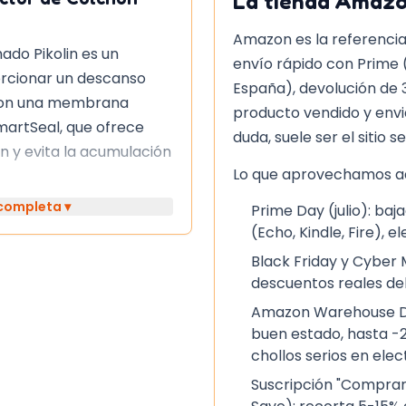
La tienda
Amaz
Amazon es la referencia
ado Pikolin es un
envío rápido con Prime 
rcionar un descanso
España), devolución de 
con una membrana
producto vendido y env
artSeal, que ofrece
duda, suele ser el sitio s
n y evita la acumulación
Lo que aprovechamos aq
 completa ▾
Prime Day (julio): b
bra hueca siliconada
(Echo, Kindle, Fire), e
 extra de confort y una
Black Friday y Cyber
fácil de mantener, ya
descuentos reales del
peraturas (hasta 40°) y
Amazon Warehouse De
buen estado, hasta -2
chollos serios en ele
e Colchón
Suscripción "Comprar