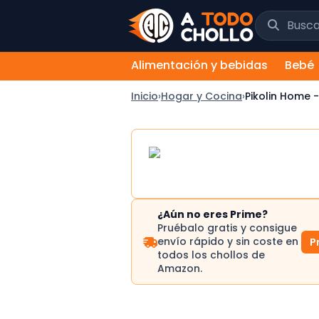
Saltar al contenido
Buscar chol
Alimentación y bebidas
Bebé
Inicio
›
Hogar y Cocina
›
Pikolin Home 
¿Aún no eres Prime?
Pruébalo gratis y consigue
envío rápido y sin coste en
P
todos los chollos de
Amazon.