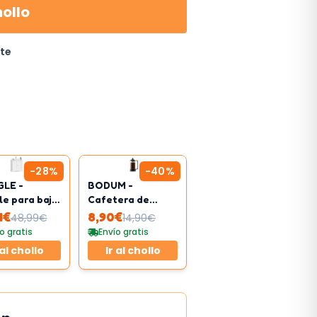
hollo
ite
-
28
%
-
40
%
GLE -
BODUM -
e para bajo
Cafetera de
o con 2
pistón
4
€
8,90
€
48,99
€
14,90
€
as
o gratis
Envío gratis
 al chollo
Ir al chollo