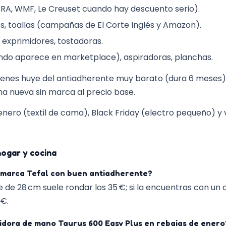
proteger su colchón y
 BRA, WMF, Le Creuset cuando hay descuento serio).
a calidad.
, toallas (campañas de El Corte Inglés y Amazon).
 exprimidores, tostadoras.
ndo aparece en marketplace), aspiradoras, planchas.
rtenes huye del antiadherente muy barato (dura 6 meses
a nueva sin marca al precio base.
nero (textil de cama), Black Friday (electro pequeño) y
ogar y cocina
 marca Tefal con buen antiadherente?
 de 28 cm suele rondar los 35 €; si la encuentras con un 
 €.
idora de mano Taurus 600 Easy Plus en rebajas de enero