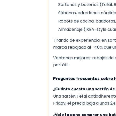
cualquier persona que busque 
Sartenes y baterías (Tefal,
disfrutar de un descanso de alt
Sábanas, edredones nórdicos
Robots de cocina, batidoras,
Almacenaje (IKEA-style cua
Tirando de experiencia: en sa
marca rebajada al -40% que un
Ventanas mejores: rebajas de e
portátil.
Preguntas frecuentes sobre h
¿Cuánto cuesta una sartén de
Una sartén Tefal antiadherente
Friday, el precio baja a unos 24
¿Vale la pena comprar una bat