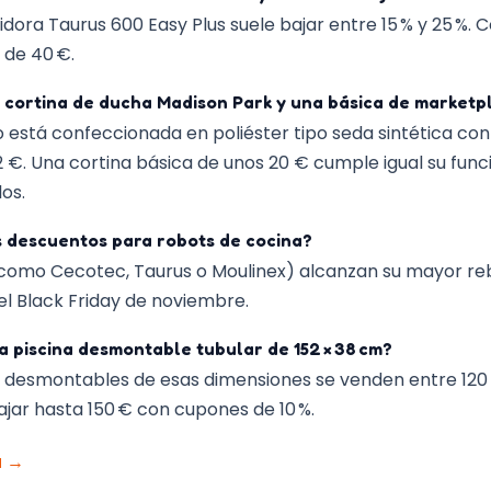
dora Taurus 600 Easy Plus suele bajar entre 15 % y 25 %. 
 de 40 €.
 cortina de ducha Madison Park y una básica de marketp
o está confeccionada en poliéster tipo seda sintética c
2 €. Una cortina básica de unos 20 € cumple igual su func
os.
 descuentos para robots de cocina?
como Cecotec, Taurus o Moulinex) alcanzan su mayor reba
 el Black Friday de noviembre.
a piscina desmontable tubular de 152 × 38 cm?
 desmontables de esas dimensiones se venden entre 120 €
ar hasta 150 € con cupones de 10 %.
a
→