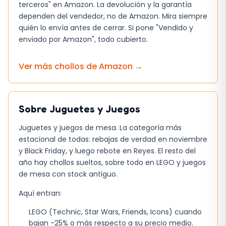
terceros" en Amazon. La devolución y la garantía
Fácil de llevar y exhibir
dependen del vendedor, no de Amazon. Mira siempre
quién lo envía antes de cerrar. Si pone "Vendido y
enviado por Amazon", todo cubierto.
Razones para comprar
Si eres un fan del anime Naruto Shippuden o
Ver más chollos de
Amazon
→
simplemente buscas un juguete coleccionable
único, esta figura de Yamato de PLAYMOBIL es
una excelente opción. Con su diseño detallado
Sobre
Juguetes y Juegos
y auténtico, es una excelente adición a
cualquier colección de figuras de anime.
Juguetes y juegos de mesa. La categoría más
estacional de todas: rebajas de verdad en noviembre
Además, la figura es una excelente manera de
y Black Friday, y luego rebote en Reyes. El resto del
recrear escenas favoritas del anime y de
año hay chollos sueltos, sobre todo en LEGO y juegos
de mesa con stock antiguo.
inventar nuevas historias. Con su kunai y
bastón, Yamato está listo para enfrentar
Aquí entran:
cualquier desafío que se le presente.
LEGO (Technic, Star Wars, Friends, Icons) cuando
bajan -25% o más respecto a su precio medio.