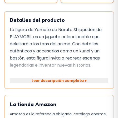
Detalles del producto
La figura de Yamato de Naruto Shippuden de
PLAYMOBIL es un juguete coleccionable que
deleitará a los fans del anime. Con detalles
auténticos y accesorios como un kunai y un
bastón, esta figura invita a recrear escenas
legendarias e inventar nuevas historias.
La figura mide 9,3 x 11,99 x 2,84 cm y pesa muy
Leer descripción completa ▾
poco, lo que la hace fácil de llevar y exhibir. El
set incluye la figura de Yamato con una
chaqueta verde y su típica máscara con
La tienda
Amazon
protector de mejillas, así como los accesorios
mencionados anteriormente.
Amazon es la referencia obligada: catálogo enorme,