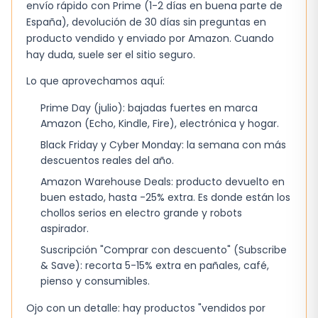
envío rápido con Prime (1-2 días en buena parte de
Beneficios y ventajas
España), devolución de 30 días sin preguntas en
producto vendido y enviado por Amazon. Cuando
Esta figura de PLAYMOBIL ofrece varias
hay duda, suele ser el sitio seguro.
ventajas para los fans del anime y los
Lo que aprovechamos aquí:
coleccionistas. Por un lado, es una figura
detallada y auténtica que refleja la
Prime Day (julio): bajadas fuertes en marca
personalidad y el estilo del personaje. Por otro
Amazon (Echo, Kindle, Fire), electrónica y hogar.
lado, es una excelente opción para aquellos
Black Friday y Cyber Monday: la semana con más
que buscan un juguete coleccionable que les
descuentos reales del año.
permita recrear sus escenas favoritas del
Amazon Warehouse Deals: producto devuelto en
buen estado, hasta -25% extra. Es donde están los
anime.
chollos serios en electro grande y robots
Figura detallada y auténtica de Yamato de
aspirador.
Naruto Shippuden
Suscripción "Comprar con descuento" (Subscribe
& Save): recorta 5-15% extra en pañales, café,
Incluye accesorios como un kunai y un
pienso y consumibles.
bastón
Ojo con un detalle: hay productos "vendidos por
Ideal para fans del anime y coleccionistas