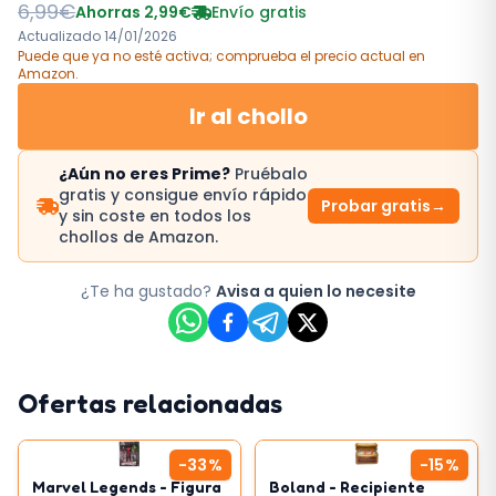
6,99
€
Ahorras
2,99
€
Envío gratis
Actualizado
14/01/2026
Puede que ya no esté activa; comprueba el precio actual
en
Amazon
.
Ir al chollo
¿Aún no eres Prime?
Pruébalo
gratis y consigue envío rápido
Probar gratis
→
y sin coste en todos los
chollos de Amazon.
¿Te ha gustado?
Avisa a quien lo necesite
Ofertas relacionadas
-
33
%
-
15
%
Marvel Legends - Figura
Boland - Recipiente