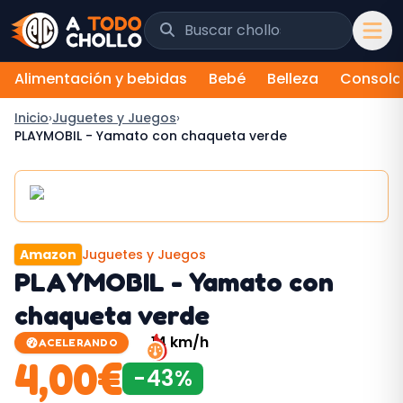
Saltar al contenido
Buscar chollos y tiendas
Alimentación y bebidas
Bebé
Belleza
Consola
Inicio
›
Juguetes y Juegos
›
PLAYMOBIL - Yamato con chaqueta verde
Amazon
Juguetes y Juegos
PLAYMOBIL - Yamato con
chaqueta verde
14
km/h
ACELERANDO
4,00
€
-
43
%