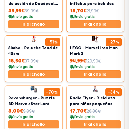
de acción de Deadpool
inflable para bebidas
con Doop
39,99
€
18,70
€
59,99
€
21,99
€
Envío gratis
Envío gratis
Ir al chollo
Ir al chollo
-
51
%
-
27
%
Simba - Peluche Toad de
LEGO - Marvel Iron Man
40cm
Mark 3
18,50
€
94,99
€
37,99
€
129,99
€
Envío gratis
Envío gratis
Ir al chollo
Ir al chollo
-
70
%
-
34
%
Ravensburger - Puzzle
Radio Flyer - Bicicleta
3D Marvel: Star Lord
para niños pequeños
3,00
€
17,70
€
9,99
€
26,80
€
Envío gratis
Envío gratis
Ir al chollo
Ir al chollo