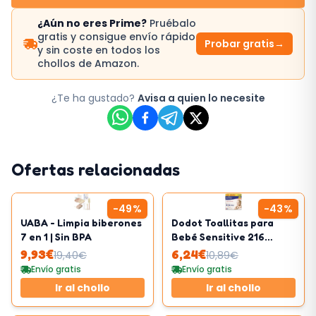
¿Aún no eres Prime?
Pruébalo
gratis y consigue envío rápido
Probar gratis
→
y sin coste en todos los
chollos de Amazon.
¿Te ha gustado?
Avisa a quien lo necesite
Ofertas relacionadas
-
49
%
-
43
%
UABA - Limpia biberones
Dodot Toallitas para
7 en 1 | Sin BPA
Bebé Sensitive 216
Toallitas
9,93
€
6,24
€
19,40
€
10,89
€
Envío gratis
Envío gratis
Ir al chollo
Ir al chollo