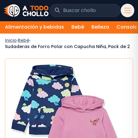
Saltar al contenido
Buscar chollos y tiendas
Alimentación y bebidas
Bebé
Belleza
Consola
Inicio
›
Bebé
›
Sudaderas de Forro Polar con Capucha Niña, Pack de 2