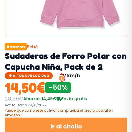
Amazon
Bebé
Sudaderas de Forro Polar con
Capucha Niña, Pack de 2
32
km/h
A TODA VELOCIDAD
14,50
€
-
50
%
28,99
€
Ahorras
14,49
€
Envío gratis
Actualizado
29/11/2022
Puede que ya no esté activa; comprueba el precio actual
en
Amazon
.
Ir al chollo