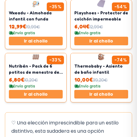
-
35
%
-
54
%
Wxeadu - Almohada
Playshoes - Protector de
infantil con funda
colchón impermeable
12,99
€
6,04
€
19,99
€
12,99
€
Envío gratis
Envío gratis
Ir al chollo
Ir al chollo
-
33
%
-
74
%
Nutribén - Pack de 6
Thermobaby - Asiento
potitos de menestra de
de baño infantil
cordero
6,80
€
10,00
€
10,20
€
39,20
€
Envío gratis
Envío gratis
Ir al chollo
Ir al chollo
♡ Una elección imprescindible para un estilo
distintivo, esta sudadera es una opción