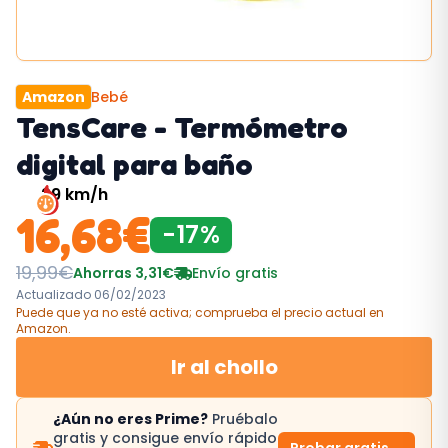
Amazon
Bebé
TensCare - Termómetro
digital para baño
29
km/h
16,68
€
-
17
%
19,99
€
Ahorras
3,31
€
Envío gratis
Actualizado
06/02/2023
Puede que ya no esté activa; comprueba el precio actual
en
Amazon
.
Ir al chollo
¿Aún no eres Prime?
Pruébalo
gratis y consigue envío rápido
Probar gratis
→