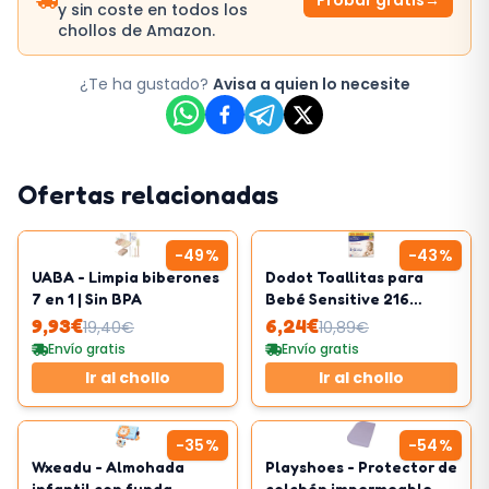
y sin coste en todos los
chollos de Amazon.
¿Te ha gustado?
Avisa a quien lo necesite
Ofertas relacionadas
-
49
%
-
43
%
UABA - Limpia biberones
Dodot Toallitas para
7 en 1 | Sin BPA
Bebé Sensitive 216
Toallitas
9,93
€
6,24
€
19,40
€
10,89
€
Envío gratis
Envío gratis
Ir al chollo
Ir al chollo
-
35
%
-
54
%
Wxeadu - Almohada
Playshoes - Protector de
infantil con funda
colchón impermeable