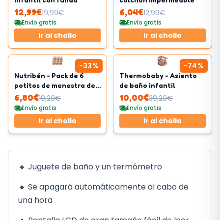
12,99
€
6,04
€
19,99
€
12,99
€
Envío gratis
Envío gratis
Ir al chollo
Ir al chollo
-
33
%
-
74
%
Nutribén - Pack de 6
Thermobaby - Asiento
potitos de menestra de
de baño infantil
cordero
6,80
€
10,00
€
10,20
€
39,20
€
Envío gratis
Envío gratis
Ir al chollo
Ir al chollo
🔸 Juguete de baño y un termómetro
🔸 Se apagará automáticamente al cabo de
una hora