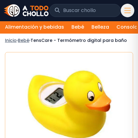
Saltar al contenido
Buscar chollos y tiendas
Alimentación y bebidas
Bebé
Belleza
Consola
Inicio
›
Bebé
›
TensCare - Termómetro digital para baño