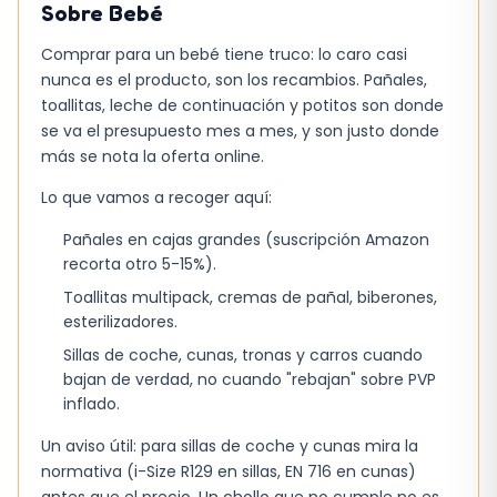
Sobre
Bebé
Comprar para un bebé tiene truco: lo caro casi
nunca es el producto, son los recambios. Pañales,
toallitas, leche de continuación y potitos son donde
se va el presupuesto mes a mes, y son justo donde
más se nota la oferta online.
Lo que vamos a recoger aquí:
Pañales en cajas grandes (suscripción Amazon
recorta otro 5-15%).
Toallitas multipack, cremas de pañal, biberones,
esterilizadores.
Sillas de coche, cunas, tronas y carros cuando
bajan de verdad, no cuando "rebajan" sobre PVP
inflado.
Un aviso útil: para sillas de coche y cunas mira la
normativa (i-Size R129 en sillas, EN 716 en cunas)
antes que el precio. Un chollo que no cumple no es