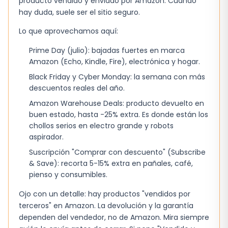
producto vendido y enviado por Amazon. Cuando
hay duda, suele ser el sitio seguro.
Para qué encaja mejor (y para qué no
tanto)
Lo que aprovechamos aquí:
Ideal si vives solo o compartes el desayuno con
Prime Day (julio): bajadas fuertes en marca
una persona y buscas algo que haga el trabajo
Amazon (Echo, Kindle, Fire), electrónica y hogar.
sin ocupar mucho espacio. También funciona
Black Friday y Cyber Monday: la semana con más
bien en oficinas o residencias secundarias
descuentos reales del año.
donde la potencia extra es útil pero no se
Amazon Warehouse Deals: producto devuelto en
necesita gran capacidad.
buen estado, hasta -25% extra. Es donde están los
chollos serios en electro grande y robots
No es la mejor elección para familias
aspirador.
numerosas o para quien quiere cocinar varios
Suscripción "Comprar con descuento" (Subscribe
sándwiches a la vez; en ese caso conviene
& Save): recorta 5-15% extra en pañales, café,
pienso y consumibles.
mirar máquinas con placas más grandes o con
varios niveles.
Ojo con un detalle: hay productos "vendidos por
terceros" en Amazon. La devolución y la garantía
dependen del vendedor, no de Amazon. Mira siempre
Si dudas entre este y otro modelo