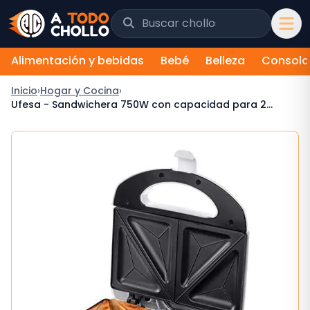
Saltar al contenido
Buscar chollos y tiendas
Alimentación y bebidas
Bebé
Belleza
Consola
Inicio
›
Hogar y Cocina
›
Ufesa - Sandwichera 750W con capacidad para 2
sandwiches