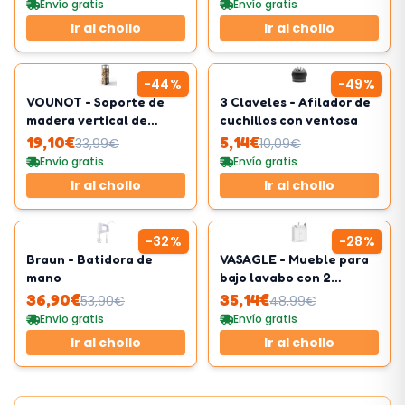
Envío gratis
Envío gratis
Ir al chollo
Ir al chollo
-
44
%
-
49
%
VOUNOT - Soporte de
3 Claveles - Afilador de
madera vertical de
cuchillos con ventosa
metal
19,10
€
5,14
€
33,99
€
10,09
€
Envío gratis
Envío gratis
Ir al chollo
Ir al chollo
-
32
%
-
28
%
Braun - Batidora de
VASAGLE - Mueble para
mano
bajo lavabo con 2
puertas
36,90
€
35,14
€
53,90
€
48,99
€
Envío gratis
Envío gratis
Ir al chollo
Ir al chollo