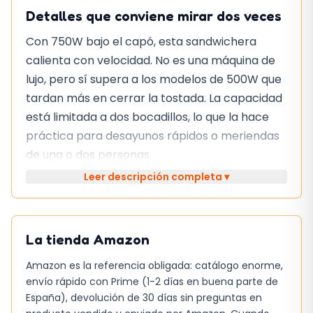
Detalles que conviene mirar dos veces
Con 750W bajo el capó, esta sandwichera
calienta con velocidad. No es una máquina de
lujo, pero sí supera a los modelos de 500W que
tardan más en cerrar la tostada. La capacidad
está limitada a dos bocadillos, lo que la hace
práctica para desayunos rápidos o meriendas
de una o dos personas.
Leer descripción completa ▾
El cuerpo es de metal y la placa antiadherente
facilita la limpieza, aunque con el tiempo puede
requerir un poco de aceite para evitar que los
La tienda
Amazon
restos se peguen. No incluye temporizador, así
que el control queda en el usuario, lo que puede
Amazon es la referencia obligada: catálogo enorme,
ser una desventaja si prefieres precisión
envío rápido con Prime (1-2 días en buena parte de
automática.
España), devolución de 30 días sin preguntas en