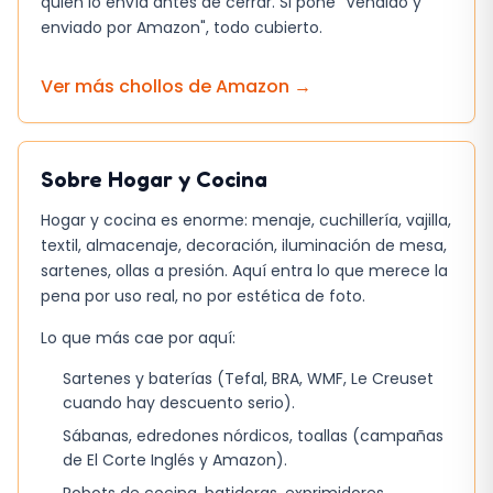
quién lo envía antes de cerrar. Si pone "Vendido y
En comparación con una sandwichera básica
enviado por Amazon", todo cubierto.
de 500W, la Ufesa entrega calor más uniforme
y reduce el tiempo de espera. Sin embargo, no
Ver más chollos de
Amazon
→
llega al nivel de los equipos con funciones de
grill o de ajuste de temperatura. Si lo que
buscas es simplemente tostar y calentar, la
Sobre
Hogar y Cocina
diferencia de potencia se percibe en la rapidez.
Hogar y cocina es enorme: menaje, cuchillería, vajilla,
Placa antiadherente: requiere
textil, almacenaje, decoración, iluminación de mesa,
mantenimiento para evitar que se degrade.
sartenes, ollas a presión. Aquí entra lo que merece la
pena por uso real, no por estética de foto.
Sin temporizador: el usuario controla el
tiempo de cocción.
Lo que más cae por aquí:
Capacidad limitada a 2 sándwiches
Sartenes y baterías (Tefal, BRA, WMF, Le Creuset
simultáneos.
cuando hay descuento serio).
Sábanas, edredones nórdicos, toallas (campañas
En resumen, la sandwichera Ufesa 750W es una
de El Corte Inglés y Amazon).
herramienta sin complicaciones para quien
Robots de cocina, batidoras, exprimidores,