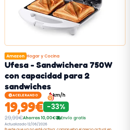
Amazon
Hogar y Cocina
Ufesa - Sandwichera 750W
con capacidad para 2
sandwiches
2
km/h
ACELERANDO
19,99
€
-
33
%
29,99
€
Ahorras
10,00
€
Envío gratis
Actualizado
12/06/2026
Puede que ya no esté activa; comprueba el precio actual
en