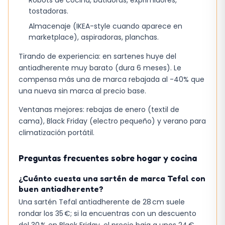
necesita rapidez y potencia sin buscar extras.
tostadoras.
El detalle que marca la diferencia es la
Almacenaje (IKEA-style cuando aparece en
ausencia de control automático, algo a tener
marketplace), aspiradoras, planchas.
en cuenta si prefieres precisión digital.
Tirando de experiencia: en sartenes huye del
antiadherente muy barato (dura 6 meses). Le
compensa más una de marca rebajada al -40% que
una nueva sin marca al precio base.
Ventanas mejores: rebajas de enero (textil de
cama), Black Friday (electro pequeño) y verano para
climatización portátil.
Preguntas frecuentes sobre hogar y cocina
¿Cuánto cuesta una sartén de marca Tefal con
buen antiadherente?
Una sartén Tefal antiadherente de 28 cm suele
rondar los 35 €; si la encuentras con un descuento