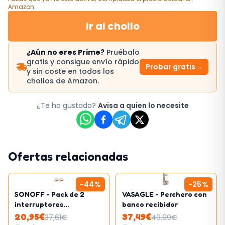
Amazon
.
Ir al chollo
¿Aún no eres Prime?
Pruébalo
gratis y consigue envío rápido
Probar gratis
→
y sin coste en todos los
chollos de Amazon.
¿Te ha gustado?
Avisa a quien lo necesite
Ofertas relacionadas
-
44
%
-
25
%
SONOFF - Pack de 2
VASAGLE - Perchero con
interruptores
banco recibidor
inteligentes
20,95
€
37,49
€
37,61
€
49,99
€