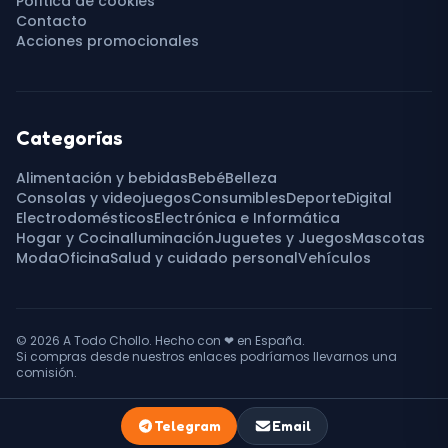
Política de cookies
Contacto
Acciones promocionales
Categorías
Alimentación y bebidas
Bebé
Belleza
Consolas y videojuegos
Consumibles
Deporte
Digital
Electrodomésticos
Electrónica e Informática
Hogar y Cocina
Iluminación
Juguetes y Juegos
Mascotas
Moda
Oficina
Salud y cuidado personal
Vehículos
© 2026
A Todo Chollo
. Hecho con
❤
en España.
Si compras desde nuestros enlaces podríamos llevarnos una
comisión.
TUSSER SYSTEMS
Telegram
Email